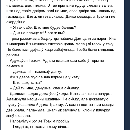
чалавека, дык і плача. З тае прычыны йдуць слёзы з вачэй,
што над сваім дабром волі не мае, свае дабро замыкаюць ад
гаспадара. Дзе ж ён гэта скажа.. Дачка цешыць, а Трахім і не
скардзіцца.
– Я так сабе. Што мне будзе балець?
– Дык не плачце ж! Чаго ж вы?
Трохі разважыла бацьку ды пайшла Даміцэля за парог. Яна
з мацераю й з меншаю сястрою цэпам малацілі гарох у таку.
Не было калі доўга ў хаце забаўляцца. Трэба было глядзець
работы.
Адумаўся Трахім. Адным плачам сам сабе ў горы не
паможаш.
– Даміцэля! – паклікаў дачку.
Аж з двара мусіла яна вярнуцца ў хату.
– Што вам, татка?
– Дай ты мне, дачушка, хлеба скібачку.
Даміцэля ведае дома ўсе ўходы. Выняла ключ з пячуркі.
Адамкнула насценны шкапчык. Не скібку, але дужаватую
лусту ўкавяліла й дала Трахіму. А сама і нож на тым месцы,
дзе брала, палажыла, шкапчык замкнула і ключ у пячурку
зноў схавала.
Напрамілуй бог яе Трахім просіць:
– Глядзі ж, не кажы нікому нічога.