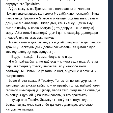
спудлуе яго Трахіміха.
А ўсе кажуць на Трахіма, што валачашчы ён чалавек.
Нехаця звалачэшся, калі дома ў сваёй хаце неспакой. Няма
чаго ганіць Трахіма – благое яго жыццё. Здаўна звык свайго
дому не пільнавацца. Цяпер дык, каб і хацеў, цяжка яму
было б пакінуць сваю благую (ці то добрую – я не ведаю)
моду. Абы толькі паснедаў, дык і цягне схадзіць даведацца
людзей, як яны жывуць, пачуць.
А таго самага дня, як кінуў жыць аб шчырым пасце, пайшоў
Трахім у Баркаўцы ды й давай расказваць, як цыган сівую
кабылу хацеў ад яды адвучыць.
– Ваду, – казаў, – і сама, бэцю, кіне піць.
Яго й праўда была: не даў есці – кінула ваду піць. Але ад
першага тыдня ў трэску высахла, як у хваробе якой
паляжаўшы. Потым не ўстала на ногі, а ўрэшце й саўсім іх
выпрастала.
Было б гэта самае й Трахіму. Толькі ён не такі дурны, як
тая сівая цыганская кабыла, – як прыпёр голад, пайшоў каля
гаршкоў шныпарыцца. Цяпер, пасля таго, ходзіць па сяле ды
смяецца з дурной цыганскай работы, з яго практыкаў.
Штукар наш Трахім. Змалку яго на ўсякія штукі здало.
Бывае, штукуючы, сам сябе да жалю давядзе, але свае
натуры не пакідае.