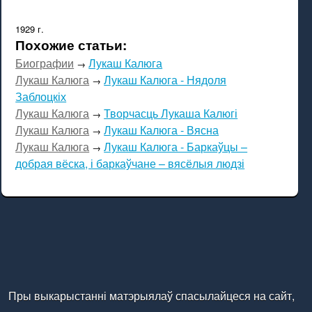
1929 г.
Похожие статьи:
Биографии
Лукаш Калюга
→
Лукаш Калюга
Лукаш Калюга - Нядоля
→
Заблоцкіх
Лукаш Калюга
Творчасць Лукаша Калюгі
→
Лукаш Калюга
Лукаш Калюга - Вясна
→
Лукаш Калюга
Лукаш Калюга - Баркаўцы –
→
добрая вёска, і баркаўчане – вясёлыя людзі
Пры выкарыстанні матэрыялаў спасылайцеся на сайт,