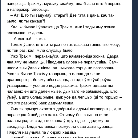
паверыць. Трахіму, мужыку свайму, яна бывае што й верыць,
а наперакор гаворыць.
– Ат! Што ты задумаў, стары?! Дзе гэта відана, каб так і
было, як ты кажаш?!
Калі ж бывае і ўвалжэцца Трахім, дык і тады яму жонка
злажыцца не дасць.
– А ідзі ты! – кажа.
Толькі ўсяго, што гэты раз не так ласкава ганіць яго мову,
як той раз, калі міла слухаць было.
Ужо Трахім і пераканаўся, што нямаверніца жонка. Дабра
яна яму не мысліць. Ніводнага слова не перапусціць. Сам-
насам яны ўдваіх ніколі ад шчырага сэрца не пагавораць.
Ужо як бывае Трахіму гаварыць, а слова да яе не
прагаворыць, бо яму абы пачаць, а тады ўжо ўсё роўна
ўгаворыцца – усё што ведае раскажа. Трахім адваротны
чалавек: ён што далей жыве, дык таго не забываецца, што
ўмеў, а што больш жыве, дык усё да лепшых (ці то горшых –
хто яго разбярэ) баек дадумляецца.
Яму як прыпрэ ахвота з добрымі людзьмі пагаварыць, дык
апранецца й пойдзе з хаты. От чаму ён і звык па сяле
валачыцца; як з аднаго канца ў другі ідзе – дадому не
заходзіць. Бяда чалавека прымусіла свае хаты цурацца.
Нядоля навучыла па людзях хадзіць.
Цярпеў бывала. Лішняга слова баяўся да жонкі