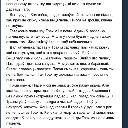
пасценнаму шкапчыку паглядзець, ці не льга будзе як
дастаць чаго.
Ды – дудкі. Замкнёна, і нідзе такоўскай шчыліны не відаць,
каб праз яе скібку хлеба выцягнуць. Нічога не зробіш, ключа
не меўшы.
Гэтаксама падышоў Трахім і к печы. Адчыніў засланку,
паглядзеў, што там ёсць. А што ў печы будзе – адны гаршкі
стаяць там. Жалезнікаў і глінянікаў паўнюсенька.
Далікатненька паставіў Трахім засланку пры качарэжніку,
каб не стукнула, каб хто з двара не пачуў. Узяў вілкі.
Выцягнуў самы большы гліняны гаршчок. Зняў з яго гнушку.
Паглядзеў, дык там капуста. А тлустая ж яна, з баранінай.
Скалкі плаваюць паверсе. Такая смачная, харошая – хоць ты
яе нагбом напіся. Так Трахіму хочацца напіцца – проста не
вытрываць.
Няма лыжкі. Нідзе міскі не знайсці. Усё пазамыкана. Але
калі чалавек у горы, дык ён без усякай выгады абыдзецца і
без лыжкі прымайструецца пад’есці, калі голад прыскічыць. I
Трахім узяў кварту ля вядра з чыстай вадою. Поўну
начэрпаў капусты. Хоць ад кварты й горача ў рукі, але з рук
яе не пушчае Трахім. Кепская іх кварта, гарачая. З медзі яна,
салдаты ў вайну з снараду неяк вылілі ды Трахіму на памяць
пакінулі.