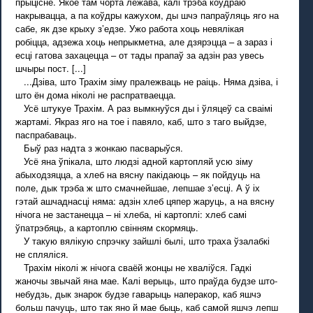
прыцісне. Якое там чорта лежава, калі трэба коўдраю
накрывацца, а па коўдры кажухом, ды шчэ папраўляць яго на
сабе, як дзе крыху з’едзе. Ужо работа хоць невялікая
робіцца, адзежа хоць непрыкметна, але дзярэцца – а зараз і
есці гатова захацецца – от тады прапаў за адзін раз увесь
шчыры пост. [...]
...Дзіва, што Трахім зіму пралежваць не раіць. Няма дзіва, і
што ён дома ніколі не распратваецца.
Усё штукуе Трахім. А раз вымкнуўся ды і ўляцеў са сваімі
жартамі. Якраз яго на тое і павяло, каб, што з таго выйдзе,
паспрабаваць.
Быў раз надта з жонкаю пасварыўся.
Усё яна ўпікала, што людзі адной картопляй усю зіму
абыходзяцца, а хлеб на вясну пакідаюць – як пойдуць на
поле, дык трэба ж што смачнейшае, лепшае з’есці. А ў іх
гэтай ашчаднасці няма: адзін хлеб цяпер жаруць, а на вясну
нічога не застанецца – ні хлеба, ні картоплі: хлеб самі
ўпатрэбяць, а картоплю свінням скормяць.
У такую вялікую спрэчку зайшлі былі, што траха ўзалабкі
не спляліся.
Трахім ніколі ж нічога сваёй жонцы не хваліўся. Гадкі
жаночы звычай яна мае. Калі верыць, што праўда будзе што-
небудзь, дык знарок будзе гаварыць наперакор, каб яшчэ
больш пачуць, што так яно й мае быць, каб самой яшчэ лепш