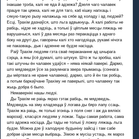
інакшае трэба, калі не яда й адзежа? Дзеля чаго чалавек
працуе так цяжка, калі не для таго, каб кішку напхаць і
сякую-такую рызу налажыць на сябе ад холаду і ад людзей?
Есці, Трахім дазнаўся, што льга адвыкнуць. А калі работы не
рабіць, нідзе не хадзіць, а толькі ў цёплым месцы ляжаць не
варушачыся, калі ў два месяцы раз перакаціцца з аднаго
боку на другі ды, гаворачы калі хто нагодзіцца, рукамі нічога
не паказваць, дык і адзенне не будзе насіцца.
Раіў Трахім людзям гэта сваё перакананне ад шчырага
сэрца, а яны ўсё думалі, што штукуе. Што ж ты зробіш, калі
такі штучны ён чалавек удаўся – няма ніякай паверкі. Дармо,
што мядзведзя ўсе за разумнага звера прымаюць (соннага
ды мёртвага не кране чалавека), дармо, што й ён так робіць,
а потым баркаўчане Трахіму не паверылі, што чалавеку так
жыць добра б было.
Немавернікі нашы людзі.
Ды Трахім не раіць якраз гэтак рабіць, як мядзведзь.
Мядзведзь на зіму кладзецца ў логава ды бярэ лапу ссаць.
Трахім жа раіць, як толькі згоніць з поля снег і аж да вялікіх
марозаў, класціся людзям у ложак. Тады самая работа, сама
што адзежа носіцца. Ды тады не толькі ў ложку ляжаць льга
будзе. Можна дзе ў халодную будыніну зайсці і там сабе
добрае ціхае месца выбраць. Зімою ж мусіш устаць, як мароз