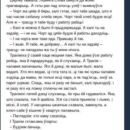
прагаварыць. А гэты раз пад злосць узяў і вымкнуўся:
– Чорт жа цябе й бяры, калі гэтак, калі табе шкада, што я
час-часом скібачку хлеба зжую. Чорт твой хлеб будзе есці!
Але ж – трасцу я табе буду і работу рабіць!
– Калі ж можна б было й прыдзержыцца. А калі ты на
задзёр, – і не еш. Чорт ад цябе будзе й работы даходзіць.
– I на чорта мне твая яда. Пражыву й так.
– I жыві. Я табе, як добраму... А калі ты на задзёр –
трасцу: не пападзеш жа ты ў мяне нічога.
Трахіміха ў сваёй хаце моцная пані. Яна дома ўсю работу
робіць, яна й парадкуецца, яе й слухаюць. А Трахім –
чалавек валачашчы. Яго й дзеці, як малыя былі, мала
ведалі. Хто яго ведае, ці гэта тата іх, ці так які чужы чалавек
ходзіць да мамы, як толькі есці пара, а як пад’есць, зноў за
парог уцякае. Спаць, яны ні разу не бачылі, калі прыходзіў, і
ні разу яго на ложку сплючы не засталі.
Трахіміхі лепей дзеці слухаюць, бо пры ёй гадаваліся. Яна,
што сказала, тое й зрабіла. Усё са стала прыняла: і лыжкі, і
міскі, й хлеб. У насценны шкапчык схавала, замкнула, а
ключ сабе ў кішэню ў хвартух палажыла.
– Паглядзім: хто каму сагрозіць.
I Трахім гэтаксама ўпарты:
– Будзем бачыць.