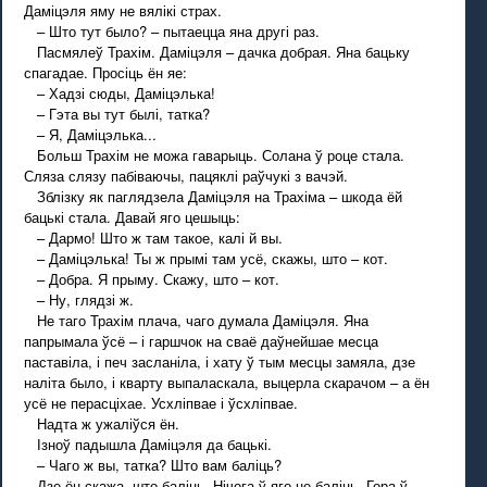
Даміцэля яму не вялікі страх.
– Што тут было? – пытаецца яна другі раз.
Пасмялеў Трахім. Даміцэля – дачка добрая. Яна бацьку
спагадае. Просіць ён яе:
– Хадзі сюды, Даміцэлька!
– Гэта вы тут былі, татка?
– Я, Даміцэлька...
Больш Трахім не можа гаварыць. Солана ў роце стала.
Сляза слязу пабіваючы, пацяклі раўчукі з вачэй.
Зблізку як паглядзела Даміцэля на Трахіма – шкода ёй
бацькі стала. Давай яго цешыць:
– Дармо! Што ж там такое, калі й вы.
– Даміцэлька! Ты ж прымі там усё, скажы, што – кот.
– Добра. Я прыму. Скажу, што – кот.
– Ну, глядзі ж.
Не таго Трахім плача, чаго думала Даміцэля. Яна
папрымала ўсё – і гаршчок на сваё даўнейшае месца
паставіла, і печ засланіла, і хату ў тым месцы замяла, дзе
наліта было, і кварту выпаласкала, выцерла скарачом – а ён
усё не перасціхае. Усхліпвае і ўсхліпвае.
Надта ж ужаліўся ён.
Ізноў падышла Даміцэля да бацькі.
– Чаго ж вы, татка? Што вам баліць?
Дзе ён скажа, што баліць. Нічога ў яго не баліць. Гора ў