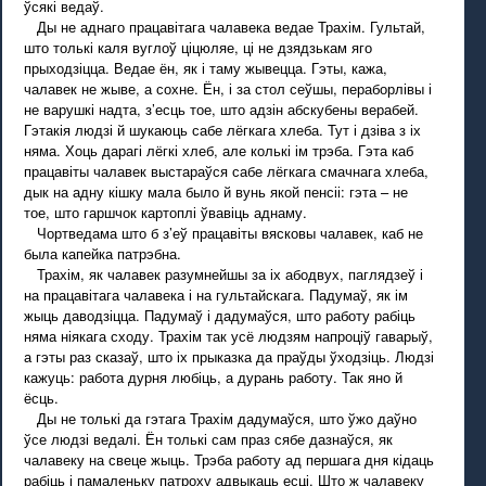
ўсякі ведаў.
Ды не аднаго працавітага чалавека ведае Трахім. Гультай,
што толькі каля вуглоў ціцюляе, ці не дзядзькам яго
прыходзіцца. Ведае ён, як і таму жывецца. Гэты, кажа,
чалавек не жыве, а сохне. Ён, і за стол сеўшы, пераборлівы і
не варушкі надта, з’есць тое, што адзін абскубены верабей.
Гэтакія людзі й шукаюць сабе лёгкага хлеба. Тут і дзіва з іх
няма. Хоць дарагі лёгкі хлеб, але колькі ім трэба. Гэта каб
працавіты чалавек выстараўся сабе лёгкага смачнага хлеба,
дык на адну кішку мала было й вунь якой пенсіі: гэта – не
тое, што гаршчок картоплі ўвавіць аднаму.
Чортведама што б з’еў працавіты вясковы чалавек, каб не
была капейка патрэбна.
Трахім, як чалавек разумнейшы за іх абодвух, паглядзеў і
на працавітага чалавека і на гультайскага. Падумаў, як ім
жыць даводзіцца. Падумаў і дадумаўся, што работу рабіць
няма ніякага сходу. Трахім так усё людзям напроціў гаварыў,
а гэты раз сказаў, што іх прыказка да праўды ўходзіць. Людзі
кажуць: работа дурня любіць, а дурань работу. Так яно й
ёсць.
Ды не толькі да гэтага Трахім дадумаўся, што ўжо даўно
ўсе людзі ведалі. Ён толькі сам праз сябе дазнаўся, як
чалавеку на свеце жыць. Трэба работу ад першага дня кідаць
рабіць і памаленьку патроху адвыкаць есці. Што ж чалавеку