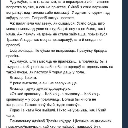
Адумаўся, што гэта затым, што нераздзеты лёг – лішняя
вопратка муляе, а сон не прыстае. Скінуў з сябе верхнюю
вопратку, пад галовы сабе палажыў. У адным ісподнім пад
коўдру палез. Паправіў кажух наверсе.
Аж палягчэла чалавеку, як сцішыўся. Усяго бяда, што
мала помачы ад усяе яго турбацыі: сну як не было, так і
няма. Аж пакуль на дзень не стала займацца, пракачаўся
Трахім. А тады так моцна прыкархнуў, што й сняданне
праспаў.
Есці хочацца. Не еўшы не вытрываць. I ратунку брыдка
прасіць.
Адумаўся, што і месяца не пралежыш, а пралежаў бы з
тыдзень, каб ціхенька сабе хіба прыкрадаў штодзень хоць па
такой лусце, як пастуху ў торбу даць у поле.
Ляжыць Трахім.
У роце высахла, а ён і не зварухнецца.
Ляжыць і думу думае здрадніцкую:
«От каб крошачку... Каб хоць з лыжачку... Каб хоць
кропельку – у роце прамачыць. Больш бы нічога не
хацелася. Пакаштаваў бы й годзе сказаў».
Якраз і з хаты ўсе выйшлі. Ніхто не ўбачыць, каб і ўзяў
чаго.
Памаленьку адхінуў Трахім коўдру. Ціхенька на дыбачках,
прыслухоўваючыся, каб хто не найшоў, падышоў ён к