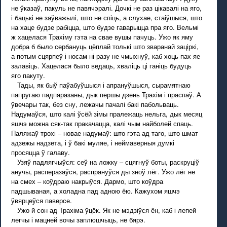
не ўказаў, пакуль не павячэралі. Дочкі не раз цікавалі на яго,
і бацькі не заўважылі, што не спіць, а слухае, стаіўшыся, што
на хаце будзе рабіцца, што будзе гаварыцца пра яго. Вельмі
ж хацелася Трахіму гэта на свае вушы пачуць. Ужо як яму
добра б было сербануць цёплай толькі што зваранай заціркі,
а потым сцярпеў і носам ні разу не чмыхнуў, каб хоць пах яе
залавіць. Хацелася было ведаць, хваліць ці ганіць будуць
яго пакуту.
Тады, як быў паўабуўшыся і апрануўшыся, сырамятнаю
папругаю падпяразаны, дык першы дзень Трахім і праспаў. А
ўвечары так, без сну, лежачы пачалі бакі пабольваць.
Надумаўся, што калі ўсёй зімы пралежаць нельга, дык месяц
яшчэ можна сяк-так пракачацца, калі чым найболей спаць.
Паляжаў трохі – новае надумаў: што гэта ад таго, што шмат
адзежы надзета, і ў бакі муляе, і неймаверныя думкі
просяцца ў галаву.
Узяў падлягчыўся: сеў на ложку – сцягнуў боты, раскруціў
анучы, расперазаўся, распрануўся ды зноў лёг. Ужо лёг не
на смех – коўдраю накрыўся. Дармо, што коўдра
падшываная, а холадна пад адною ёю. Кажухом яшчэ
ўвярцеўся паверсе.
Ужо й сон ад Трахіма ўцёк. Як не мэдзіўся ён, каб і лепей
легчы і мацней вочы заплюшчыць, не бярэ.