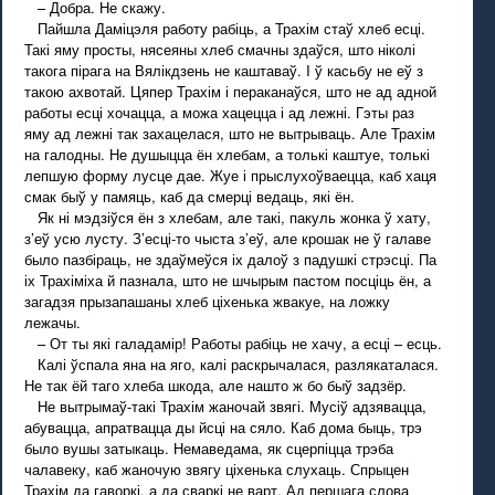
– Добра. Не скажу.
Пайшла Даміцэля работу рабіць, а Трахім стаў хлеб есці.
Такі яму просты, нясеяны хлеб смачны здаўся, што ніколі
такога пірага на Вялікдзень не каштаваў. I ў касьбу не еў з
такою ахвотай. Цяпер Трахім і пераканаўся, што не ад адной
работы есці хочацца, а можа хацецца і ад лежні. Гэты раз
яму ад лежні так захацелася, што не вытрываць. Але Трахім
на галодны. Не душыцца ён хлебам, а толькі каштуе, толькі
лепшую форму лусце дае. Жуе і прыслухоўваецца, каб хаця
смак быў у памяць, каб да смерці ведаць, які ён.
Як ні мэдзіўся ён з хлебам, але такі, пакуль жонка ў хату,
з’еў усю лусту. З’есці-то чыста з’еў, але крошак не ў галаве
было пазбіраць, не здаўмеўся іх далоў з падушкі стрэсці. Па
іх Трахіміха й пазнала, што не шчырым пастом посціць ён, а
загадзя прызапашаны хлеб ціхенька жвакуе, на ложку
лежачы.
– От ты які галадамір! Работы рабіць не хачу, а есці – есць.
Калі ўспала яна на яго, калі раскрычалася, разлякаталася.
Не так ёй таго хлеба шкода, але нашто ж бо быў задзёр.
Не вытрымаў-такі Трахім жаночай звягі. Мусіў адзявацца,
абувацца, апратвацца ды йсці на сяло. Каб дома быць, трэ
было вушы затыкаць. Немаведама, як сцерпіцца трэба
чалавеку, каб жаночую звягу ціхенька слухаць. Спрыцен
Трахім да гаворкі, а да сваркі не варт. Ад першага слова