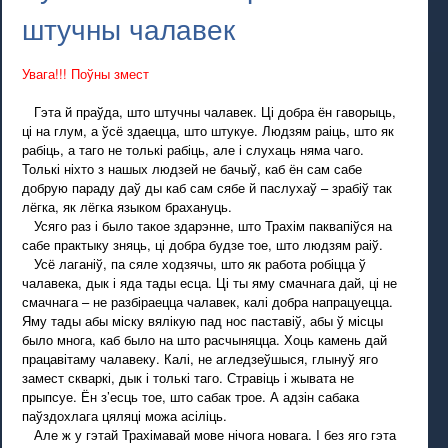
штучны чалавек
Увага!!! Поўны змест
Гэта й праўда, што штучны чалавек. Ці добра ён гаворыць,
ці на глум, а ўсё здаецца, што штукуе. Людзям раіць, што як
рабіць, а таго не толькі рабіць, але і слухаць няма чаго.
Толькі ніхто з нашых людзей не бачыў, каб ён сам сабе
добрую параду даў ды каб сам сябе й паслухаў – зрабіў так
лёгка, як лёгка языком брахануць.
Усяго раз і было такое здарэнне, што Трахім паквапіўся на
сабе практыку зняць, ці добра будзе тое, што людзям раіў.
Усё лаганіў, па сяле ходзячы, што як работа робіцца ў
чалавека, дык і яда тады есца. Ці ты яму смачнага дай, ці не
смачнага – не разбіраецца чалавек, калі добра напрацуецца.
Яму тады абы міску вялікую пад нос паставіў, абы ў місцы
было многа, каб было на што расчыняцца. Хоць камень дай
працавітаму чалавеку. Калі, не агледзеўшыся, глынуў яго
замест скваркі, дык і толькі таго. Стравіць і жывата не
прыпсуе. Ён з’есць тое, што сабак трое. А адзін сабака
паўздохлага цяляці можа асіліць.
Але ж у гэтай Трахімавай мове нічога новага. I без яго гэта