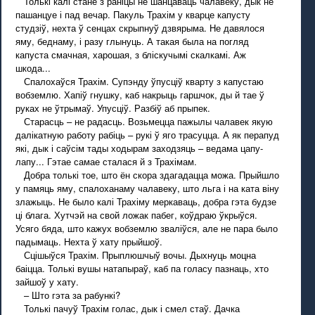
Толькі калі стане з раніцы не шанцаваць чалавеку, дык не
пашанцуе і пад вечар. Пакуль Трахім у кварце капусту
студзіў, нехта ў сенцах скрыпнуў дзвярыма. Не давялося
яму, беднаму, і разу глынуць. А такая была на погляд
капуста смачная, харошая, з бліскучымі скалкамі. Аж
шкода...
Спалохаўся Трахім. Супэнду ўпусціў кварту з капустаю
вобземлю. Хапіў гнушку, каб накрыць гаршчок, ды й тае ў
руках не ўтрымаў. Упусціў. Разбіў аб прыпек.
Старасць – не радасць. Возьмецца пажылы чалавек якую
далікатную работу рабіць – рукі ў яго трасуцца. А як перапуд
які, дык і саўсім тады ходырам заходзяць – ведама цапу-
лапу... Гэтае самае сталася й з Трахімам.
Добра толькі тое, што ён скора здагадацца можа. Прыйшло
у памяць яму, спалоханаму чалавеку, што льга і на ката віну
злажыць. Не было калі Трахіму меркаваць, добра гэта будзе
ці блага. Хутчэй на свой ложак пабег, коўдраю ўкрыўся.
Усяго бяда, што кажух вобземлю зваліўся, але не пара было
падымаць. Нехта ў хату прыйшоў.
Сцішыўся Трахім. Прыплюшчыў вочы. Дыхнуць моцна
баіцца. Толькі вушы натапыраў, каб па голасу пазнаць, хто
зайшоў у хату.
– Што гэта за рабункі?
Толькі пачуў Трахім голас, дык і смел стаў. Дачка