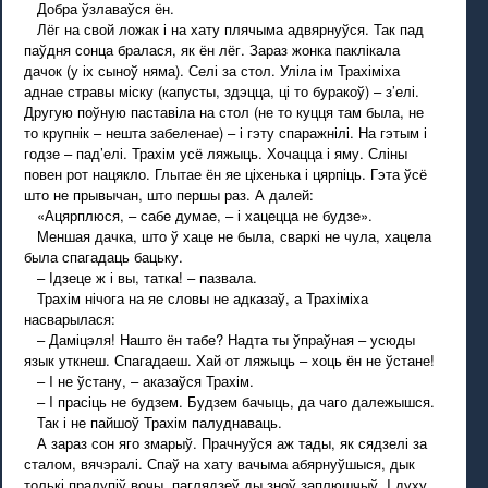
Добра ўзлаваўся ён.
Лёг на свой ложак і на хату плячыма адвярнуўся. Так пад
паўдня сонца бралася, як ён лёг. Зараз жонка паклікала
дачок (у іх сыноў няма). Селі за стол. Уліла ім Трахіміха
аднае стравы міску (капусты, здэцца, ці то буракоў) – з’елі.
Другую поўную паставіла на стол (не то куцця там была, не
то крупнік – нешта забеленае) – і гэту спаражнілі. На гэтым і
годзе – пад’елі. Трахім усё ляжыць. Хочацца і яму. Сліны
повен рот нацякло. Глытае ён яе ціхенька і цярпіць. Гэта ўсё
што не прывычан, што першы раз. А далей:
«Ацярплюся, – сабе думае, – і хацецца не будзе».
Меншая дачка, што ў хаце не была, сваркі не чула, хацела
была спагадаць бацьку.
– Ідзеце ж і вы, татка! – пазвала.
Трахім нічога на яе словы не адказаў, а Трахіміха
насварылася:
– Даміцэля! Нашто ён табе? Надта ты ўпраўная – усюды
язык уткнеш. Спагадаеш. Хай от ляжыць – хоць ён не ўстане!
– I не ўстану, – аказаўся Трахім.
– I прасіць не будзем. Будзем бачыць, да чаго далежышся.
Так і не пайшоў Трахім палуднаваць.
А зараз сон яго змарыў. Прачнуўся аж тады, як сядзелі за
сталом, вячэралі. Спаў на хату вачыма абярнуўшыся, дык
толькі пралупіў вочы, паглядзеў ды зноў заплюшчыў. I духу