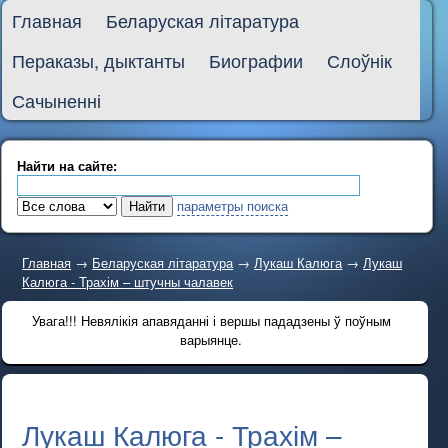
Главная
Беларуская літаратура
Пераказы, дыктанты
Биографии
Слоўнік
Сачыненні
Найти на сайте:
параметры поиска
Главная
→
Беларуская літаратура
→
Лукаш Калюга
→
Лукаш
Калюга - Трахім – штучны чалавек
Увага!!! Невялікія апавяданні і вершы пададзены ў поўным
варыянце.
Лукаш Калюга - Трахім –