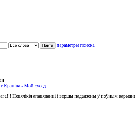
параметры поиска
ии
т Крапіва - Мой сусед
ага!!! Невялікія апавяданні і вершы пададзены ў поўным варыян