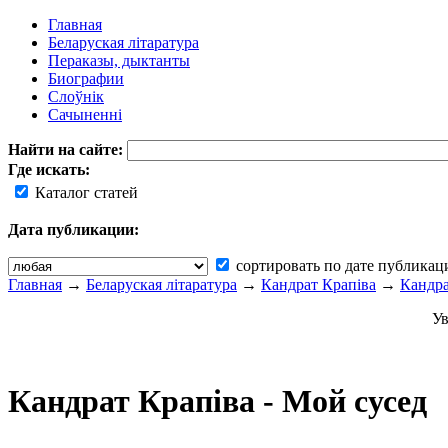
Главная
Беларуская літаратура
Пераказы, дыктанты
Биографии
Слоўнік
Сачыненні
Найти на сайте:
Где искать:
Каталог статей
Дата публикации:
сортировать по дате публикац
Главная
→
Беларуская літаратура
→
Кандрат Крапіва
→
Кандра
Ув
Кандрат Крапіва - Мой сусед