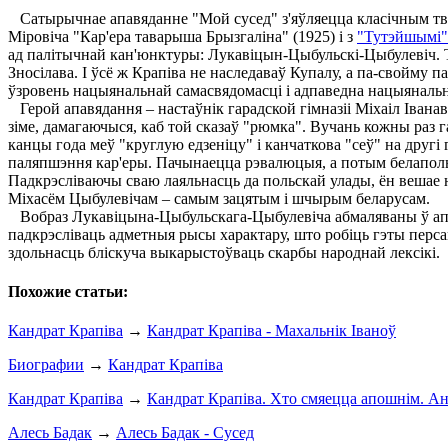
Сатырычнае апавяданне "Мой сусед" з'яўляецца класічным твор
Міровіча "Кар'ера таварыша Брызгаліна" (1925) і з
"Тутэйшымі"
ад палітычнай кан'юнктуры: Лукавіцын-Цыбульскі-Цыбулевіч. Так
Зносілава. І ўсё ж Крапіва не наследаваў Купалу, а па-свойму 
ўзровень нацыянальнай самасвядомасці і адпаведна нацыянальн
Герой апавядання – настаўнік гарадской гімназіі Міхаіл Івана
зіме, дамагаючыся, каб той сказаў "рюмка". Вучань кожны раз 
канцы года меў "круглую едзеніцу" і канчаткова "сеў" на другі
паляпшэння кар'еры. Пачынаецца рэвалюцыя, а потым белапольск
Падкрэсліваючы сваю лаяльнасць да польскай улады, ён вешае на
Міхасём Цыбулевічам – самым зацятым і шчырым беларусам.
Вобраз Лукавіцына-Цыбульскага-Цыбулевіча абмаляваны ў апав
падкрэсліваць адметныя рысы характару, што робіць гэты перс
здольнасць бліскуча выкарыстоўваць скарбы народнай лексікі.
Похожие статьи:
Кандрат Крапіва
→
Кандрат Крапіва - Махальнік Іваноў
Биографии
→
Кандрат Крапіва
Кандрат Крапіва
→
Кандрат Крапіва. Хто смяецца апошнім. Ан
Алесь Бадак
→
Алесь Бадак - Сусед