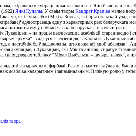
ам, скіраваным супраць прыстасаванства. Яно было напісана ў 
(1922)
Янкі Купалы
. У сваім творы
Кандрат Крапіва
малюе вобра
сама, як і купалаўскі Мікіта Зносак, які пры польскай уладзе пе
паспрабаваў адлюстраваць адну з характерных рыс беларускага мен
ага патрыятызму ў пэўнай часткі беларускага насельніцтва.
віч Лукавіцын – на працы вызначаецца асаблівай стараннасцю і с
гаварыў "румка" і садзіўся з "едзеніцаю". Клопаты Лукавіцына а
 год, а настаўнік быў задаволены, што выканаў свой абавязак". 
ая акупацыя, і Лукавіцын, як і Мікіта Зносак, спрабуе тэрміно
 сваіх дзвярах таблічку "Міхал Цыбульскі – шчыры паляк", а пра
яданні сатырычнымі фарбамі. Разам з тым тут заўважна ўменне
анаж асабліва каларытным і запамінальным. Вялікую ролю ў гэтым
аліз твора