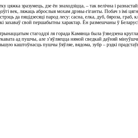
 цяжка зразумець, дзе ён знаходзіцца, – так велічна і разнаст
гі век, ляжаць аброслыя мохам дрэвы-гіганты. Побач з імі цягн
рэць да пяцідзесяці парод лесу: сасна, елка, дуб, бяроза, граб, 
які захаваў свой першабытны характар. Ён размешчаны ў Беларус
рынаццатым стагоддзі ля горада Камянца была ўзведзена круглая 
лекавата ад пушчы, але з’яўляецца нямой сведкай даўняй мінуўш
шую каштоўнасць пушчы ўяўляе, вядома, зубр – рэдкі прадстаўні