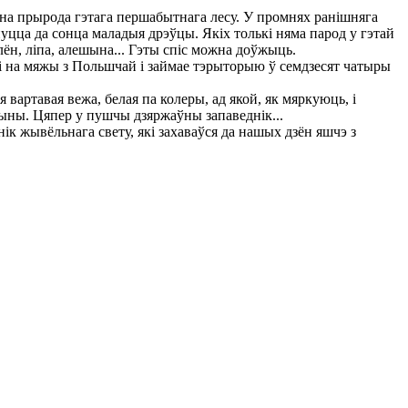
айна прырода гэтага першабытнага лесу. У промнях ранішняга
уцца да сонца маладыя дрэўцы. Якіх толькі няма парод у гэтай
клён, ліпа, алешына... Гэты спіс можна доўжыць.
і на мяжы з Польшчай і займае тэрыторыю ў семдзесят чатыры
вартавая вежа, белая па колеры, ад якой, як мяркуюць, і
чыны. Цяпер у пушчы дзяржаўны запаведнік...
к жывёльнага свету, які захаваўся да нашых дзён яшчэ з