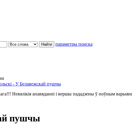
параметры поиска
ии
ольскі - У Белавежскай пушчы
ага!!! Невялікія апавяданні і вершы пададзены ў поўным варыян
кай пушчы