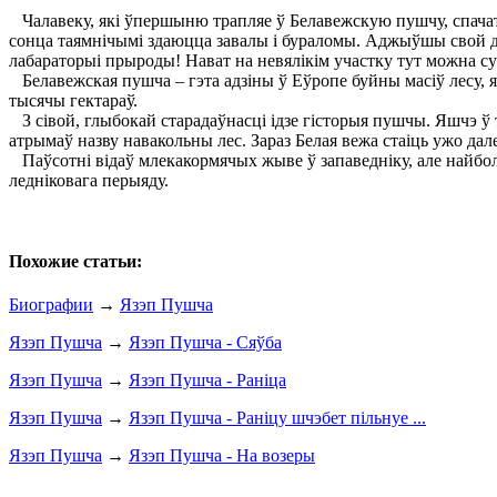
Чалавеку, які ўпершыню трапляе ў Белавежскую пушчу, спачатку
сонца таямнічымі здаюцца завалы і бураломы. Аджыўшы свой доў
лабараторыі прыроды! Нават на невялікім участку тут можна суст
Белавежская пушча – гэта адзіны ў Еўропе буйны масіў лесу, 
тысячы гектараў.
З сівой, глыбокай старадаўнасці ідзе гісторыя пушчы. Яшчэ ў т
атрымаў назву навакольны лес. Зараз Белая вежа стаіць ужо да
Паўсотні відаў млекакормячых жыве ў запаведніку, але найболь
ледніковага перыяду.
Похожие статьи:
Биографии
→
Язэп Пушча
Язэп Пушча
→
Язэп Пушча - Сяўба
Язэп Пушча
→
Язэп Пушча - Раніца
Язэп Пушча
→
Язэп Пушча - Раніцу шчэбет пільнуе ...
Язэп Пушча
→
Язэп Пушча - На возеры