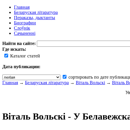
Главная
Беларуская літаратура
Пераказы, дыктанты
Биографии
Слоўнік
Сачыненні
Найти на сайте:
Где искать:
Каталог статей
Дата публикации:
сортировать по дате публикац
Главная
→
Беларуская літаратура
→
Віталь Вольскі
→
Віталь В
Ув
Віталь Вольскі - У Белавежс