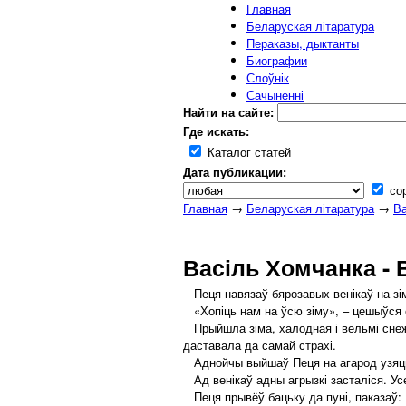
Главная
Беларуская літаратура
Пераказы, дыктанты
Биографии
Слоўнік
Сачыненні
Найти на сайте:
Где искать:
Каталог статей
Дата публикации:
сор
Главная
→
Беларуская літаратура
→
Ва
Васіль Хомчанка - В
Пеця навязаў бярозавых венікаў на зіму,
«Хопіць нам на ўсю зіму», – цешыўся 
Прыйшла зіма, халодная і вельмі снежна
даставала да самай страхі.
Аднойчы выйшаў Пеця на агарод узяць 
Ад венікаў адны агрызкі засталіся. Усе 
Пеця прывёў бацьку да пуні, паказаў: