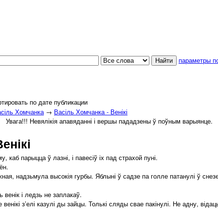
параметры п
тировать по дате публикации
сіль Хомчанка
→
Васіль Хомчанка - Венікі
Увага!!! Невялікія апавяданні і вершы пададзены ў поўным варыянце.
енікі
 каб парыцца ў лазні, і павесіў іх пад страхой пуні.
ён.
я, надзьмула высокія гурбы. Яблыні ў садзе па голле патанулі ў снезе. А
венік і ледзь не заплакаў.
венікі з’елі казулі ды зайцы. Толькі сляды свае пакінулі. Не адну, відац