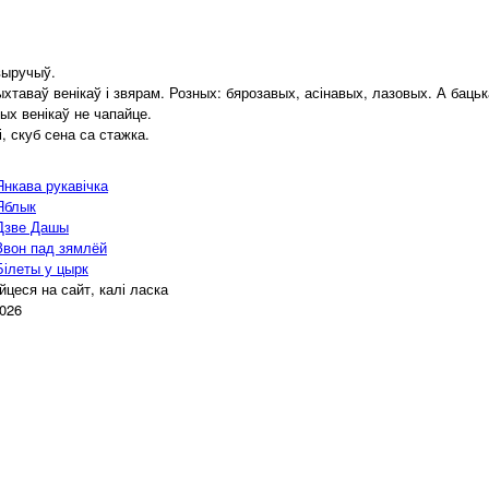
выручыў.
аваў венікаў і звярам. Розных: бярозавых, асінавых, лазовых. А бацька
ых венікаў не чапайце.
, скуб сена са стажка.
Янкава рукавічка
Яблык
 Дзве Дашы
Звон пад зямлёй
Білеты у цырк
цеся на сайт, калі ласка
2026