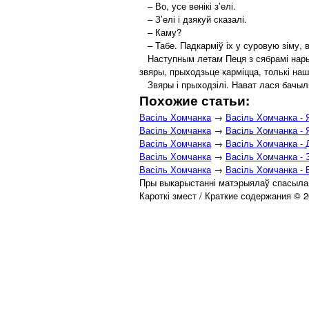
– Во, усе венікі з’елі.
– З’елі і дзякуй сказалі.
– Каму?
– Табе. Падкарміў іх у суровую зіму, 
Наступным летам Пеця з сябрамі нарыхт
звяры, прыходзьце карміцца, толькі наш
Звяры і прыходзілі. Нават лася бачылі
Похожие статьи:
Васіль Хомчанка
→
Васіль Хомчанка - 
Васіль Хомчанка
→
Васіль Хомчанка - 
Васіль Хомчанка
→
Васіль Хомчанка -
Васіль Хомчанка
→
Васіль Хомчанка - 
Васіль Хомчанка
→
Васіль Хомчанка - 
Пры выкарыстанні матэрыялаў спасылай
Кароткі змест / Краткие содержания © 