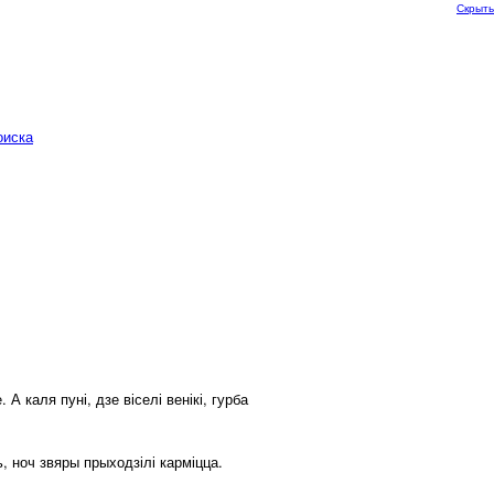
Скрыть
оиска
 каля пуні, дзе віселі венікі, гурба
ь, ноч звяры прыходзілі карміцца.