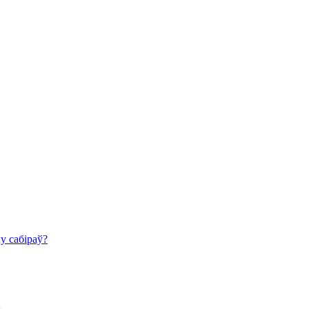
у сабіраў?