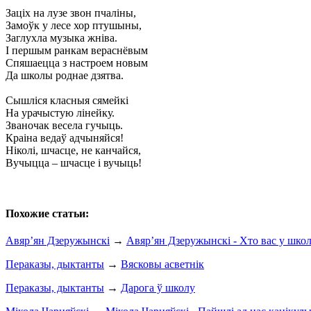
Заціх на лузе звон пчаліны,
Замоўк у лесе хор птушыны,
Заглухла музыка жніва.
І першым ранкам вераснёвым
Спяшаецца з настроем новым
Да школы роднае дзятва.
Сышліся класныя сямейкі
На урачыстую лінейку.
Званочак весела гучыць.
Краіна ведаў адчыняйся!
Ніколі, шчасце, не канчайся,
Вучыцца – шчасце і вучыць!
Похожие статьи:
Авяр’ян Дзеружынскі
→
Авяр’ян Дзеружынскі - Хто вас у школ
Пераказы, дыктанты
→
Вясковы асветнік
Пераказы, дыктанты
→
Дарога ў школу