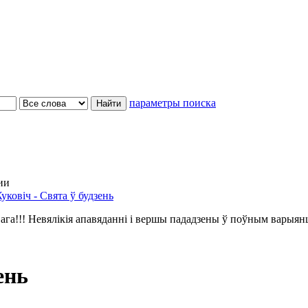
параметры поиска
ии
уковіч - Свята ў будзень
ага!!! Невялікія апавяданні і вершы пададзены ў поўным варыян
ень