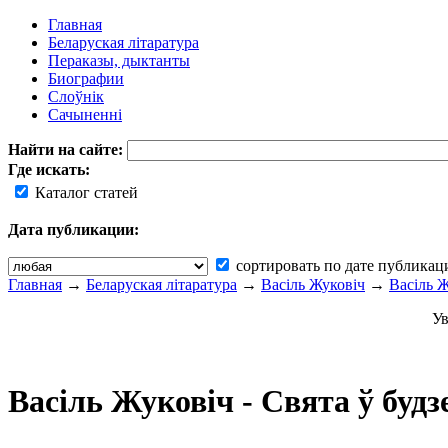
Главная
Беларуская літаратура
Пераказы, дыктанты
Биографии
Слоўнік
Сачыненні
Найти на сайте:
Где искать:
Каталог статей
Дата публикации:
сортировать по дате публикац
Главная
→
Беларуская літаратура
→
Васіль Жуковіч
→
Васіль Ж
Ув
Васіль Жуковіч - Свята ў будз