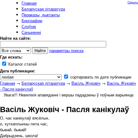
Главная
Скрыть
Беларуская літаратура
Пераказы, дыктанты
Биографии
Слоўнік
Сачыненні
Найти на сайте:
параметры поиска
Где искать:
Каталог статей
Дата публикации:
сортировать по дате публикации
Главная
→
Беларуская літаратура
→
Васіль Жуковіч
→
Васіль Жуковіч
- Пасля канікулаў
Увага!!! Невялікія апавяданні і вершы пададзены ў поўным варыянце.
Васіль Жуковіч - Пасля канікулаў
О, час канікулаў вясёлых,
о, хуткаплынны лета час,
бывай, бывай!
Дабрыдзень, школа!