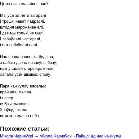
Ці ты пазнала сёння нас?
Мы ўсе за лета загарэлі
і трошкі нават падраслі,
штодня марожанае елі,
і дзе мы толькі не былі!
І забаўлялі нас арэлі,
і выпрабоўвалі палі.
Нас сонца раненька будзіла,
з сабою дзень працоўны браў,
нам у сваёй старонцы мілай
хапала ўсім цікавых спраў.
Пара канікулаў вясёлых
прайшла імкліва,
і цяпер
сябры сышліся.
Зноўку, школа,
вітаем радасна цябе.
Похожие статьи:
Мікола Чарняўскі
→
Мікола Чарняўскі - Пайшлі ад нас канікулы