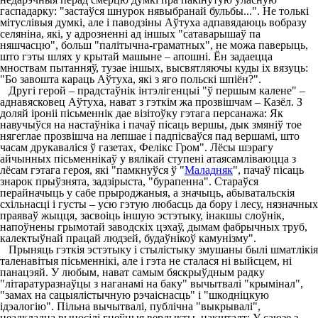
гаспадарку: "застаўся шнурок нявыбранай бульбы...". Не толькі
мітуслівыя думкі, але і паводзіны Аўтуха адпавядаюць вобразу
селяніна, які, у адрозненні ад іншых "сатаварышаў па
няшчасцю", больш "палітычна-граматных", не можа паверыць,
што гэты шлях у крытай машыне – апошні. Ён задаецца
мноствам пытанняў, тузае іншых, высвятляючы куды іх вязуць:
"Бо завошта караць Аўтуха, які з яго польскі шпіён?".
Другі герой – прадстаўнік інтэлігенцыі "ў першым калене" –
аднавясковец Аўтуха, нават з гэткім жа прозвішчам – Казёл. З
доляй іроніі пісьменнік дае візітоўку гэтага персанажа: Як
навучыўся на настаўніка і пачаў пісаць вершы, дык змяніў тое
нягеглае прозвішча на лепшае і падпісваўся пад вершамі, што
часам друкаваліся ў газетах, Фелікс Гром". Лёсы шэрагу
айчынных пісьменнікаў у вялікай ступені атаясамліваюцца з
лёсам гэтага героя, які "памкнуўся ў "
Маладняк
", пачаў пісаць
знарок прыўзнята, задзірыста, "бурапенна". Стараўся
перайначыць у сабе прыроджаныя, а значыць, абыватальскія
схільнасці і густы – усю гэтую любасць да бору і лесу, нязначных
праяваў жыцця, засвоіць іншую эстэтыку, інакшы слоўнік,
напоўнены грымотай заводскіх цэхаў, дымам фабрычных труб,
калектыўнай працай людзей, будаўнікоў камунізму".
Прыняць гэткія эстэтыку і стылістыку змушаны былі шматлікія
таленавітыя пісьменнікі, але і гэта не сталася ні выйсцем, ні
панацэяй. У любым, нават самым бяскрыўдным радку
"літаратуразнаўцы з наганамі на баку" вычытвалі "крымінал",
"замах на сацыялістычную рэчаіснасць" і "шкодніцкую
ідэалогію". Пільна вычытвалі, публічна "выкрывалі",
неадкладна выносілі гнеўныя вердыкты, накшталт: У саюзе з