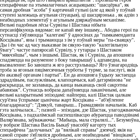
спецыфічнае па этымалагічных асацыяцыях: "шасцёрка", як
самая дробная "асоба" ў картачнай гульні (але ад якой у пэўнай
ступені залежыць агульная сітуацыя), ці шасцярэнька , як адзін з
неабходных элементаў у агульным дзяржаўным механізме.
Вельмі падобныя лёсы Сурвілы і Шастака нібыта
персаніфікуюць вядомае: не капай яму іншаму... Абодва героі па
сутнасці з'яўляюцца "калегамі" ў адносінах да "памкаменданта
Косцікава", яны і трымаюцца з ім у пэўнай меры "па-сваяцку".
Ды і ён час ад часу выказвае ім сякую-такую "калегіяльную
ўвагу": частуе папяросай Сурвілу, у гутарцы з Шастаком
"мякчэйшы", чым з іншымі. Шастак, як і Сурвіла, да апошняга
спадзяецца на разуменне з боку таварышаў і, адпаведна, на
вызваленне: Бо завошта ж яго расстрэльваць? Яго ўзнагародзіць
трэба за ягоныя пяцімесячныя турботы ў турме, за паслугі, якія
ён аказваў органам і партыі". Ён да апошняга ўздыху застаецца
здрадлівым, паслужлівым, клапоцячыся, каб датэрмінова "не
раскрыцца, не зазлаваць, да канца выканаць свой сакрэтны
абавязак". Сутнасць вобраза дапаўняецца лаканічнымі, але
вельмі каларытнымі эпізодамі: найперш, калі Шастак цалкам
сур'ёзна ўспрымае цынічны жарт Косцікава – "аб'яўленне
благадарнасці": "Дзякуй, таварыш... Грамадзянін начальнік. Каб
гэта залічылася..."; пазней – эпізодам, дзе Шастак, улагоджваючы
Косцікава, з падхалімскай паспешлівасцю абураецца паводзінамі
Валяр'янава, заўважаючы: "Мабыць, мала стралялі...". Безумоўна,
у вобразе Шастака Васіль Быкаў увасобіў кагорту тых
спецыфічна "далучаных" да "вялікай справы" дзеячаў, якія на
самой справе з'яўляліся дробнымі, але неабходнымі "вінцікамі",
"шасцярэнькамі", якія "круцілі" рухавік магутнай вынішчальнай