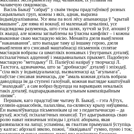
чалавечую свядомасць.
Васіль Быкаў "сабраў" у сваім творы прадстаўнікоў розных
сацыяльных груп, кожны з якіх, аднак, выразна
індывідуалізаваны. Усе яны па волі лёсу апынаюцца ў "крытай
машыне", дзе няма ні вокнаў, ні маленькай шчылінкі, усе
падсвядома разумеюць, што гэты шлях, хутчэй за ўсё, апошні ў
іх жыцці, але кожны заглыблены ва ўласны канфлікт – і кожны
выконвае сваю мастацкую місію. Менавіта дзеля выяўлення
"наканавання", што выпадае таму ці іншаму герою, дзеля
выяўлення яго сэнсавай маштабнасці пісьменнік сплятае
мастацкія вобразы са шматлікіх вонкавых і ўнутраных дэталяў,
псіхалагічных адценняў і эмацыянальных прыкмет. Падобную
мастацкую "методыку" П. Паліеўскі назіраў у творчасці Л.
Талстога, адзначаючы, што за "дробнасцю" дэталяў і эпізодаў,
"сіла якіх у індывідуальнасці, вызваленасці ад "агульнага",
паўстае сэнсавая значнасць, дзе "амаль кожная дэталь вобраза
даводзіцца ім да ступені галоўнай, кожная выглядае каштоўнай
"знаходкай", а сам вобраз будуецца на варыяцыях некалькіх
такіх дэталяў, падпарадкаваных агульным кампазіцыйным
лініям".
Першым, каго прадстаўляе чытачу В. Быкаў, – гэта Аўтух,
селянін-аднаасобнік, палахлівы, па-сялянску крыху няўцямны.
Ён вымалёўваецца пісьменнікам ці не з педантычнасцю – да
рухаў, жэстаў, псіхалагічных нюансаў. Тут адыгрываюць сваю
ролю нават нязначныя эпізоды і дэталі: аборына, якая
развязалася на лапці; успаміны, як гвалтам прымушалі ўступіць
у калгас: абрэзалі зямлю, пожні, "ліквідавалі" гумно, пуню і ток;
недарэчныя перад смерцю думкі пра пакінутую ўласную