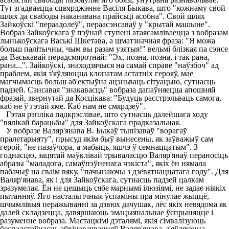
Тут згадваецца сцвярджэнне Васіля Быкава, што "кожнаму свой
шлях да свабоды наканавана прайсьці асобна". Свой шлях
Зайкоўскі "пераадолеў", пераасэнсаваў у "крытай машыне".
Вобраз Зайкоўскага ў пэўнай ступені атаясамліваецца з вобразам
лынькоўскага Ваські Шкетава, а шматзначная фраза: "Я можа
больш палітычны, чым вы разам узятыя!" вельмі блізкая па сэнсе
да Васькавай перадсмяротнай: "Эх, позна, позна, і так рана,
рана...". Зайкоўскі, знаходзячыся на самай справе "наўзбоч" ад
праблем, якія з'яўляюцца клопатам астатніх герояў, мае
магчымасць больш аб'ектыўна ацэньваць сітуацыю, сутнасць
падзей. Сэнсавая "знакавасць" вобраза дапаўняецца апошняй
фразай, звернутай да Косцікава: "Будуць расстрэльваць самога,
каб не ў гэтай яме. Каб нам не смярдзеў".
Гэтая рэпліка падкрэслівае, што сутнасць далейшага ходу
"вялікай барацьбы" для Зайкоўскага прадказальная.
У вобразе Валяр'янава В. Быкаў тыпізаваў "ворагаў
пралетарыяту", прысуд якім быў вынесены, як заўважыў сам
герой, "не пазаўчора, а мабыць, яшчэ ў семнаццатым". З
годнасцю, зацятай маўклівай трываласцю Валяр'янаў пераносіць
абразы "маладога, самаўпэўненага чэкіста", якіх ён нямала
пабачыў на сваім вяку, "пачынаючы з дзевятнаццатага году". Для
Валяр'янава, як і для Зайкоўскага, сутнасць падзей цалкам
зразумелая. Ён не цешыць сябе марнымі ілюзіямі, не задае ніякіх
пытанняў. Яго настальгічныя ўспаміны пра мінулае жыццё,
шчымлівыя перажыванні за дзвюх дачушак, лёс якіх невядома як
далей складзецца, давяршаюць эмацыянальнае ўспрыняцце і
разуменне вобраза. Мастацкімі дэталямі, якія сімвалізуюць
беспадстаўнасць абвінавачванняў Валяр'янава, з'яўляюцца