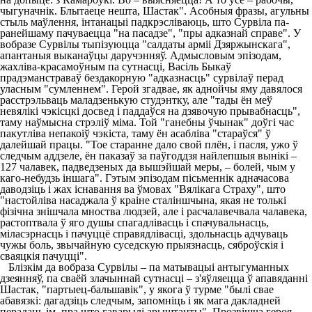
чыгуначнік. Блытаеце нешта, Шастак". Асобныя фразы, агульны
стыль маўлення, інтанацыі падкрэсліваюць, што Сурвіла па-
ранейшаму пачуваецца "на пасадзе", "пры адказнай справе". У
вобразе Сурвілы тыпізуюцца "салдаты арміі Дзяржынскага",
апантаныя выканаўцы даручэнняў. Адмысловым эпізодам,
жахліва-красамоўным па сутнасці, Васіль Быкаў
прадэманстраваў бездакорную "адказнасць" сурвілаў перад
уласным "сумленнем". Герой згадвае, як аднойчы яму давялося
расстрэльваць маладзенькую студэнтку, але "тады ён меў
невялікі чэкісцкі досвед і паддаўся на дзявочую прывабнасць",
таму наўмысна стрэліў міма. Той "ганебны ўчынак" доўгі час
пакутліва непакоіў чэкіста, таму ён асабліва "стараўся" ў
далейшай працы. "Тое старанне дало свой плён, і пасля, ужо ў
следчым аддзеле, ён паказаў за паўгоддзя найлепшыя вынікі –
127 чалавек, падведзеных да вышэйшай меры, – болей, чым у
каго-небудзь іншага". Гэтым эпізодам пісьменнік адначасова
даводзіць і жах існавання ва ўмовах "Вялікага Страху", што
"настойліва насаджала ў краіне сталіншчына, якая не толькі
фізічна знішчала мноства людзей, але і расчалавечвала чалавека,
растоптвала ў яго душы спагадлівасць і спачувальнасць,
міласэрнасць і пачуццё справядлівасці, здольнасць адчуваць
чужы боль, звычайную суседскую прыязнасць, сяброўскія і
сваяцкія пачуцці".
Блізкім да вобраза Сурвілы – па матывацыі антыгуманных
дзеянняў, па сваёй злачыннай сутнасці – з'яўляецца ў апавяданні
Шастак, "партыец-бальшавік", у якога ў турме "былі свае
абавязкі: дагадзіць следчым, запомніць і як мага дакладней
перадаць ім, пра што гаварылі арыштанты". Прозвішча героя