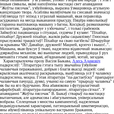
іншыя сімвалы, якімі напоўнены мастацкі свет апавядання
"Жоўты пясочак", узбуйняюць, выразна ўзмацняюць агульную
канцэпцыю твора. Асабліва маляўнічым па сэнсавай значнасці
з'яўляецца тут эпізод з угразлай машынай, якая перавозіць
асуджаных на месца выканання прысуду. Пяцёра нявольнікаў
старанна выпіхваюць машыну з багны, Косцікаў, размахваючы
пісталетам, "дырыжыруе з узбочыны", і толькі грабежнік
Зайкоўскі пацяшаецца з сітуацыі, седзячы ў кузаве: "Піхайце,
піхайце! Дружней піхайце, жалкія рабы сацыялізму! Гнюсныя
прыслужнікі трацкістаў! Піхайце на сваю пагібель! Шчыруйце
за крывавы ЧК! Давайце, дружней! Мацней, крэпчэ і вышэ!..".
Машына, якая буксуе ў твані, надзелена відавочнай знакавасцю:
дзяржаўны механізм, які вынішчае людзей, прыводзіцца ў рух
менавіта гэтымі людзьмі, аб'яднанымі ідэяй, мэтай, загадам.
Характарызуючы прозу Васіля Быкава,
Алесь Адамовіч
падкрэсліў: "Літаратура гэтага тыпу звычайна ўзбуйняе
чалавечыя перажыванні, добрыя і благія якасці людзей: самі
крызісныя акалічнасці раскрываюць, выяўляюць усё ў чалавеку
падкрэслена, моцна. Гэтая літаратура "па-дастаеўску" праецыруе
чалавечыя пачуцці, думкі, учынкі на самую "прыроду чалавека" і
як бы на яго будучыню. Яна абавязкова з футуралагічнай
афарбоўкай: літаратура-папярэджанне, літаратура-сігнал". У
апавяданні "Жоўты пясочак" В. Быкаў стварыў па-мастацку
вытанчаныя, але адначасова і абагульненыя, універсальныя
вобразы. Сплеценыя з мноства кампанентаў, надзеленыя
індывідуальнымі характарамі, патэнцыяльнай шматмернасцю,
яны абумоўліваюць унікальную вастрыню ўражання,
вызначаюць не толькі рэалістычную тыповасць, сімвалічнасць