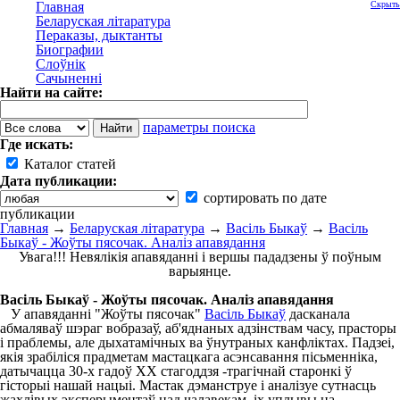
Главная
Скрыть
Беларуская літаратура
Пераказы, дыктанты
Биографии
Слоўнік
Сачыненні
Найти на сайте:
параметры поиска
Где искать:
Каталог статей
Дата публикации:
сортировать по дате
публикации
Главная
→
Беларуская літаратура
→
Васіль Быкаў
→
Васіль
Быкаў - Жоўты пясочак. Аналіз апавядання
Увага!!! Невялікія апавяданні і вершы пададзены ў поўным
варыянце.
Васіль Быкаў - Жоўты пясочак. Аналіз апавядання
У апавяданні "Жоўты пясочак"
Васіль Быкаў
дасканала
абмаляваў шэраг вобразаў, аб'яднаных адзінствам часу, прасторы
і праблемы, але дыхатамічных ва ўнутраных канфліктах. Падзеі,
якія зрабіліся прадметам мастацкага асэнсавання пісьменніка,
датычацца 30-х гадоў ХХ стагоддзя -трагічнай старонкі ў
гісторыі нашай нацыі. Мастак дэманструе і аналізуе сутнасць
жахлівых эксперыментаў над чалавекам, іх уплывы на