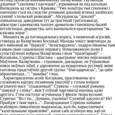
дзіцячыя "сукеначкі і панчошкі", атрыманыя ім пад каталіцкі
Вялікдзень ад сястры з Кракава: "Ужо назаўтра тыя сукеначкі і
панчошкі сталі на следстве рэчавымі доказамі ягоных шпіёнскіх
сувязяў з польскай разведкай". Абсурднасць "доказаў"
злачыннасці, даведзеная тут да трагічнай гратэскавасці,
абвастрае і адначасова тыпізуе драматызм становішча былой
інтэлігенцыі, дваранства, што вынішчаліся пралетарыятам "як
класавы вораг".
Менавіта як да патэнцыяльнага ворага, з нязменнай агрэсіяй,
ставіцца да Валяр'янава Косцікаў. Малады чэкіст звяртаецца да
яго няйначай як "буржуй", "белагвардзеец", падкрэсліваючы тым
самым сваю сацыяльную перавагу. Немалаважную ролю ў
супастаўленні вобраза Валяр'янава і кола "пралетарыяў" –
Косцікава, Сурвілы і Шастака – адыгрывае лексіка персанажаў.
Маўленне Валяр'янава – стрыманае, дакладнае, не ўтрымлівае
ніякіх моўных хібаў, у адрозненне ад недарэчных русізмаў, якімі
сыплюць прадстаўнікі другой групы: "благадарнасць", "да цябе
абрашчаюцца...", "ашыбка" і інш.
Характарызуючы асобу Косцікава, прасочваючы яго
службовую кар'еру, пісьменнік увасобіў у гэтым вобразе
агульную масу "спадкаемцаў" Сурвілы – служакаў рэжыму,
"павукоў у слоіку", якія ў пэўнай чарговасці нішчаць адзін
другога. Гэты пастулат агучваецца ў фінале твора вуснамі
Сурвілы: "Во і ты... Думаеш, уцалееш? Службай адкупісся? Не!
Прыйдзе і твая чарга...". Папярэджанне Сурвілы набывае
асаблівую сімвалічную выразнасць, калі ён, карыстаючыся
"калегіяльнымі прывілеямі", капае сабе асобную яму, каб не
быць пахаваным "у агульнай, упокат з ворагамі народа". Гэты і