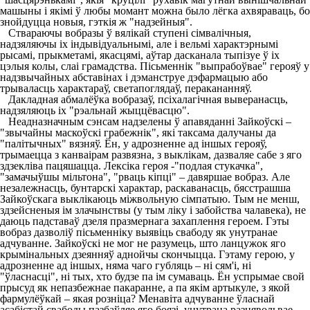
машыны і якімі ў любы момант можна было лёгка ахвяраваць, бо
знойдуцца новыя, гэткія ж "надзейныя".
Ствараючы вобразы ў вялікай ступені сімвалічныя,
надзяляючы іх індывідуальнымі, але і вельмі характэрнымі
рысамі, прыкметамі, якасцямі, аўтар дасканала тыпізуе ў іх
цэлыя колы, слаі грамадства. Пісьменнік "выпрабоўвае" герояў у
надзвычайных абставінах і дэманструе дэфармацыю або
трываласць характараў, светапоглядаў, перакананняў.
Дакладная абмалёўка вобразаў, псіхалагічная выверанасць,
надзяляюць іх "рэальнай жыццёвасцю".
Неадназначным сэнсам надзелены ў апавяданні Зайкоўскі –
"звычайны маскоўскі грабежнік", які таксама далучаны да
"палітычных" вязняў. Ён, у адрозненне ад іншых герояў,
трымаецца з канваірам развязна, з выклікам, дазваляе сабе з яго
здзекліва пацяшацца. Лексіка героя -"подлая стукачка",
"замачыўшы мільтона", "рваць кіпці" – давяршае вобраз. Але
незалежнасць, бунтарскі характар, раскаванасць, бясстрашша
Зайкоўскага выклікаюць міжвольную сімпатыю. Тым не менш,
здзейсненыя ім злачынствы (у тым ліку і забойства чалавека), не
даюць падставаў дзеля празмернага захаплення героем. Гэты
вобраз дазволіў пісьменніку выявіць свабоду як унутранае
адчуванне. Зайкоўскі не мог не разумець, што ланцужок яго
крымінальных дзеянняў аднойчы скончыцца. Гэтаму герою, у
адрозненне ад іншых, няма чаго губляць – ні сям'і, ні
"ўласнасці", ні тых, хто будзе па ім сумаваць. Ён успрымае свой
прысуд як непазбежнае пакаранне, а па якім артыкуле, з якой
фармулёўкай – якая розніца? Менавіта адчуванне ўласнай
асабістай свабоды пазбаўляе яго боязі, унутрана разнявольвае.