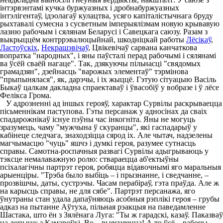
інтэрвэнтамі кучка буржуазных і дробнабуржуазных
інтэлігентаў, ідэолагаў кулацтва, усяго капіталістычнага бруду
рыхтавалі сумесна з сусветным імперыялізмам новую крывавую
лазню рабочым і сялянам Беларусі і Савецкага саюзу. Разам з
выкрыццём контррэвалюцыйнай, шкодніцкай работы
Лёсікаў
,
Ластоўскіх
,
Некрашэвічаў
, Цвікевічаў сарвана канчаткова
вопратка "народных", і яны паўсталі перад рабочымі і сялянамі
ва ўсёй сваёй нагаце". Так, дзякуючы пільнасці "свядомых
грамадзян", дзейнасць "варожых элементаў" тэрмінова
"прыпынялася", як, дарэчы, і іх жыццё. Гэтую сітуацыю Васіль
Быкаў цалкам дакладна спраектаваў і ўвасобіў у вобразе і ў лёсе
Фелікса Грома.
У адрозненні ад іншых герояў, характар Сурвілы раскрываецца
пісьменнікам паступова. Гэты персанаж у адносінах да сваіх
спадарожнікаў існуе пэўны час інкогніта. Яны не могуць
зразумець, чаму "мужчына ў скуранцы", які гаспадарыў у
кабінеце следчага, знаходзіцца сярод іх. Але чытач, надзелены
магчымасцю "чуць" яшчэ і думкі героя, разумее сутнасць
справы. Самотна-роспачныя развагі Сурвілы адыгрываюць у
тэксце немалаважную ролю: ствараецца аб'ектыўны
псіхалагічны партрэт героя, робяцца відавочнымі яго маральныя
арыенціры. "Трэба было выбіць – і прызнанне, і сведчанне, –
прозвішчы, даты, сустрэчы. Часам перабіраў, гэта праўда. Але ж
на карысць справы, не для сябе". Партрэт персанажа, яго
ўнутраны стан удала дапаўняюць асобныя рэплікі героя – грубы
адказ на пытанне Аўтуха, пільная рэакцыя на паведамленне
Шастака, што ён з Зялёнага Луга: "Ты ж гарадскі, казаў. Паказваў
на допыце: з Камароўкі. Во – выясняецца! А то ўсё – рабочы,