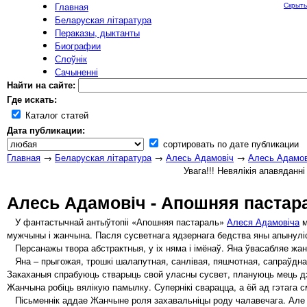
Главная
Скрыть
Беларуская літаратура
Пераказы, дыктанты
Биографии
Слоўнік
Сачыненні
Найти на сайте:
Где искать:
Каталог статей
Дата публикации:
сортировать по дате публикации
Главная
→
Беларуская літаратура
→
Алесь Адамовіч
→
Алесь Адамов
Увага!!! Невялікія апавяданн
Алесь Адамовіч - Апошняя пастар
У фантастычнай антыўтопіі «Апошняя пастараль»
Алеся Адамовіча
м
мужчыны і жанчына. Пасля сусветнага ядзернага бедства яны апынуліся
Персанажы твора абстрактныя, у іх няма і імёнаў. Яна ўвасабляе жа
Яна – прыгожая, трошкі шалапутная, санлівая, пяшчотная, сапраўдная
Закаханыя спрабуюць стварыць свой уласны сусвет, плануюць мець дзя
Жанчына робіць вялікую памылку. Супернікі сварацца, а ёй ад гэтага с
Пісьменнік аддае Жанчыне роля захавальніцы роду чалавечага. Але т