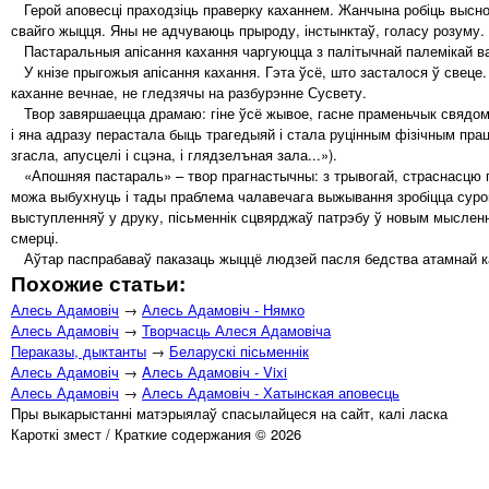
Герой аповесці праходзіць праверку каханнем. Жанчына робіць выснову
свайго жыцця. Яны не адчуваюць прыроду, інстынктаў, голасу розуму.
Пастаральныя апісання кахання чаргуюцца з палітычнай палемікай вар
У кнізе прыгожыя апісання кахання. Гэта ўсё, што засталося ў свеце.
каханне вечнае, не гледзячы на разбурэнне Сусвету.
Твор завяршаецца драмаю: гіне ўсё жывое, гасне праменьчык свядомас
і яна адразу перастала быць трагедыяй і стала руцінным фізічным пра
згасла, апусцелі і сцэна, і глядзелъная зала...»).
«Апошняя пастараль» – твор прагнастычны: з трывогай, страснасцю 
можа выбухнуць і тады праблема чалавечага выжывання зробіцца суров
выступленняў у друку, пісьменнік сцвярджаў патрэбу ў новым мысленні
смерці.
Аўтар паспрабаваў паказаць жыццё людзей пасля бедства атамнай к
Похожие статьи:
Алесь Адамовіч
→
Алесь Адамовіч - Нямко
Алесь Адамовіч
→
Творчасць Алеся Адамовіча
Пераказы, дыктанты
→
Беларускі пісьменнік
Алесь Адамовіч
→
Aлесь Адамовіч - Vixi
Алесь Адамовіч
→
Алесь Адамовіч - Хатынская аповесць
Пры выкарыстанні матэрыялаў спасылайцеся на сайт, калі ласка
Кароткі змест / Краткие содержания © 2026