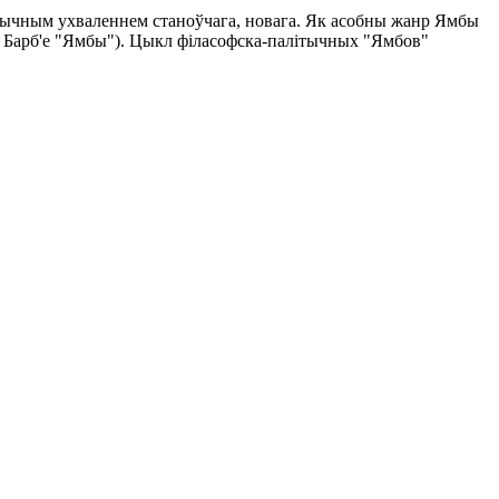
тычным ухваленнем станоўчага, новага. Як асобны жанр Ямбы
. Барб'е "Ямбы"). Цыкл філасофска-палітычных "Ямбов"