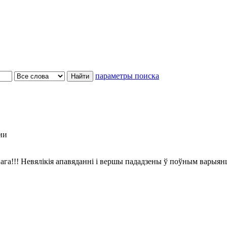
параметры поиска
ии
ага!!! Невялікія апавяданні і вершы пададзены ў поўным варыян