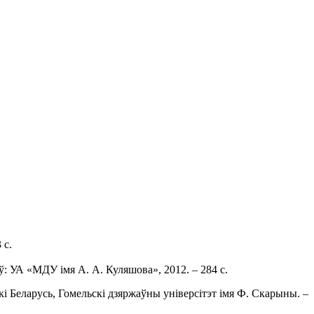
 с.
ў: УА «МДУ імя А. А. Куляшова», 2012. – 284 с.
і Беларусь, Гомельскі дзяржаўны універсітэт імя Ф. Скарыны. –