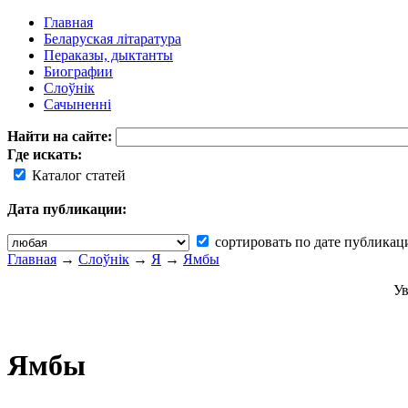
Главная
Беларуская літаратура
Пераказы, дыктанты
Биографии
Слоўнік
Сачыненні
Найти на сайте:
Где искать:
Каталог статей
Дата публикации:
сортировать по дате публикац
Главная
→
Слоўнік
→
Я
→
Ямбы
Ув
Ямбы