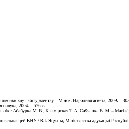
 школьнікаў i абітурыентаў – Мінск: Народная асвета, 2009. – 303
 навука, 2004. – 576 с.
нікі: Абабурка М. В., Казімірская Т. А, Саўчанка В. М. – Магілё
цыяльнасцей ВНУ / В.І. Яцухна; Міністэрства адукацыі Рэспублік