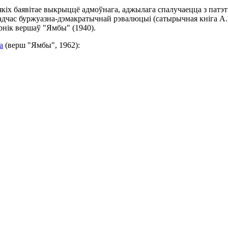
іх баявітае выкрыццё адмоўнага, аджылага спалучаецца з патэ
адчас буржуазна-дэмакратычнай рэвалюцыі (сатырычная кніга А
рнік вершаў "Ямбы" (1940).
а
(верш "Ямбы", 1962):