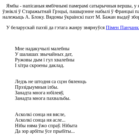
Ямбы - напісаныя ямбічнымі памерамі сатырычныя вершы, у як
ўзніклі ў Старажытнай Грэцыі, пашырэнне набылі ў Францыі п
належыць А. Блоку. Вядомы ўкраінскі паэт М. Бажан выдаў збо
У беларускай паэзіі да гэтага жанру звярнуўся
Пімен Панчанк
Мне надакучылі малебны
У шалашах звычайных дат,
Ружовы дым і гул хвалебны
I хітра скроены даклад.
Ледзь не штодня са сцэн бялеюць
Прэзідыумныя ілбы.
Занадта многа юбілеяў,
Занадта многа пахвальбы.
Асколкі сонца ня вясле,
Асколкі сонца ня асле...
Нібы няма ўжо спраў. Нібыта
Да зор арбіты ўсе прыбіты...