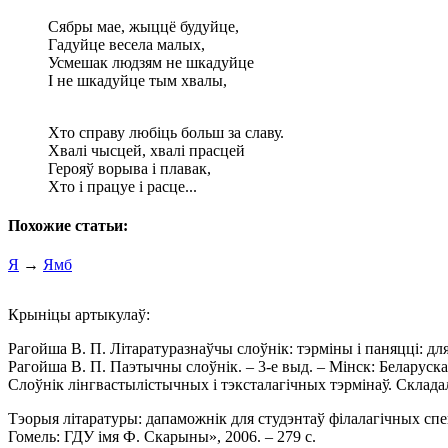
Сябры мае, жыццё будуйце,
Гадуйце весела малых,
Усмешак людзям не шкадуйце
I не шкадуйце тым хвалы,
Хто справу любіць больш за славу.
Хвалі чысцей, хвалі прасцей
Герояў ворыва і плавак,
Хто і працуе і расце...
Похожие статьи:
Я
→
Ямб
Крыніцы артыкулаў:
Рагойша В. П. Літаратуразнаўчы слоўнік: тэрміны i паняцці: для
Рагойша В. П. Паэтычны слоўнік. – 3-е выд. – Мінск: Беларуская
Слоўнік лінгвастылістычных і тэксталагічных тэрмінаў. Складаль
Тэорыя літаратуры: дапаможнік для студэнтаў філалагічных спе
Гомель: ГДУ імя Ф. Скарыны», 2006. – 279 с.