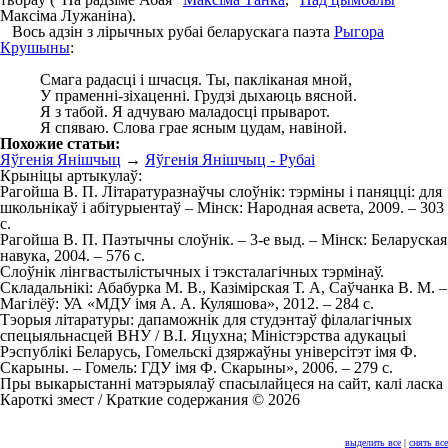
Максіма Лужаніна).
Вось адзін з лірычных рубаі беларускага паэта
Рыгора
Крушыны
:
Смага радасці і шчасця. Ты, пакліканая мной,
У праменні-зіхаценні. Грудзі дыхаюць вясной.
Я з табой. Я адчуваю маладосці прыварот.
Я спяваю. Слова грае ясным цудам, навіной.
Похожие статьи:
Яўгенія Янішчыц
→
Яўгенія Янішчыц - Рубаі
Крыніцы артыкулаў:
Рагойша В. П. Літаратуразнаўчы слоўнік: тэрміны i паняцці: для
школьнікаў i абітурыентаў – Мінск: Народная асвета, 2009. – 303
с.
Рагойша В. П. Паэтычны слоўнік. – 3-е выд. – Мінск: Беларуская
навука, 2004. – 576 с.
Слоўнік лінгвастылістычных і тэксталагічных тэрмінаў.
Складальнікі: Абабурка М. В., Казімірская Т. А, Саўчанка В. М. –
Магілёў: УА «МДУ імя А. А. Куляшова», 2012. – 284 с.
Тэорыя літаратуры: дапаможнік для студэнтаў філалагічных
спецыяльнасцей ВНУ / В.І. Яцухна; Міністэрства адукацыі
Рэспублікі Беларусь, Гомельскі дзяржаўны універсітэт імя Ф.
Скарыны. – Гомель: ГДУ імя Ф. Скарыны», 2006. – 279 с.
Пры выкарыстанні матэрыялаў спасылайцеся на сайт, калі ласка
Кароткі змест / Краткие содержания © 2026
выделить все
|
снять все