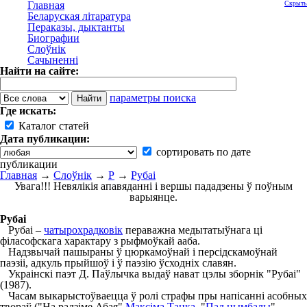
Главная
Скрыть
Беларуская літаратура
Пераказы, дыктанты
Биографии
Слоўнік
Сачыненні
Найти на сайте:
параметры поиска
Где искать:
Каталог статей
Дата публикации:
сортировать по дате
публикации
Главная
→
Слоўнік
→
Р
→
Рубаі
Увага!!! Невялікія апавяданні і вершы пададзены ў поўным
варыянце.
Рубаі
Рубаі –
чатырохрадковік
пераважна медытатыўнага ці
філасофскага характару з рыфмоўкай ааба.
Надзвычай пашыраны ў цюркамоўнай і персідскамоўнай
паэзіі, адкуль прыйшоў і ў паэзію ўсходніх славян.
Украінскі паэт Д. Паўлычка выдаў нават цэлы зборнік "Рубаі"
(1987).
Часам выкарыстоўваецца ў ролі страфы пры напісанні асобных
твораў ("На радзіме Абая"
Максіма Танка
, "
Пад цымбалы
"