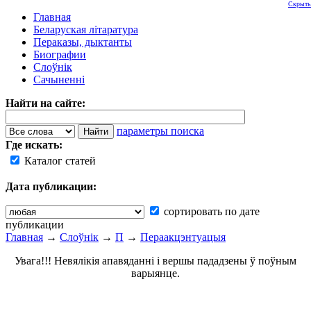
Скрыть
Главная
Беларуская літаратура
Пераказы, дыктанты
Биографии
Слоўнік
Сачыненні
Найти на сайте:
параметры поиска
Где искать:
Каталог статей
Дата публикации:
сортировать по дате
публикации
Главная
→
Слоўнік
→
П
→
Пераакцэнтуацыя
Увага!!! Невялікія апавяданні і вершы пададзены ў поўным
варыянце.