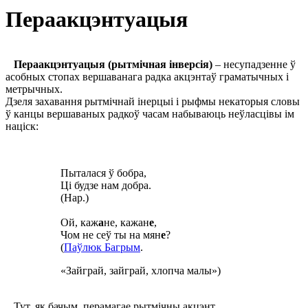
Пераакцэнтуацыя
Пераакцэнтуацыя
(рытмічная інверсія)
– несупадзенне ў
асобных стопах вершаванага радка акцэнтаў граматычных і
метрычных.
Дзеля захавання рытмічнай інерцыі і рыфмы некаторыя словы
ў канцы вершаваных радкоў часам набываюць неўласцівы ім
націск:
Пыталася ў бобра,
Ці будзе нам добра.
(Нар.)
Ой, каж
а
не, кажан
е
,
Чом не сеў ты на мян
е
?
(
Паўлюк Багрым
.
«Зайграй, зайграй, хлопча малы»)
Тут, як бачым, перамагае рытмічны акцэнт.