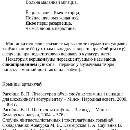
Вольна маланкай мігацца.
Ёсць жа яшчэ ў мяне сэрца,
Поўнае шчырых жаданняў,
Якое
перш разарвецца,
Чымся любіць перастане.
Мастацка непрадвызначанае карыстанне пераакцэнтуацыяй,
злоўжыванне ёй (у гэтым выпадку гавораць пра
збой рытму
)
сведчыць пра недастатковую вершавую культуру паэта.
Некаторыя вершазнаўцы пераакцэнтуацыю называюць
сінкапіраваннем
(сінкопа – перанос у музычным творы
націску з моцнай долі такта на слабую).
Крыніцы артыкулаў:
Рагойша В. П. Літаратуразнаўчы слоўнік: тэрміны i паняцці:
для школьнікаў i абітурыентаў – Мінск: Народная асвета, 2009.
– 303 с.
Рагойша В. П. Паэтычны слоўнік. – 3-е выд. – Мінск:
Беларуская навука, 2004. – 576 с.
Слоўнік лінгвастылістычных і тэксталагічных тэрмінаў.
Складальнікі: Абабурка М. В., Казімірская Т. А, Саўчанка В.