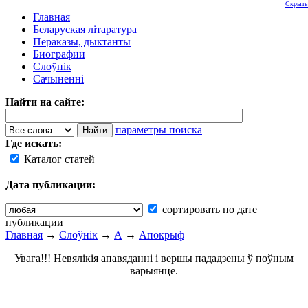
Скрыть
Главная
Беларуская літаратура
Пераказы, дыктанты
Биографии
Слоўнік
Сачыненні
Найти на сайте:
параметры поиска
Где искать:
Каталог статей
Дата публикации:
сортировать по дате
публикации
Главная
→
Слоўнік
→
А
→
Апокрыф
Увага!!! Невялікія апавяданні і вершы пададзены ў поўным
варыянце.