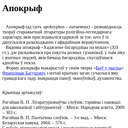
Апокрыф
Апокрыф (ад грэч. apokryphos – патаемны) – разнавіднасць
твораў старажытнай літаратуры рэлігійна-легендарнага
характару, якія праследаваліся царквой за тое, што ў іх
дапускаліся разыходжанні з афіцыйным веравучэннем.
Вядомы апокрыф «Хаджэнне багародзіцы па муках» (XII
ст.), дзе расказвалася пра пакуты розных грэшнікаў, у тым ліку
і знатных людзей, якія бачыць багародзіца, спусціўшыся
аднойчы ў пекла.
Форму апокрыфа выкарыстаў у сваім творы «
Быў у чысцы
»
Францішак Багушэвіч
з мэтай крытыкі заган сучаснага яму
грамадскага ладу, выкрыцця паноў, чыноўнікаў, духавенства.
Крыніцы артыкулаў:
Рагойша В. П. Літаратуразнаўчы слоўнік: тэрміны i паняцці:
для школьнікаў i абітурыентаў – Мінск: Народная асвета, 2009.
– 303 с.
Рагойша В. П. Паэтычны слоўнік. – 3-е выд. – Мінск:
Беларуская навука, 2004. – 576 с.
Слоўнік лінгвастылістычных і тэксталагічных тэрмінаў.