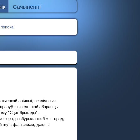
ік
Сачыненні
 поиска
шысцкай авіяцыі, незлічоныя
апрануў шынель, каб абараніць
аэму "Сцяг брыгады".
ае гора, разбурыла любімы горад,
 бітву з фашызмам, даючы