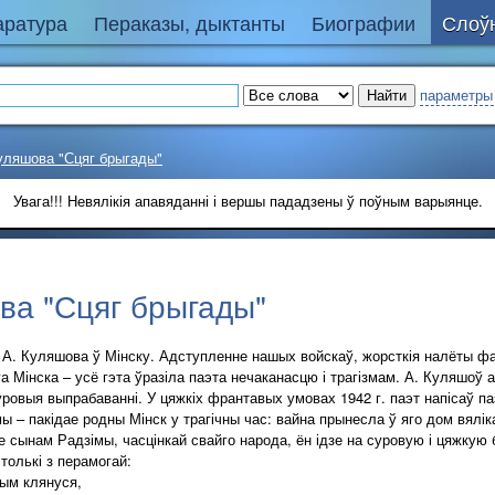
аратура
Пераказы, дыктанты
Биографии
Слоўн
параметры
уляшова "Сцяг брыгады"
Увага!!! Невялікія апавяданні і вершы пададзены ў поўным варыянце.
ва "Сцяг брыгады"
А. Куляшова ў Мінску. Адступленне нашых войскаў, жорсткія налёты фа
а Мінска – усё гэта ўразіла паэта нечаканасцю і трагізмам. А. Куляшоў 
уровыя выпрабаванні. У цяжкіх франтавых умовах 1942 г. паэт напісаў п
– пакідае родны Мінск у трагічны час: вайна прынесла ў яго дом вялік
 сынам Радзімы, часцінкай свайго народа, ён ідзе на суровую і цяжкую
олькі з перамогай:
ным клянуся,