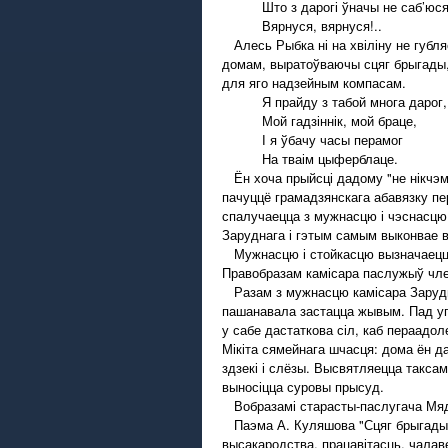
Што з дарогі ўначы не саб’юся
Вярнуся, вярнуся!..
Алесь Рыбка ні на хвіліну не губл
домам, выратоўваючы сцяг брыгады, 
для яго надзейным компасам.
Я прайду з табой многа дарог,
Мой гадзіннік, мой браце,
І я ўбачу часы перамог
На тваім цыферблаце.
Ён хоча прыйсці дадому "не нікчэм
пачуццё грамадзянскага абавязку пе
спалучаецца з мужнасцю і чэснасцю
Заруднага і гэтым самым выконвае вы
Мужнасцю і стойкасцю вызначаецца 
Правобразам камісара паслужыў член 
Разам з мужнасцю камісара Заруднаг
пашанавала застацца жывым. Пад упл
у сабе дастаткова сіл, каб пераадол
Мікіта сямейнага шчасця: дома ён д
здзекі і слёзы. Высвятляецца такса
выносіцца суровы прысуд.
Вобразамі старасты-паслугача Мядз
Паэма А. Куляшова "Сцяг брыгады" 
высакародства, працавітасць, чалав