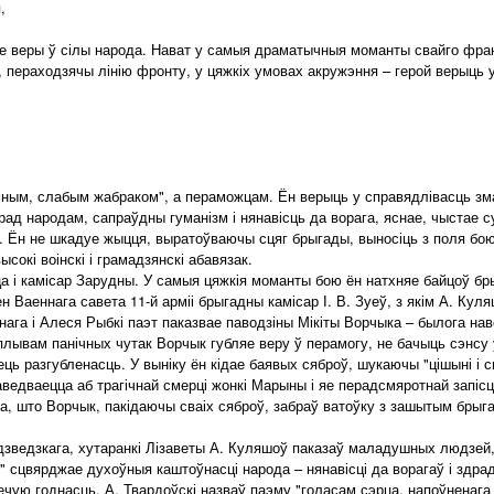
,
яе веры ў сілы народа. Нават у самыя драматычныя моманты свайго фра
пераходзячы лінію фронту, у цяжкіх умовах акружэння – герой верыць у 
ным, слабым жабраком", а пераможцам. Ён верыць у справядлівасць зма
рад народам, сапраўдны гуманізм і нянавісць да ворага, яснае, чыстае с
. Ён не шкадуе жыцця, выратоўваючы сцяг брыгады, выносіць з поля бою
сокі воінскі і грамадзянскі абавязак.
і камісар Зарудны. У самыя цяжкія моманты бою ён натхняе байцоў бры
Ваеннага савета 11-й арміі брыгадны камісар І. В. Зуеў, з якім А. Кул
а і Алеся Рыбкі паэт паказвае паводзіны Мікіты Ворчыка – былога нав
ывам панічных чутак Ворчык губляе веру ў перамогу, не бачыць сэнсу 
ець разгубленасць. У выніку ён кідае баявых сяброў, шукаючы "цішыні і 
аведваецца аб трагічнай смерці жонкі Марыны і яе перадсмяротнай запісц
ма, што Ворчык, пакідаючы сваіх сяброў, забраў ватоўку з зашытым брыг
ведзкага, хутаранкі Лізаветы А. Куляшоў паказаў маладушных людзей,
сцвярджае духоўныя каштоўнасці народа – нянавісці да ворагаў і здрад
ечую годнасць. А. Твардоўскі назваў паэму "голасам сэрца, напоўненаг