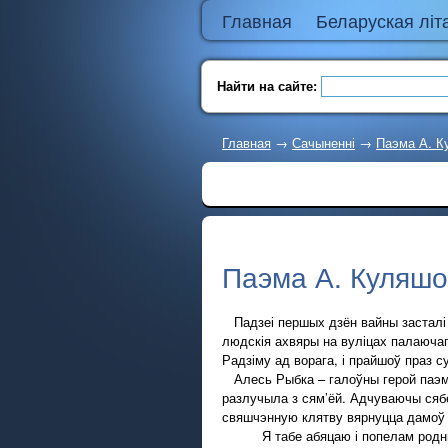
Главная
Беларуская літ
Найти на сайте:
Главная
→
Сачыненні
→
Паэма А. К
Паэма А. Куляшо
Падзеі першых дзён вайны засталі 
людскія ахвяры на вуліцах палаючаг
Радзіму ад ворага, і прайшоў праз с
Алесь Рыбка – галоўны герой паэмы 
разлучыла з сям’ёй. Адчуваючы сябе
свяшчэнную клятву вярнуцца дамоў т
Я табе абяцаю і попелам род