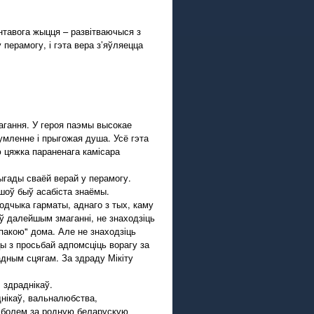
нтавога жыцця – развітваючыся з
перамогу, і гэта вера з’яўляецца
гання. У героя паэмы высокае
умленне і прыгожая душа. Усё гэта
 цяжка параненага камісара
гады сваёй верай у перамогу.
яшоў быў асабіста знаёмы.
одчыка гарматы, аднаго з тых, каму
ў далейшым змаганні, не знаходзіць
спакою" дома. Але не знаходзіць
ы з просьбай адпомсціць ворагу за
адным сцягам. За здраду Мікіту
 здраднікаў.
нікаў, вальналюбства,
а болем за родную беларускую