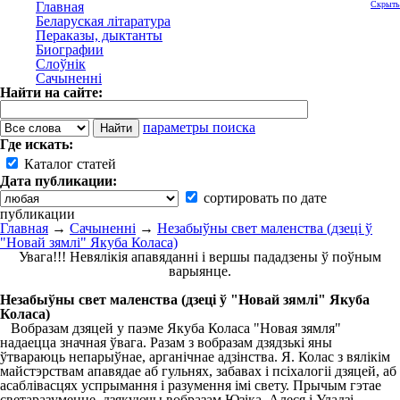
Главная
Скрыть
Беларуская літаратура
Пераказы, дыктанты
Биографии
Слоўнік
Сачыненні
Найти на сайте:
параметры поиска
Где искать:
Каталог статей
Дата публикации:
сортировать по дате
публикации
Главная
→
Сачыненні
→
Незабыўны свет маленства (дзеці ў
"Новай зямлі" Якуба Коласа)
Увага!!! Невялікія апавяданні і вершы пададзены ў поўным
варыянце.
Незабыўны свет маленства (дзеці ў "Новай зямлі" Якуба
Коласа)
Вобразам дзяцей у паэме Якуба Коласа "Новая зямля"
надаецца значная ўвага. Разам з вобразам дзядзькі яны
ўтвараюць непарыўнае, арганічнае адзінства. Я. Колас з вялікім
майстэрствам апавядае аб гульнях, забавах і псіхалогіі дзяцей, аб
асаблівасцях успрымання і разумення імі свету. Прычым гэтае
светаразуменне, дзякуючы вобразам Юзіка, Алеся і Уладзі