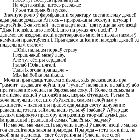
На лёд глядзіць, штось разважае
І ў ход тапорык ён пускае.
Значную ролю ў фарміраванні характару, светапогляду дзяцей
адыгрывае дзядзька Антось – прыроджаны весялун, штукар і
жартаўнік. З-за ягонай "нестандартнасці" цягнуцца да яго дзеці:
"Дык і не дзіва, што любілі, што на руках яго насілі". З
дапамогаю дзядзькі дзеці ператвараюць многія эпізоды паэмы ў
камічныя прадстаўленні. Прыгадаем апісанне паводзін дзяцей за
нядзельным сталом:
...Юзік пальцам поркаў страву
І верашчакай мазаў лаву,
Але тут сёстры сердавалі
І залаб Юзіка цягалі.
Тады іх згода прападала –
Між імі бойка вынікала.
Можна прыгадаць таксама эпізоды, якія расказваюць пра
"рамонт" дзедавага чоўна, пра "гучнае" паляванне на зайцоў або
пра гатаванне клёцак на бярозавым соку. Я. Колас спецыяльна
не апісвае дзяцей у штодзённых, шэрых сітуацыях. Гэтым ён
хоча вылучыць тое, што з’яўляецца самым галоўным у
дзяцінстве – няспынны працэс адкрыцця свету, адчуванне
радасці ад гэтага, займальнасць гульняў і забаваў. Аўтар дае
дзецям шырокую прастору для развіцця творчай думкі, для
імправізацыі і рэалізацыі самых "шалёных" задумаў.
Не маючы магчымасці вывучаць навукі ў школе, дзеці з малых
год спасцігаюць законы прыроды. Прырода – гэта тая кніга, па
якой яны пазнаюць "свет безгранічны і ўласны лёс свой
таямнічы". Свет бачыцца ім у рамантычным святле: вечарамі