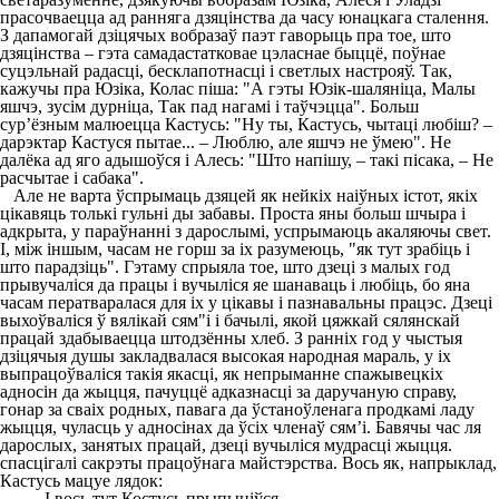
прасочваецца ад ранняга дзяцінства да часу юнацкага сталення.
З дапамогай дзіцячых вобразаў паэт гаворыць пра тое, што
дзяцінства – гэта самадастатковае цэласнае быццё, поўнае
суцэльнай радасці, бесклапотнасці і светлых настрояў. Так,
кажучы пра Юзіка, Колас піша: "А гэты Юзік-шаляніца, Малы
яшчэ, зусім дурніца, Так пад нагамі і таўчэцца". Больш
сур’ёзным малюецца Кастусь: "Ну ты, Кастусь, чытаці любіш? –
дарэктар Кастуся пытае... – Люблю, але яшчэ не ўмею". Не
далёка ад яго адышоўся і Алесь: "Што напішу, – такі пісака, – Не
расчытае і сабака".
Але не варта ўспрымаць дзяцей як нейкіх наіўных істот, якіх
цікавяць толькі гульні ды забавы. Проста яны больш шчыра і
адкрыта, у параўнанні з дарослымі, успрымаюць акаляючы свет.
І, між іншым, часам не горш за іх разумеюць, "як тут зрабіць і
што парадзіць". Гэтаму спрыяла тое, што дзеці з малых год
прывучаліся да працы і вучыліся яе шанаваць і любіць, бо яна
часам ператваралася для іх у цікавы і пазнавальны працэс. Дзеці
выхоўваліся ў вялікай сям"і і бачылі, якой цяжкай сялянскай
працай здабываецца штодзённы хлеб. З ранніх год у чыстыя
дзіцячыя душы закладвалася высокая народная мараль, у іх
выпрацоўваліся такія якасці, як непрыманне спажывецкіх
адносін да жыцця, пачуццё адказнасці за даручаную справу,
гонар за сваіх родных, павага да ўстаноўленага продкамі ладу
жыцця, чуласць у адносінах да ўсіх членаў сям’і. Бавячы час ля
дарослых, занятых працай, дзеці вучыліся мудрасці жыцця.
спасцігалі сакрэты працоўнага майстэрства. Вось як, напрыклад,
Кастусь мацуе лядок:
І вось тут Костусь прыпыніўся.