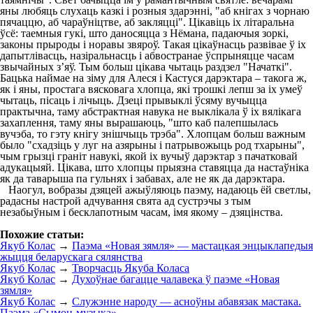
яны любяць слухаць казкі і розныя здарэнні, "аб кнігах з чорнаю
пячаццю, аб чараўніцтве, аб закляцці". Цікавіць іх літаральна
ўсё: таемныя гукі, што даносяцца з Нёмана, падаючыя зоркі,
законы прыроды і норавы звяроў. Такая цікаўнасць развівае ў іх
дапытлівасць, назіральнасць і абвостранае ўспрыняцце часам
звычайных з’яў. Тым больш цікава чытаць раздзел "Начаткі".
Бацька наймае на зіму для Алеся і Кастуся дарэктара – такога ж,
як і яны, простага вясковага хлопца, які трошкі лепш за іх умеў
чытаць, пісаць і лічыць. Дзеці прывыклі ўсяму вучыцца
практычна, таму абстрактная навука не выклікала ў іх вялікага
захаплення, таму яны вырашаюць, "што каб палепшылась
вучэба, то гэту кнігу знішчыць трэба". Хлопцам больш важным
было "схадзіць у луг на азярыны і патрывожыць род тхарыны",
чым грызці граніт навукі, якой іх вучыў дарэктар з пачатковай
адукацыяй. Цікава, што хлопцы прыязна ставяцца да настаўніка
як да таварыша па гульнях і забавах, але не як да дарэктара.
Наогул, вобразы дзяцей ажыўляюць паэму, надаюць ёй светлы,
радасны настрой адчування свята ад сустрэчы з тым
незабыўным і бесклапотным часам, імя якому – дзяцінства.
Похожие статьи:
Якуб Колас
→
Паэма «Новая зямля» — мастацкая энцыклапедыя
жыцця беларускага сялянства
Якуб Колас
→
Творчасць Якуба Коласа
Якуб Колас
→
Духоўнае багацце чалавека ў паэме «Новая
зямля»
Якуб Колас
→
Служэнне народу — асноўны абавязак мастака.
Паэма «Сымон-музыка»