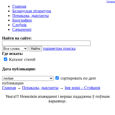
Скрыть
Главная
Беларуская літаратура
Пераказы, дыктанты
Биографии
Слоўнік
Сачыненні
Найти на сайте:
параметры поиска
Где искать:
Каталог статей
Дата публикации:
сортировать по дате
публикации
Главная
→
Пераказы, дыктанты
→
Імя зоркі – Стэфанія
Увага!!! Невялікія апавяданні і вершы пададзены ў поўным
варыянце.