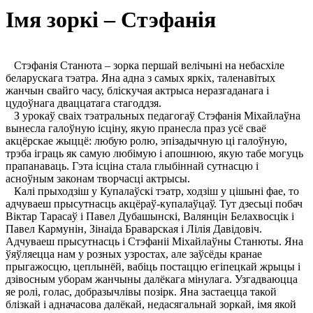
Імя зоркі – Стэфанія
Стэфанія Станюта – зорка першай велічыні на небасхіле
беларускага тэатра. Яна адна з самых яркіх, таленавітых
жанчын свайго часу, бліскучая актрыса неразгаданага і
цудоўнага дваццатага стагоддзя.
З урокаў сваіх тэатральных педагогаў Стэфанія Міхайлаўна
вынесла галоўную ісціну, якую пранесла праз усё сваё
акцёрскае жыццё: любую ролю, эпізадычную ці галоўную,
трэба іграць як самую любімую і апошнюю, якую табе могуць
прапанаваць. Гэта ісціна стала глыбіннай сутнасцю і
асноўным законам творчасці актрысы.
Калі прыходзіш у Купалаўскі тэатр, ходзіш у цішыні фае, то
адчуваеш прысутнасць акцёраў-купалаўцаў. Тут дзесьці побач
Віктар Тарасаў і Павел Дубашынскі, Валянцін Белахвосцік і
Павел Кармунін, Зінаіда Браварская і Лілія Давідовіч.
Адчуваеш прысутнасць і Стэфаніі Міхайлаўны Станюты. Яна
ўяўляецца нам у розных узростах, але заўсёды кранае
прыгажосцю, цеплынёй, вабіць постаццю егіпецкай жрыцы і
дзівосным уборам жанчыны далёкага мінулага. Узгадваюцца
яе ролі, голас, добразычлівы позірк. Яна застаецца такой
блізкай і адначасова далёкай, недасягальнай зоркай, імя якой