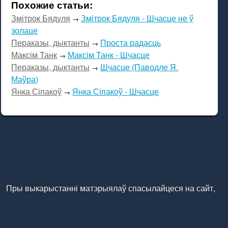
Похожие статьи:
Змітрок Бядуля
Змітрок Бядуля - Шчасце не ў
→
золаце
Пераказы, дыктанты
Проста радасць
→
Максім Танк
Максім Танк - Шчасце
→
Пераказы, дыктанты
Шчасце (Паводле Я.
→
Маўра)
Янка Сіпакоў
Янка Сіпакоў - Шчасце
→
Пры выкарыстанні матэрыялаў спасылайцеся на сайт,
калі ласка