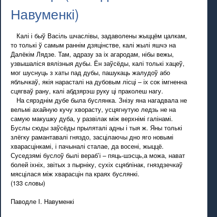
Навуменкі)
Калі і быў Васіль шчаслівы, задаволены жыццём цалкам,
то толькі ў самым раннім дзяцінстве, калі жылі яшчэ на
Далёкім Лядзе. Там, адразу за іх агародам, нібы вежы,
узвышаліся вялізныя дубы. Ён заўсёды, калі толькі хацеў,
мог шуснуць з хаты пад дубы, пашукаць жалудоў або
яблычкаў, якія нарасталі на дубовым лісці – іх сок імгненна
сцягваў рану, калі абдзярэш руку ці праколеш нагу.
На сярэднім дубе была буслянка. Знізу яна нагадвала не
вельмі ахайную кучу хворасту, усцягнутую ледзь не на
самую макушку дуба, у развілак між верхнімі галінамі.
Буслы сюды заўсёды прыляталі адны і тыя ж. Яны толькі
злёгку рамантавалі гняздо, засцілаючы дно яго новымі
хварасцінкамі, і пачыналі сталае, да восені, жыццё.
Суседзямі буслоў былі вераб’і – пяць-шэсць,а можа, нават
болей іхніх, звітых з пырніку, сухіх сцяблінак, гняздзечкаў
мясцілася між хварасцін па краях буслянкі.
(133 словы)
Паводле І. Навуменкі