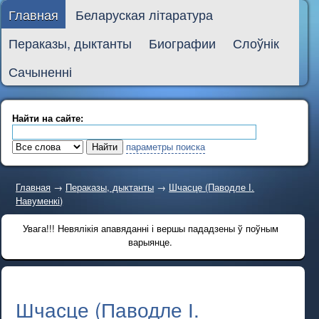
Главная
Беларуская літаратура
Пераказы, дыктанты
Биографии
Слоўнік
Сачыненні
Найти на сайте:
параметры поиска
Главная
→
Пераказы, дыктанты
→
Шчасце (Паводле І.
Навуменкі)
Увага!!! Невялікія апавяданні і вершы пададзены ў поўным
варыянце.
Шчасце (Паводле І.