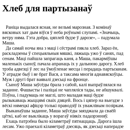
Хлеб для партызанаў
Раніца выдалася ясная, не вельмі марозная. З комінаў
вясковых хат дым віўся ў неба роўнымі слупамі. «Значыць,
ветру няма. Гэта добра, цяплей будзе ў дарозе», – падумала
Маша.
Да самай ночы яна з маці і сёстрамі пякла хлеб. Зараз ён,
раскладзены ў спецыяльныя мяшкі, ляжыць ужо ў санях, пад
сенам. Маці пайшла запрагаць каня, а Маша, пакарміўшы
маленькіх сыноў, пачала апранаць іх у дальнюю дарогу. Хлеб
трэба адвезці ў лес на ўмоўленае месца і перадаць партызанам.
У атрадзе быў і яе брат Вася, а таксама многія аднавяскоўцы.
Муж і другі брат ваявалі дзесьці на фронце.
Сыноў Маша заўсёды брала з сабой, калі выпраўлялася на
заданне. Фашысты і паліцаі не чапляліся тады, не абшуквалі.
Пэўна, і падумаць не маглі, што маладая маці будзе
рызыкаваць жыццямі сваіх дзяцей. Вось і цяпер на выездзе з
вёскі нямецкі афіцэр толькі праводзіў іх уважлівым позіркам.
Выканаўшы заданне, Маша заўсёды заязджала да сваёй
цёткі, каб не выклікаць у ворагаў ніякіх падазрэнняў.
Ехаць патрэбна было кіламетраў пятнаццаць. Дарога ішла
лесам. Ужо праехалі кіламетраў дзесяць, як дзесьці наперадзе