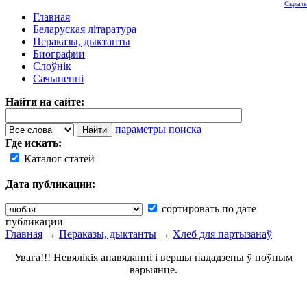
Скрыть
Главная
Беларуская літаратура
Пераказы, дыктанты
Биографии
Слоўнік
Сачыненні
Найти на сайте:
параметры поиска
Где искать:
Каталог статей
Дата публикации:
сортировать по дате
публикации
Главная
→
Пераказы, дыктанты
→
Хлеб для партызанаў
Увага!!! Невялікія апавяданні і вершы пададзены ў поўным
варыянце.