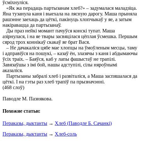
ўсміхнуліся.
«Як жа перадаць партызанам хлеб?» – задумалася маладзіца.
Яна тузанула каня і выехала на лясную дарогу. Маша прыняла
рашэнне заехаць да цёткі, пакінуць хлопчыкаў у яе, а затым
накіравацца да партызанаў.
Ды праз нейкі момант пачуўся конскі тупат. Маша
азірнулася, і на яе твары засвяцілася цёплая ўсмешка. Першым
сярод трох коннікаў скакаў яе брат Вася.
– Не дачакаліся цябе мае хлопцы на ўмоўленым месцы, таму
і адправіўся на пошукі, – казаў ён, злазячы з каня і абдымаючы
ўсіх траіх. – Баяўся, каб у лапы фашыстаў не трапілі.
Завязаўшы з імі бой, нашы адступілі, сілы няроўнымі
аказаліся.
Партызаны забралі хлеб і развіталіся, а Маша заспяшалася да
цёткі. I на гэты раз хлеб трапіў па прызначэнні.
(468 слоў)
Паводле М. Пазнякова.
Похожие статьи:
Пераказы, дыктанты
→
Хлеб (Паводле Б. Сачанкі)
Пераказы, дыктанты
→
Хлеб-соль