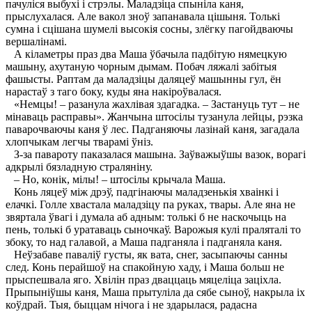
пачуліся выбухі і стрэлы. Маладзіца спыніла каня,
прыслухалася. Але вакол зноў запанавала цішыня. Толькі
сумна і сцішана шумелі высокія сосны, злёгку пагойдваючы
вершалінамі.
А кіламетры праз два Маша ўбачыла падбітую нямецкую
машыну, ахутаную чорным дымам. Побач ляжалі забітыя
фашысты. Раптам да маладзіцы даляцеў машынны гул, ён
нарастаў з таго боку, куды яна накіроўвалася.
«Немцы! – разанула жахлівая здагадка. – Застануць тут – не
мінаваць расправы». Жанчына штосілы тузанула лейцы, рэзка
паварочваючы каня ў лес. Падганяючы лазінай каня, загадала
хлопчыкам легчы тварамі ўніз.
З-за павароту паказалася машына. Заўважыўшы вазок, ворагі
адкрылі бязладную страляніну.
– Но, конік, мілы! – штосілы крычала Маша.
Конь ляцеў між дрэў, падгінаючы маладзенькія хваінкі і
елачкі. Голле хвастала маладзіцу па руках, твары. Але яна не
звяртала ўвагі і думала аб адным: толькі б не наскочыць на
пень, толькі б уратаваць сыночкаў. Варожыя кулі праляталі то
збоку, то над галавой, а Маша падганяла і падганяла каня.
Неўзабаве паваліў густы, як вата, снег, засыпаючы санны
след. Конь перайшоў на спакойную хаду, і Маша больш не
прыспешвала яго. Хвілін праз дваццаць мяцеліца заціхла.
Прыпыніўшы каня, Маша прытуліла да сябе сыноў, накрыла іх
коўдрай. Тыя, быццам нічога і не здарылася, радасна