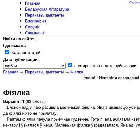
Главная
Скрыть
Беларуская літаратура
Пераказы, дыктанты
Биографии
Слоўнік
Сачыненні
Найти на сайте:
Где искать:
Каталог статей
Дата публикации:
сортировать по дате публикации
Главная
→
Пераказы, дыктанты
→
Фіялка
Увага!!! Невялікія апавяданн
Фіялка
Варыянт 1
(63 словы)
Вясной пад ліпаю расцвіла маленькая фіялка. Яна з цікавасцю ўсё ра
да фіялкі ніхто не прылятаў.
Раптам фіялка пачула прыемнае гудзенне. Гэта пчала аблятала кветку
нектару і ўзнялася ў неба. Маленькая фіялка ўзрадавалася. Яна адчул