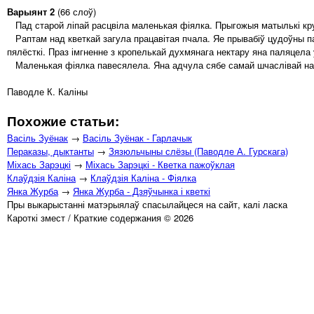
Варыянт 2
(66 слоў)
Пад старой ліпай расцвіла маленькая фіялка. Прыгожыя матылькі кружы
Раптам над кветкай загула працавітая пчала. Яе прывабіў цудоўны пах 
пялёсткі. Праз імгненне з кропелькай духмянага нектару яна паляцела 
Маленькая фіялка павесялела. Яна адчула сябе самай шчаслівай на 
Паводле К. Каліны
Похожие статьи:
Васіль Зуёнак
→
Васіль Зуёнак - Гарлачык
Пераказы, дыктанты
→
Зязюльчыны слёзы (Паводле А. Гурскага)
Міхась Зарэцкі
→
Міхась Зарэцкі - Кветка пажоўклая
Клаўдзія Каліна
→
Клаўдзія Каліна - Фіялка
Янка Журба
→
Янка Журба - Дзяўчынка і кветкі
Пры выкарыстанні матэрыялаў спасылайцеся на сайт, калі ласка
Кароткі змест / Краткие содержания © 2026