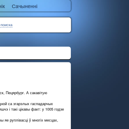
ік
Сачыненні
 поиска
ск, Пецярбург. А сакавітую
ной са згарэлых гаспадарчых
чэ і такі цікавы факт: у 1005 годзе
 яе руплівасці ў многіх месцах,