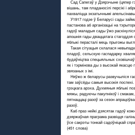
Сад Сапегаў у Дзярэчыне (цяпер гэ
вішань, там пладаносілі персікі і а
пахваліцца экзатычнымі апельсінавы
У1917 годзе ў Беларусі сады займал
пастанова аб арганізацыі на тэрыто
гадоў маладыя сады ўжо раскінуліся
апошнія гады дваццатага стагоддзя 
яблыкі перасталі мець прыгожы выгл
Такая сітуацыя склалася невыпадко
пладоў, сельскую гаспадарку хваляв
будаўніцтва спецыяльных сховішчаў 
як і тэрмінова ды з высокай якасцю 
звязаных з імі.
Няўжо ж беларусы развучыліся гасп
там заўсёды самыя высокія поспехі.
грэцкага арэха. Духмяныя яблыкі по
мяжы, радуючы пакупнікоў і смакам,
пятнаццаці разоў за сезон апрацоўва
разоў.
Каб праз нейкі дзясятак гадоў кожн
дзяржаўная праграма развіцця галіны
ўсе сакрэты тонкай садоўніцкай спр
(451 слова)