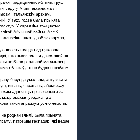
крамя традыцыйных яблынь, груш,
ікі саду ў Міры таксама маглі
рысам, італьянскім арэхам.
ікі. У 1925 годзе была прынята
культур. У сярэдзіне трыццатых
Вялікай Айчыннай вайны. Але ў
ладаносіць, шмат дрэў захварэла,
ную восень гнуцца пад цяжарам
дкі, што выдзяляліся дзяржавай на
аіны не было рэальнай магчымасці,
няма яблыкаў, то не будзе і праблем,
рацу бяруцца ўмельцы, энтузіясты,
руш, вішань, чарэшань, абрыкосаў,
спехам адцясніць прывезеныя з-за
ымаць высокія ўраджаі, да
ова такой апрацоўкі ўсяго некалькі
ы на роднай зямлі, была прынята
граму, патрэбны гаспадар, які ведае