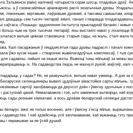
та Зэльвенскі раён) налічваў чатырыста сорак шэсць пладовых дрэў. А
брыкосы, а ў своеасаблівых аранжарэях раслі экзатычныя дрэвы. Уладальн
мі, лімоннымі, міртавымі, лаўровымі дрэвамі, а таксама самшытам, кіпа
і дваццаць сем тысяч гектараў зямлі, пачалі стварацца плодагадавальн
рыі саўгаса «Лошыца» аддзялення Інстытута прыкладной батанікі і новых 
 больш чым на трох тысячах гектараў, яны выстаялі нават у ліхалецце 
склалася вельмі цяжкае становішча: старыя сады, на жаль, сталі мала п
яд.
ва. Калі пасаджаныя ў пяцідзясятыя гады дрэвы падраслі і пачалі кож
ала ўжо зусім іншае – стварэнне жывёлагадоўчых комплексаў. I тыя сро
для садавіны, пайшлі на іншыя мэты. Вывезці тоны яблыкаў за межы кр
перапрацаваць іх. На садаводства ледзь не махнулі рукой: маўляў, калі 
адарыць у садах? Не, не развучыліся, вельмі нават умеюць. А дзе за п
 Беларускія селекцыянеры вывелі цудоўныя зімастойкія сарты яблынь, г
знезімовых сартоў захоўваюцца да двухсот дзён і ўвесну здольныя з по
 і даступнай цаной. Немалаважна і тое, што замежныя вытворцы, каб атр
юць сады рознымі хімікатамі, а вось дрэвам беларускай селекцыі дастатк
ы беларус змог не толькі восенню, але і ўвесну з’есці яблык, вырашчан
 садаводства. I каб здзейсніць усё запланаванае, каб выканаць гэту пра
авы і перажывае за яе ўсёй душой.