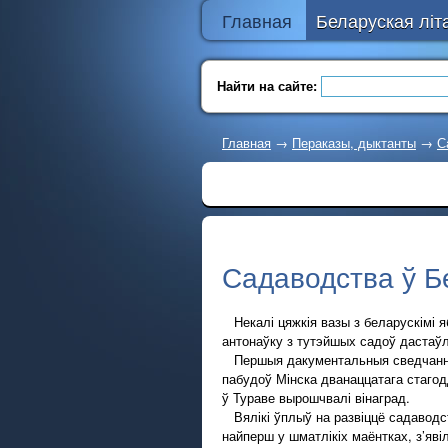
Главная
Беларуская літ
Найти на сайте:
Главная
→
Пераказы, дыктанты
→
С
Садаводства ў Б
Некалі цяжкія вазы з беларускімі я
антонаўку з тутэйшых садоў дастаў
Першыя дакументальныя сведчанні 
пабудоў Мінска дванаццатага стагодд
ў Тураве вырошчвалі вінаград.
Вялікі ўплыў на развіццё садаводст
найперш у шматлікіх маёнтках, з’явілі