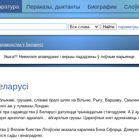
аратура
Пераказы, дыктанты
Биографии
Слоўн
параметры
адаводства ў Беларусі
Увага!!! Невялікія апавяданні і вершы пададзены ў поўным варыянце.
еларусі
блыкамі, грушамі, слівамі бралі шлях на Вільню, Рыгу, Варшаву, Смален
лялі аж у туманны Лондан.
пра садаводства ў Беларусі датуюцца трынаццатым стагоддзем. А ў ад
зя археолагі адкапалі... абгарэлыя грушы. Царкоўныя кнігі адзначаюць яш
ва ў Вялікім Княстве Літоўскім аказала каралева Бона Сфорца. Дзякуючы
ся сады і вінаграднікі.