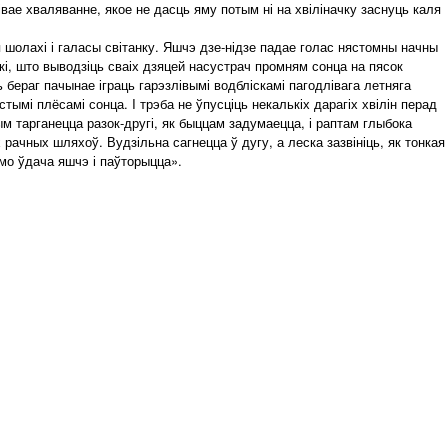
вае хваляванне, якое не дасць яму потым ні на хвіліначку заснуць каля
 шолахі і галасы світанку. Яшчэ дзе-нідзе падае голас нястомны начны
ркі, што выводзіць сваіх дзяцей насустрач промням сонца на пясок
 бераг пачынае іграць гарэзлівымі водбліскамі пагодлівага летняга
тымі плёсамі сонца. I трэба не ўпусціць некалькіх дарагіх хвілін перад
м тарганецца разок-другі, як быццам задумаецца, і раптам глыбока
 рачных шляхоў. Вудзільна сагнецца ў дугу, а леска зазвініць, як тонкая
 мо ўдача яшчэ і паўторыцца».