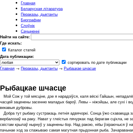
Главная
Беларуская літаратура
Пераказы, дыктанты
Биографии
Слоўнік
Сачыненні
Найти на сайте:
Где искать:
Каталог статей
Дата публикации:
сортировать по дате публикации
Главная
→
Пераказы, дыктанты
→
Рыбацкае шчасце
Рыбацкае шчасце
Мой Сож у той мясціне, дзе я нарадзіўся, каля вёскі Гайшын, непадалёк 
часцей заценены засенню маладых бароў. Левы – ніжэйшы, але сухі і вод
векавыя дубровы.
Добра тут рыбаку сустракаць летнія адвячоркі. Сонца ўжо схаваецца за
вербалозаў на раку. Нават у глеістых пячурках пад берагам сціхла, не 
свістам крылаў нырнуў у заценены бор. Над ракою, нібы ўзіраючыся ў нав
пачынае ход за спажываю самая магутная прыдонная рыба. Зачараваная 