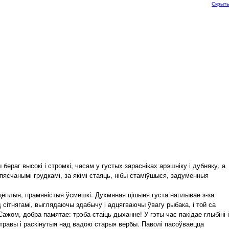
Скрыть
ераг высокі і стромкі, часам у густых зарасніках арэшніку і дубняку, а
пясчанымі грудкамі, за якімі стаяць, нібы стаміўшыся, задуменныя
цёплыя, прамяністыя ўсмешкі. Духмяная цішыня густа наплывае з-за
 сітнягамі, выглядаючы здабычу і адцягваючы ўвагу рыбака, і той са
ажом, добра памятае: трэба стаіць дыханне! У гэты час пакідае глыбіні і
травы і раскінутыя над вадою старыя вербы. Паволі пасоўваецца