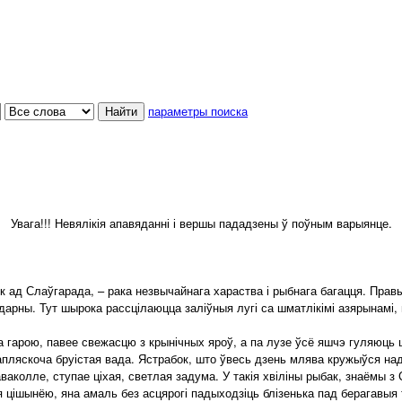
параметры поиска
Увага!!! Невялікія апавяданні і вершы пададзены ў поўным варыянце.
ад Слаўгарада, – рака незвычайнага хараства і рыбнага багацця. Правы б
арны. Тут шырока рассцілаюцца заліўныя лугі са шматлікімі азярынамі, 
 гарою, павее свежасцю з крынічных яроў, а па лузе ўсё яшчэ гуляюць 
запляскоча бруістая вада. Ястрабок, што ўвесь дзень млява кружыўся над
аколле, ступае ціхая, светлая задума. У такія хвіліны рыбак, знаёмы з С
цішынёю, яна амаль без асцярогі падыходзіць блізенька пад берагавыя 