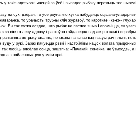
ь у такія адвячоркі часцей за ўсё і выпадае рыбаку перажыць тое шчаслі
аву на сухі дзёран, то ўсё роўна яго хутка пабудзяць сцішана-ўладарныя
я жаваранка, то ўрачысты трубны кліч журавоў, то кароткае «кэ-кэ» глуха
к. Ён так хутка асядае, што рыбак не паспее яшчэ і апомніцца, як увесь
 з-за сіняга лесу адразу і раптоўна гайданецца над азярынкамі і серабрыс
ранішняга ветрыку хвалях, нечакана пачынае ісці насустрач плыні, поты
вуду ў рукі. Зараз пачуецца рэзкі і настойлівы націск волата прыдонных
кі так любіць вясёлае сонца, зашэпча: «Пачакай, сонейка, не ўзыходзь, а
адна з найлепшых рэк у маім краі.