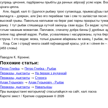
супраць цячэння, падбіраючы прыбіты да рачных абрэзаў усякі корм. Вос
ціхага цяпла.
Але, бадай, калі б і ўдалося рыбаку трохі супакоіцца, прымасціўшы гал
валацуга – дзяркач, але ўжо яго перабівае там і сям то залівістая песн
высокай грывы. Павольна наплывае на бераг ракі парны празрысты тумано
ранку. I тут рыбак спяшаецца хутчэй закінуць свае вуды. Ён ведае: хутка
гэтым чаканым момантам. Паплавок, спачатку добра бачны ў дробных ад 
знікне пад цёмнай вадою. Рыбак, усхваляваны і насцярожаны, хутка бярэ 
струна. I хто ведае: можа, толькі дзынкне абарваны яе канец. I рыбак, я
Хоць Сож і страціў многа сваёй паўнаводнай красы, усё ж і сёння ён – 
(453 словы)
Паводле К. Кірэенкі.
Похожие статьи:
Пятро Глебка
→
Пятро Глебка - Рыбак
Пераказы, дыктанты
→
На беразе з вудачкай
Пераказы, дыктанты
→
Стронга
Адам Гурыновіч
→
Адам Гурыновіч - Рыбак
Пераказы, дыктанты
→
Навальніцы
Пры выкарыстанні матэрыялаў спасылайцеся на сайт, калі ласка
Кароткі змест / Краткие содержания © 2026