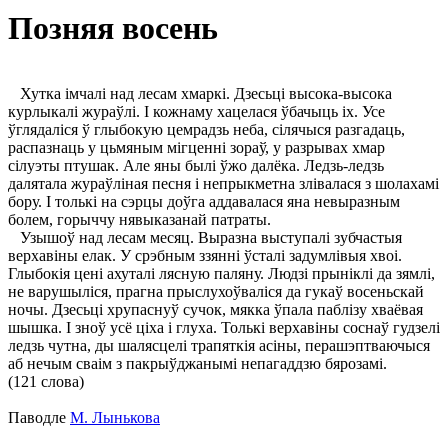
Позняя восень
Хутка імчалі над лесам хмаркі. Дзесьці высока-высока
курлыкалі жураўлі. І кожнаму хацелася ўбачыць іх. Усе
ўглядаліся ў глыбокую цемрадзь неба, сілячыся разгадаць,
распазнаць у цьмяным мігценні зораў, у разрывах хмар
сілуэты птушак. Але яны былі ўжо далёка. Ледзь-ледзь
далятала жураўліная песня і непрыкметна злівалася з шолахамі
бору. І толькі на сэрцы доўга аддавалася яна невыразным
болем, горыччу нявыказанай патраты.
Узышоў над лесам месяц. Выразна выступалі зубчастыя
верхавіны елак. У срэбным ззянні ўсталі задумлівыя хвоі.
Глыбокія цені ахуталі лясную паляну. Людзі прыніклі да зямлі,
не варушыліся, прагна прыслухоўваліся да гукаў восеньскай
ночы. Дзесьці хрупаснуў сучок, мякка ўпала паблізу хваёвая
шышка. І зноў усё ціха і глуха. Толькі верхавіны соснаў гудзелі
ледзь чутна, ды шалясцелі трапяткія асіны, перашэптваючыся
аб нечым сваім з пакрыўджанымі непагаддзю бярозамі.
(121 слова)
Паводле
М. Лынькова