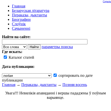
Скрыть
Главная
Беларуская літаратура
Пераказы, дыктанты
Биографии
Слоўнік
Сачыненні
Найти на сайте:
параметры поиска
Где искать:
Каталог статей
Дата публикации:
сортировать по дате
публикации
Главная
→
Пераказы, дыктанты
→
Позняя восень
Увага!!! Невялікія апавяданні і вершы пададзены ў поўным
варыянце.