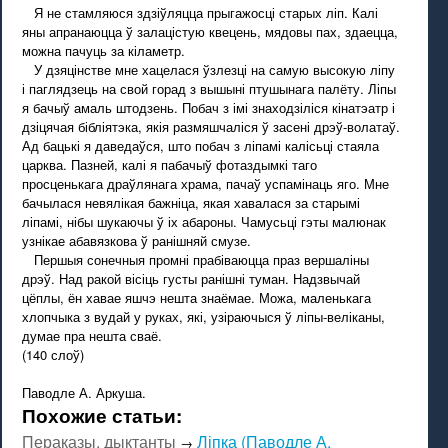
Я не стамляюся здзіўляцца прыгажосці старых ліп. Калі
яны апранаюцца ў залацістую квецень, мядовы пах, здаецца,
можна пачуць за кіламетр.
У дзяцінстве мне хацелася ўзлезці на самую высокую ліпу
і паглядзець на свой горад з вышыні птушынага палёту. Ліпы
я бачыў амаль штодзень. Побач з імі знаходзіліся кінатэатр і
дзіцячая бібліятэка, якія размяшчаліся ў засені дрэў-волатаў.
Ад бацькі я даведаўся, што побач з ліпамі калісьці стаяла
царква. Пазней, калі я пабачыў фотаздымкі таго
просценькага драўлянага храма, пачаў успамінаць яго. Мне
бачылася невялікая бажніца, якая хавалася за старымі
ліпамі, нібы шукаючы ў іх абароны. Чамусьці гэты малюнак
узнікае абавязкова ў ранішняй смузе.
Першыя сонечныя промні прабіваюцца праз вершаліны
дрэў. Над ракой вісіць густы ранішні туман. Надзвычай
цёплы, ён хавае яшчэ нешта знаёмае. Можа, маленькага
хлопчыка з вудай у руках, які, узіраючыся ў ліпы-веліканы,
думае пра нешта сваё.
(140 слоў)
Паводле А. Аркуша.
Похожие статьи:
Пераказы, дыктанты
Ліпка (Паводле А.
→