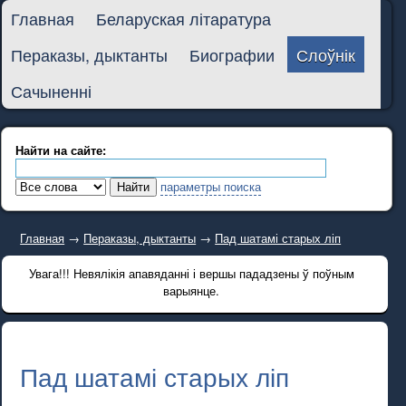
Главная
Беларуская літаратура
Пераказы, дыктанты
Биографии
Слоўнік
Сачыненні
Найти на сайте:
параметры поиска
Главная
→
Пераказы, дыктанты
→
Пад шатамі старых ліп
Увага!!! Невялікія апавяданні і вершы пададзены ў поўным
варыянце.
Пад шатамі старых ліп