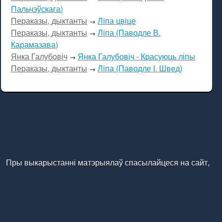
Пальчэўскага)
Пераказы, дыктанты
Ліпа цвіце
→
Пераказы, дыктанты
Ліпа (Паводле В.
→
Карамазава)
Янка Галубовіч
Янка Галубовіч - Красуюць ліпы
→
Пераказы, дыктанты
Ліпа (Паводле І. Швед)
→
Пры выкарыстанні матэрыялаў спасылайцеся на сайт,
калі ласка
Кароткі змест / Краткие содержания © 2026