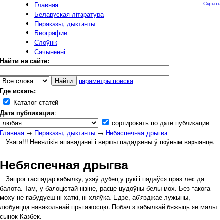
Главная
Скрыть
Беларуская літаратура
Пераказы, дыктанты
Биографии
Слоўнік
Сачыненні
Найти на сайте:
параметры поиска
Где искать:
Каталог статей
Дата публикации:
сортировать по дате публикации
Главная
→
Пераказы, дыктанты
→
Небяспечная дрыгва
Увага!!! Невялікія апавяданні і вершы пададзены ў поўным варыянце.
Небяспечная дрыгва
Запрог гаспадар кабылку, узяў дубец у рукі і падаўся праз лес да
балота. Там, у балоцістай нізіне, расце цудоўны белы мох. Без такога
моху не пабудуеш ні хаткі, ні хляўка. Едзе, аб’язджае лужыны,
любуецца навакольнай прыгажосцю. Побач з кабылкай бяжыць яе малы
сынок Казбек.