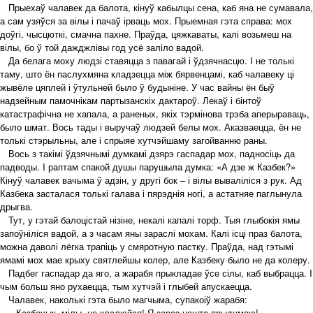
Прыехаў чалавек да балота, кінуў кабылцы сена, каб яна не сумавала,
а сам узяўся за вілы і пачаў ірваць мох. Прыемная гэта справа: мох
доўгі, чысцюткі, смачна пахне. Праўда, цяжкаваты, калі возьмеш на
вілы, бо ў той дажджлівы год усё заліло вадой.
Да белага моху людзі ставяцца з павагай і ўдзячнасцю. I не толькі
таму, што ён паслухмяна кладзецца між бярвенцамі, каб чалавеку ці
жывёле цяплей і ўтульней было ў будыніне. У час вайны ён быў
надзейным памочнікам партызанскіх дактароў. Лекаў і бінтоў
катастрафічна не хапала, а раненых, якіх тэрмінова трэба аперыраваць,
было шмат. Вось тады і выручаў людзей белы мох. Аказваецца, ён не
толькі стэрыльны, але і спрыяе хутчэйшаму загойванню раны.
Вось з такімі ўдзячнымі думкамі дзярэ гаспадар мох, падносіць да
падводы. I раптам спакой душы парушыла думка: «А дзе ж Казбек?»
Кінуў чалавек вачыма ў адзін, у другі бок – і вілы вываліліся з рук. Ад
Казбека засталася толькі галава і пярэднія ногі, а астатняе паглынула
дрыгва.
Тут, у гэтай балоцістай нізіне, некалі капалі торф. Тыя глыбокія ямы
запоўніліся вадой, а з часам яны зараслі мохам. Калі ісці праз балота,
можна даволі лёгка трапіць у смяротную пастку. Праўда, над гэтымі
ямамі мох мае крыху святлейшы колер, але Казбеку было не да колеру.
Падбег гаспадар да яго, а жарабя прыкладае ўсе сілы, каб выбрацца. I
чым больш яно рухаецца, тым хутчэй і глыбей апускаецца.
Чалавек, наколькі гэта было магчыма, супакоіў жарабя:
– Казбечык, мілы, не хвалюйся! Я зараз нешта прыдумаю!