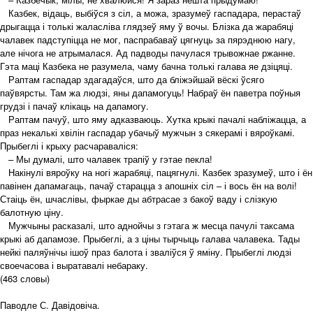
Казбек, відаць, выбіўся з сіл, а можа, зразумеў гаспадара, перастаў
дрыгацца і толькі жаласліва глядзеў яму ў вочы. Блізка да жарабяці
чалавек падступіцца не мог, паспрабаваў цягнуць за пярэднюю нагу,
але нічога не атрымалася. Ад падводы пачулася трывожнае ржанне.
Гэта маці Казбека не разумела, чаму бачна толькі галава яе дзіцяці.
Раптам гаспадар здагадаўся, што да бліжэйшай вёскі ўсяго
паўвярсты. Там жа людзі, яны дапамогуць! Набраў ён паветра поўныя
грудзі і пачаў клікаць на дапамогу.
Раптам пачуў, што яму адказваюць. Хутка крыкі пачалі набліжацца, а
праз некалькі хвілін гаспадар убачыў мужчын з сякерамі і вяроўкамі.
Прыбеглі і крыху расчараваліся:
– Мы думалі, што чалавек трапіў у гэтае пекла!
Накінулі вяроўку на ногі жарабяці, пацягнулі. Казбек зразумеў, што і ён
павінен дапамагаць, пачаў старацца з апошніх сіл – і вось ён на волі!
Стаіць ён, шчаслівы, фыркае ды абтрасае з бакоў ваду і слізкую
балотную ціну.
Мужчыны расказалі, што аднойчы з гэтага ж месца пачулі таксама
крыкі аб дапамозе. Прыбеглі, а з ціны тырчыць галава чалавека. Тады
нейкі паляўнічы ішоў праз балота і зваліўся ў яміну. Прыбеглі людзі
своечасова і выратавалі небараку.
(463 словы)
Паводле С. Давідовіча.