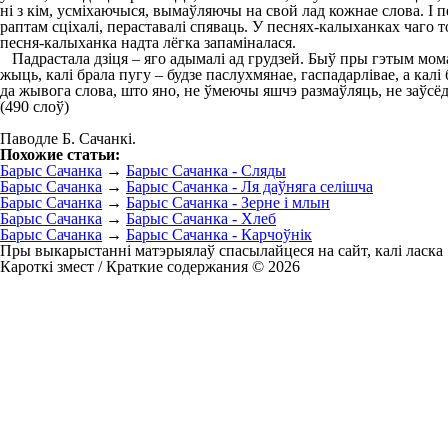
ні з кім, усміхаючыся, вымаўляючы на свой лад кожнае слова. I песн
раптам сціхалі, пераставалі спяваць. У песнях-калыханках чаго то
песня-калыханка надта лёгка запаміналася.
Падрастала дзіця – яго адымалі ад грудзей. Быў пры гэтым момант
жыць, калі брала пугу – будзе паслухмянае, гаспадарлівае, а калі б
да жывога слова, што яно, не ўмеючы яшчэ размаўляць, не заўсёд
(490 слоў)
Паводле Б. Сачанкі.
Похожие статьи:
Барыс Сачанка
→
Барыс Сачанка - Сляды
Барыс Сачанка
→
Барыс Сачанка - Ля даўняга селішча
Барыс Сачанка
→
Барыс Сачанка - Зерне і млын
Барыс Сачанка
→
Барыс Сачанка - Хлеб
Барыс Сачанка
→
Барыс Сачанка - Карчоўнік
Пры выкарыстанні матэрыялаў спасылайцеся на сайт, калі ласка
Кароткі змест / Краткие содержания © 2026