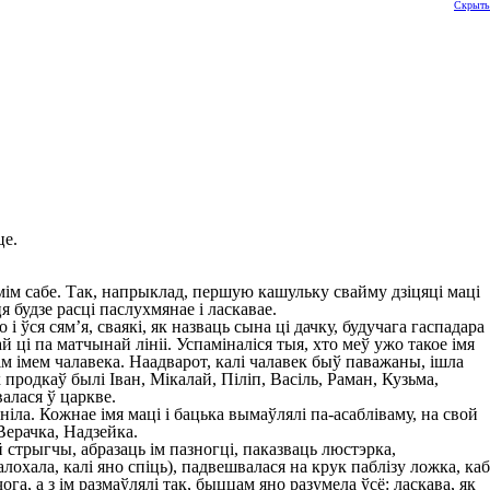
Скрыть
це.
амім сабе. Так, напрыклад, першую кашульку свайму дзіцяці маці
я будзе расці паслухмянае і ласкавае.
і ўся сям’я, сваякі, як назваць сына ці дачку, будучага гаспадара
й ці па матчынай лініі. Успаміналіся тыя, хто меў ужо такое імя
кім імем чалавека. Наадварот, калі чалавек быў паважаны, ішла
 продкаў былі Іван, Мікалай, Піліп, Васіль, Раман, Кузьма,
валася ў царкве.
ніла. Кожнае імя маці і бацька вымаўлялі па-асабліваму, на свой
Верачка, Надзейка.
 стрыгчы, абразаць ім пазногці, паказваць люстэрка,
лохала, калі яно спіць), падвешвалася на крук паблізу ложка, каб
га, а з ім размаўлялі так, быццам яно разумела ўсё: ласкава, як