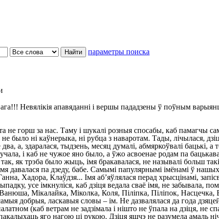
параметры поиска
и
ага!!! Невялікія апавяданні і вершы пададзены ў поўным варыян
та не горш за нас. Таму і шукалі розныя спосабы, каб памагчы с
 не было ні каўнерыка, ні рубца з наваротам. Тады, лічылася, дзіц
, а, здаралася, тыдзень, месяц думалі, абмяркоўвалі бацькі, а то 
гучала, і каб не чужое яно было, а ўжо асвоенае родам па бацькава
 так, як трэба было жыць, імя бракавалася, не называлі больш та
 імя давалася па дзеду, бабе. Самымі папулярнымі імёнамі ў нашых
анна, Хадора, Клаўдзя... Імя аб’яўлялася перад хрысцінамі, запіс
адку, усе імкнуліся, каб дзіця ведала сваё імя, не забывала, пом
 Ванюша, Мікалайка, Міколка, Коля, Піліпка, Піліпок, Насцечка, 
мыя добрыя, ласкавыя словы – ім. Не дазвалялася да года дзяцей
атном (каб ветрам не задзімала і нішто не ўпала на дзіця, не спа
пакалыхаць яго нагою ці рукою. Дзіця яшчэ не разумела амаль нічо