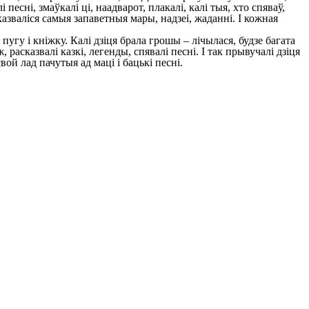
песні, змаўкалі ці, наадварот, плакалі, калі тыя, хто спяваў,
казваліся самыя запаветныя мары, надзеі, жаданні. I кожная
угу і кніжку. Калі дзіця брала грошы – лічылася, будзе багата
, расказвалі казкі, легенды, спявалі песні. I так прывучалі дзіця
ой лад пачутыя ад маці і бацькі песні.