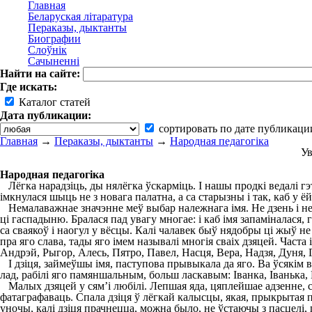
Главная
Беларуская літаратура
Пераказы, дыктанты
Биографии
Слоўнік
Сачыненні
Найти на сайте:
Где искать:
Каталог статей
Дата публикации:
сортировать по дате публикаци
Главная
→
Пераказы, дыктанты
→
Народная педагогіка
Ув
Народная педагогіка
Лёгка нарадзіць, ды нялёгка ўскарміць. I нашы продкі ведалі гэ
імкнулася шыць не з новага палатна, а са старызны і так, каб у ёй
Немалаважнае значэнне меў выбар належнага імя. Не дзень і не два
ці гаспадыню. Бралася пад увагу многае: і каб імя запаміналася, 
са сваякоў і наогул у вёсцы. Калі чалавек быў нядобры ці жыў не
пра яго слава, тады яго імем называлі многія сваіх дзяцей. Часта
Андрэй, Рыгор, Алесь, Пятро, Павел, Насця, Вера, Надзя, Дуня, Г
I дзіця, займеўшы імя, паступова прывыкала да яго. Ва ўсякім вып
лад, рабілі яго памяншальным, больш ласкавым: Іванка, Іванька,
Малых дзяцей у сям’і любілі. Лепшая яда, цяплейшае адзенне, са
фатаграфаваць. Спала дзіця ў лёгкай калысцы, якая, прыкрытая пал
уночы, калі дзіця прачнецца, можна было, не ўстаючы з пасцелі, 