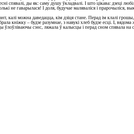
і спявалі, ды як: саму душу ўкладвалі. I што цікава: дзеці любілі 
лькі не гаварылася! I доля, будучае маляваліся і прарочыліся, вы
, калі можна даведацца, кім дзіця стане. Перад ім клалі грошы, п
рала кніжку – будзе разумнае, з навукі хлеб будзе есці. I, вядома ж
ы ўлоўліваючы сэнс, ляжала ў калысцы і перад сном спявала на св