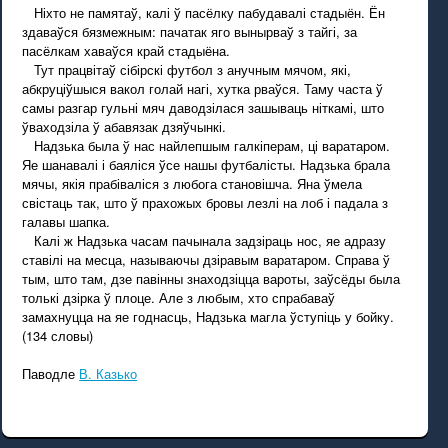
Ніхто не памятаў, калі ў пасёлку пабудавалі стадыён. Ён
здаваўся бязмежным: пачатак яго вынырваў з тайгі, за
пасёлкам хаваўся край стадыёна.
Тут працвітаў сібірскі футбол з анучным мячом, які,
абкруціўшыся вакол голай нагі, хутка рваўся. Таму часта ў
самы разгар гульні мяч даводзілася зашываць ніткамі, што
ўваходзіла ў абавязак дзяўчынкі.
Надзька была ў нас найлепшым галкіперам, ці варатаром.
Яе шанавалі і баяліся ўсе нашы футбалісты. Надзька брала
мячы, якія прабіваліся з любога становішча. Яна ўмела
свістаць так, што ў прахожых бровы лезлі на лоб і падала з
галавы шапка.
Калі ж Надзька часам пачынала задзіраць нос, яе адразу
ставілі на месца, называючы дзіравым варатаром. Справа ў
тым, што там, дзе павінны знаходзіцца вароты, заўсёды была
толькі дзірка ў плоце. Але з любым, хто спрабаваў
замахнуцца на яе годнасць, Надзька магла ўступіць у бойку.
(134 словы)
Паводле
В. Казько