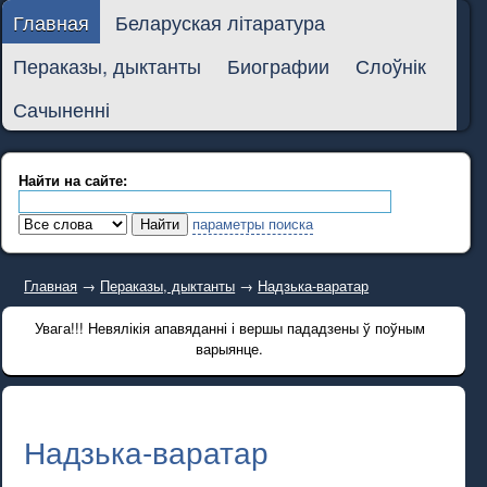
Главная
Беларуская літаратура
Пераказы, дыктанты
Биографии
Слоўнік
Сачыненні
Найти на сайте:
параметры поиска
Главная
→
Пераказы, дыктанты
→
Надзька-варатар
Увага!!! Невялікія апавяданні і вершы пададзены ў поўным
варыянце.
Надзька-варатар