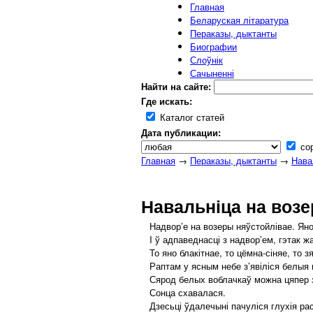
Главная
Беларуская літаратура
Пераказы, дыктанты
Биографии
Слоўнік
Сачыненні
Найти на сайте:
Где искать:
Каталог статей
Дата публикации:
сор
Главная
→
Пераказы, дыктанты
→
Нава
Навальніца на воз
Надвор’е на возеры няўстойлівае. Яно ч
I ў адпаведнасці з надвор’ем, гэтак жа
То яно блакітнае, то цёмна-сіняе, то зя
Раптам у ясным небе з’явіліся белыя в
Сярод белых воблачкаў можна цяпер з
Сонца схавалася.
Дзесьці ўдалечыні пачуліся глухія раск