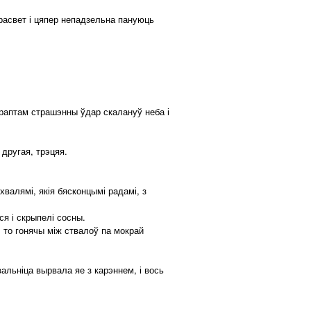
расвет і цяпер непадзельна пануюць
 раптам страшэнны ўдар скалануў неба і
другая, трэцяя.
валямі, якія бясконцымі радамі, з
ся і скрыпелі сосны.
 то гонячы між ствалоў па мокрай
альніца вырвала яе з карэннем, і вось