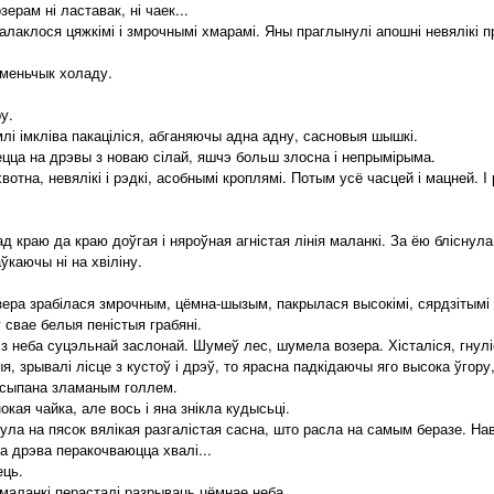
рам ні ластавак, ні чаек...
аклося цяжкімі і змрочнымі хмарамі. Яны праглынулі апошні невялікі п
меньчык холаду.
у.
лі імкліва пакаціліся, абганяючы адна адну, сасновыя шышкі.
цца на дрэвы з новаю сілай, яшчэ больш злосна і непрымірыма.
на, невялікі і рэдкі, асобнымі кроплямі. Потым усё часцей і мацней. I
краю да краю доўгая і няроўная агністая лінія маланкі. За ёю бліснула 
каючы ні на хвіліну.
ра зрабілася змрочным, цёмна-шызым, пакрылася высокімі, сярдзітымі х
г свае белыя пеністыя грабяні.
з неба суцэльнай заслонай. Шумеў лес, шумела возера. Хісталіся, гнулі
 зрывалі лісце з кустоў і дрэў, то ярасна падкідаючы яго высока ўгору,
 ўсыпана зламаным голлем.
ая чайка, але вось і яна знікла кудысьці.
а на пясок вялікая разгалістая сасна, што расла на самым беразе. Нав
а дрэва перакочваюцца хвалі...
ць.
 маланкі перасталі разрываць цёмнае неба.