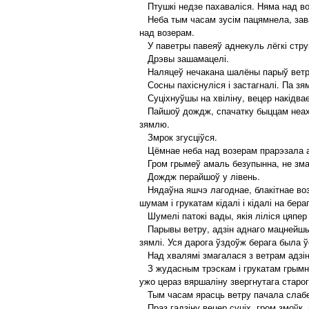
Птушкі недзе пахаваліся. Няма над возе
Неба тым часам зусім пацямнела, завал
над возерам.
У паветры павеяў аднекуль лёгкі стру
Дрэвы зашамацелі.
Наляцеў нечакана шалёны парыў ветр
Сосны пахіснуліся і застагналі. Па зям
Суціхнуўшы на хвіліну, вецер накідвае
Пайшоў дождж, спачатку быццам неахвот
зямлю.
Змрок згусціўся.
Цёмнае неба над возерам прарэзала ад 
Гром грымеў амаль безупынна, не змаў
Дождж перайшоў у лівень.
Нядаўна яшчэ лагоднае, блакітнае возе
шумам і грукатам кідалі і кідалі на бера
Шумелі патокі вады, якія ліліся цяпер 
Парывы ветру, адзін аднаго мацнейшыя,
зямлі. Уся дарога ўздоўж берага была
Над хвалямі змагалася з ветрам адзінок
З жудасным трэскам і грукатам грымнул
ужо цераз вяршаліну звергнутага старог
Тым часам ярасць ветру пачала слабе
Праз гадзіну вецер суціх, гром змоўк,