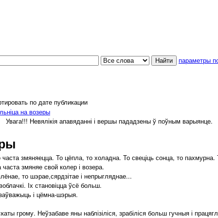
параметры п
тировать по дате публикации
льніца на возеры
Увага!!! Невялікія апавяданні і вершы пададзены ў поўным варыянце.
еры
аста змяняецца. То цёпла, то холадна. То свеціць сонца, то пахмурна. То
 часта змяняе свой колер і возера.
лёнае, то шэрае,сярдзітае і непрыгляднае...
облачкі. Іх становіцца ўсё больш.
аўважыць і цёмна-шэрыя.
аты грому. Неўзабаве яны наблізіліся, зрабіліся больш гучныя і працяг