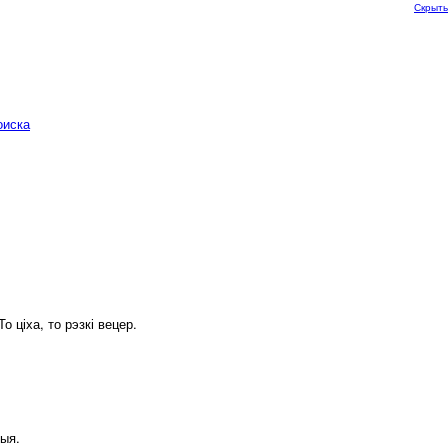
Скрыть
оиска
 ціха, то рэзкі вецер.
лыя.