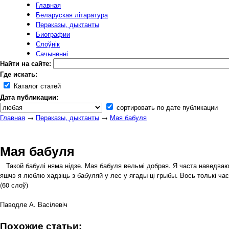
Главная
Беларуская літаратура
Пераказы, дыктанты
Биографии
Слоўнік
Сачыненні
Найти на сайте:
Где искать:
Каталог статей
Дата публикации:
сортировать по дате публикации
Главная
→
Пераказы, дыктанты
→
Мая бабуля
Мая бабуля
Такой бабулі няма нідзе. Мая бабуля вельмі добрая. Я часта наведваю яе
яшчэ я люблю хадзіць з бабуляй у лес у ягады ці грыбы. Вось толькі час
(60 слоў)
Паводле А. Васілевіч
Похожие статьи: