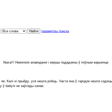
параметры поиска
Увага!!! Невялікія апавяданні і вершы пададзены ў поўным варыянце.
. Калі ні прыйду, усё нешта робіць. Часта яна ў гародзе нешта садзіць.
у ў бабулі не заўсёды хапае.