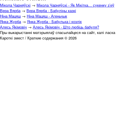
Мікола Чарняўскі
→
Мікола Чарняўскі - Як Мікітка… сукенку з’еў
Вера Вярба
→
Вера Вярба - Бабуліны казкі
Ніна Мацяш
→
Ніна Мацяш - Агеньчык
Янка Журба
→
Янка Журба - Бабулька і козлік
Алесь Якімовіч
→
Алесь Якімовіч - Што любіць бабуля?
Пры выкарыстанні матэрыялаў спасылайцеся на сайт, калі ласка
Кароткі змест / Краткие содержания © 2026