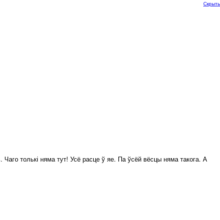
Скрыть
 Чаго толькі няма тут! Усё расце ў яе. Па ўсёй вёсцы няма такога. А