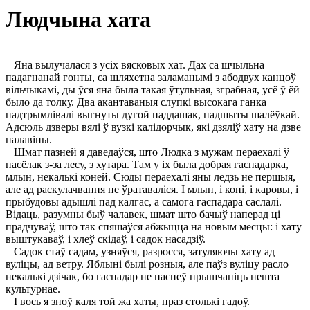
Людчына хата
Яна вылучалася з усіх вясковых хат. Дах са шчыльна
падагнанай гонты, са шляхетна заламанымі з абодвух канцоў
вільчыкамі, ды ўся яна была такая ўтульная, зграбная, усё ў ёй
было да толку. Два акантаваныя слупкі высокага ганка
падтрымлівалі выгнуты дугой паддашак, падшыты шалёўкай.
Адсюль дзверы вялі ў вузкі калідорчык, які дзяліў хату на дзве
палавіны.
Шмат пазней я даведаўся, што Людка з мужам пераехалі ў
пасёлак з-за лесу, з хутара. Там у іх была добрая гаспадарка,
млын, некалькі коней. Сюды пераехалі яны ледзь не першыя,
але ад раскулачвання не ўратаваліся. I млын, і коні, і каровы, і
прыбудовы адышлі пад калгас, а самога гаспадара саслалі.
Відаць, разумны быў чалавек, шмат што бачыў наперад ці
прадчуваў, што так спяшаўся абжыцца на новым месцы: і хату
выштукаваў, і хлеў скідаў, і садок насадзіў.
Садок стаў садам, узняўся, разросся, затуляючы хату ад
вуліцы, ад ветру. Яблыні былі розныя, але паўз вуліцу расло
некалькі дзічак, бо гаспадар не паспеў прышчапіць нешта
культурнае.
I вось я зноў каля той жа хаты, праз столькі гадоў.