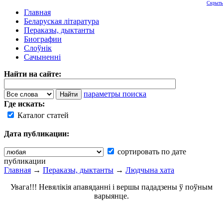
Скрыть
Главная
Беларуская літаратура
Пераказы, дыктанты
Биографии
Слоўнік
Сачыненні
Найти на сайте:
параметры поиска
Где искать:
Каталог статей
Дата публикации:
сортировать по дате
публикации
Главная
→
Пераказы, дыктанты
→
Людчына хата
Увага!!! Невялікія апавяданні і вершы пададзены ў поўным
варыянце.