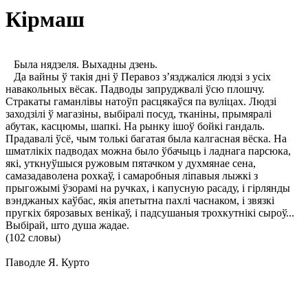
Кірмаш
Была нядзеля. Выхадны дзень.
Да вайны ў такія дні ў Перавоз з’язджаліся людзі з усіх
навакольных вёсак. Падводы запруджвалі ўсю плошчу.
Стракаты гаманлівы натоўп расцякаўся па вуліцах. Людзі
заходзілі ў магазіны, выбіралі посуд, тканіны, прымяралі
абутак, касцюмы, шапкі. На рынку ішоў бойкі гандаль.
Прадавалі ўсё, чым толькі багатая была калгасная вёска. На
шматлікіх падводах можна было ўбачыць і ладнага парсюка,
які, уткнуўшыся ружовым пятачком у духмянае сена,
самазадаволена рохкаў, і самаробныя ліпавыя лыжкі з
прыгожымі ўзорамі на ручках, і капусную расаду, і гірлянды
вэнджаных каўбас, якія апетытна пахлі часнаком, і звязкі
пругкіх бярозавых венікаў, і падсушаныя трохкутнікі сыроў...
Выбірай, што душа жадае.
(102 словы)
Паводле Я. Курто