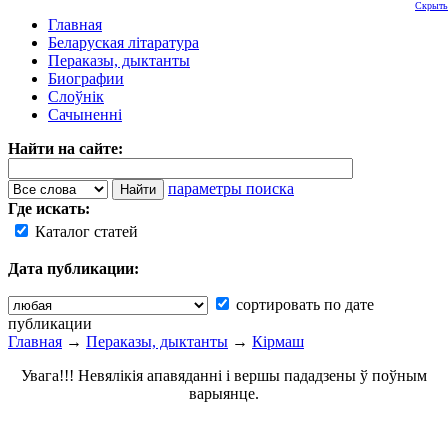
Скрыть
Главная
Беларуская літаратура
Пераказы, дыктанты
Биографии
Слоўнік
Сачыненні
Найти на сайте:
параметры поиска
Где искать:
Каталог статей
Дата публикации:
сортировать по дате
публикации
Главная
→
Пераказы, дыктанты
→
Кірмаш
Увага!!! Невялікія апавяданні і вершы пададзены ў поўным
варыянце.