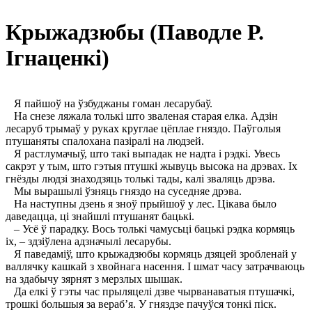
Крыжадзюбы (Паводле Р.
Ігнаценкі)
Я пайшоў на ўзбуджаны гоман лесарубаў.
На снезе ляжала толькі што зваленая старая елка. Адзін
лесаруб трымаў у руках круглае цёплае гняздо. Паўголыя
птушаняты спалохана пазіралі на людзей.
Я растлумачыў, што такі выпадак не надта і рэдкі. Увесь
сакрэт у тым, што гэтыя птушкі жывуць высока на дрэвах. Іх
гнёзды людзі знаходзяць толькі тады, калі зваляць дрэва.
Мы вырашылі ўзняць гняздо на суседняе дрэва.
На наступны дзень я зноў прыйшоў у лес. Цікава было
даведацца, ці знайшлі птушанят бацькі.
– Усё ў парадку. Вось толькі чамусьці бацькі рэдка кормяць
іх, – здзіўлена адзначылі лесарубы.
Я паведаміў, што крыжадзюбы кормяць дзяцей зробленай у
валлячку кашкай з хвойнага насення. І шмат часу затрачваюць
на здабычу зярнят з мерзлых шышак.
Да елкі ў гэты час прыляцелі дзве чырванаватыя птушачкі,
трошкі большыя за вераб’я. У гняздзе пачуўся тонкі піск.