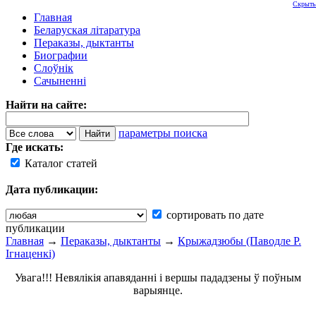
Скрыть
Главная
Беларуская літаратура
Пераказы, дыктанты
Биографии
Слоўнік
Сачыненні
Найти на сайте:
параметры поиска
Где искать:
Каталог статей
Дата публикации:
сортировать по дате
публикации
Главная
→
Пераказы, дыктанты
→
Крыжадзюбы (Паводле Р.
Ігнаценкі)
Увага!!! Невялікія апавяданні і вершы пададзены ў поўным
варыянце.