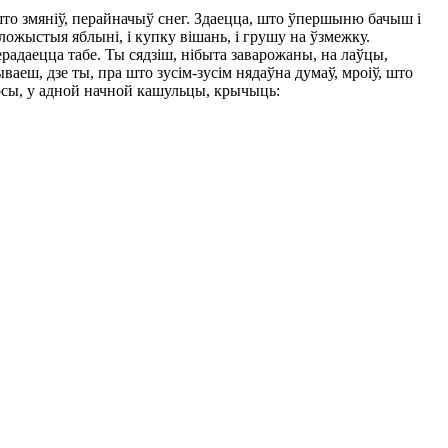
што змяніў, перайначыў снег. Здаецца, што ўпершыню бачыш і
зложыстыя яблыні, і купку вішань, і грушу на ўзмежку.
ерадаецца табе. Ты сядзіш, нібыта заварожаны, на лаўцы,
ваеш, дзе ты, пра што зусім-зусім нядаўна думаў, мроіў, што
 босы, у адной начной кашульцы, крычыць: