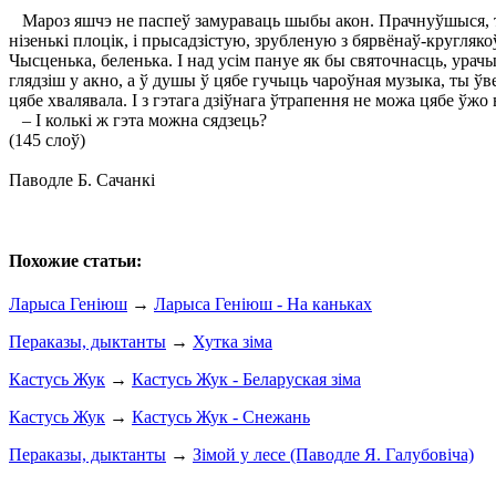
Мароз яшчэ не паспеў замураваць шыбы акон. Прачнуўшыся, ты п
нізенькі плоцік, і прысадзістую, зрубленую з бярвёнаў-кругляко
Чысценька, беленька. І над усім пануе як бы святочнасць, урачы
глядзіш у акно, а ў душы ў цябе гучыць чароўная музыка, ты ўве
цябе хвалявала. І з гэтага дзіўнага ўтрапення не можа цябе ўж
– І колькі ж гэта можна сядзець?
(145 слоў)
Паводле Б. Сачанкі
Похожие статьи:
Ларыса Геніюш
→
Ларыса Геніюш - На каньках
Пераказы, дыктанты
→
Хутка зіма
Кастусь Жук
→
Кастусь Жук - Беларуская зіма
Кастусь Жук
→
Кастусь Жук - Снежань
Пераказы, дыктанты
→
Зімой у лесе (Паводле Я. Галубовіча)