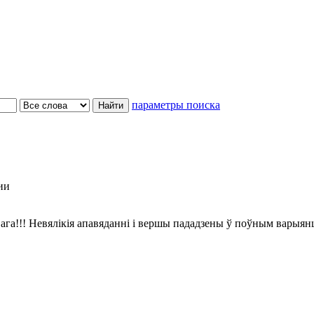
параметры поиска
ии
ага!!! Невялікія апавяданні і вершы пададзены ў поўным варыян