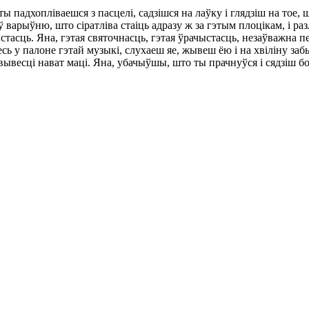
адхопліваешся з пасцелі, садзішся на лаўку і глядзіш на тое, 
ў варыўню, што сіратліва стаіць адразу ж за гэтым плоцікам, і ра
стасць. Яна, гэтая святочнасць, гэтая ўрачыстасць, незаўважна п
сь у палоне гэтай музыкі, слухаеш яе, жывеш ёю і на хвіліну забы
о вывесці нават маці. Яна, убачыўшы, што ты прачнуўся і сядзіш