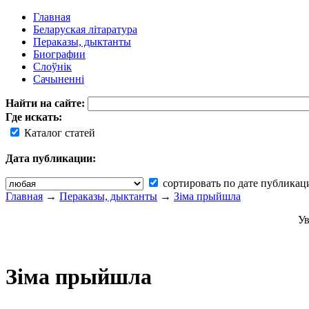
Главная
Беларуская літаратура
Пераказы, дыктанты
Биографии
Слоўнік
Сачыненні
Найти на сайте:
Где искать:
Каталог статей
Дата публикации:
сортировать по дате публикац
Главная
→
Пераказы, дыктанты
→
Зіма прыйшла
Ув
Зіма прыйшла