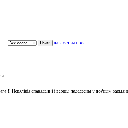
параметры поиска
ии
ага!!! Невялікія апавяданні і вершы пададзены ў поўным варыян