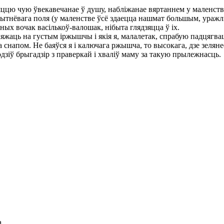
яццю чую ўвекавечанае ў душу, набліжанае вяртаннем у маленств
тнёвага поля (у маленстве ўсё здаецца нашмат большым, уражл
ых вочак васількоў-валошак, нібыта глядзяцца ў іх.
жаць на густым іржышчы і якія я, малалетак, спрабую падцягвац
а снапом. Не баяўся я і калючага ржышча, то высокага, дзе зелянее
одзіў брыгадзір з праверкай і хваліў маму за такую прылежнасць.
а