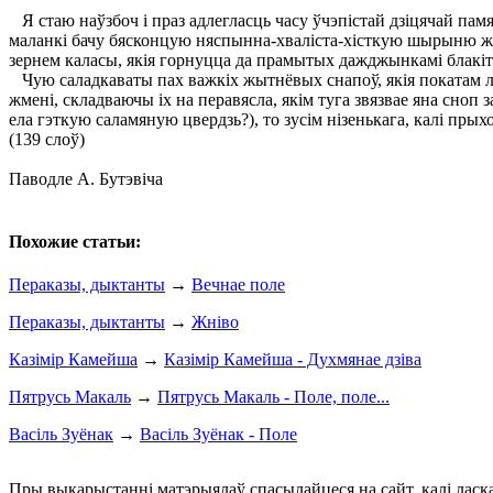
Я стаю наўзбоч і праз адлегласць часу ўчэпістай дзіцячай пам
маланкі бачу бясконцую няспынна-хваліста-хісткую шырыню жы
зернем каласы, якія горнуцца да прамытых дажджынкамі блакітн
Чую саладкаваты пах важкіх жытнёвых снапоў, якія покатам ля
жмені, складваючы іх на перавясла, якім туга звязвае яна сноп з
ела гэткую саламяную цвердзь?), то зусім нізенькага, калі прых
(139 слоў)
Паводле А. Бутэвіча
Похожие статьи:
Пераказы, дыктанты
→
Вечнае поле
Пераказы, дыктанты
→
Жніво
Казімір Камейша
→
Казімір Камейша - Духмянае дзіва
Пятрусь Макаль
→
Пятрусь Макаль - Поле, поле...
Васіль Зуёнак
→
Васіль Зуёнак - Поле
Пры выкарыстанні матэрыялаў спасылайцеся на сайт, калі ласк