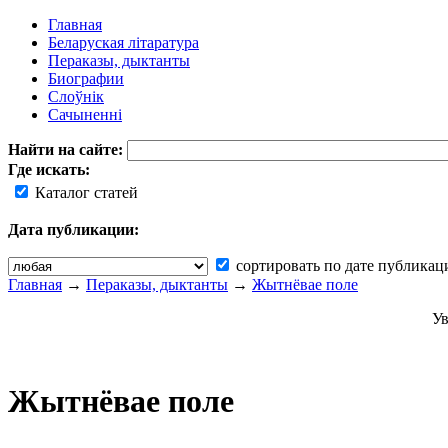
Главная
Беларуская літаратура
Пераказы, дыктанты
Биографии
Слоўнік
Сачыненні
Найти на сайте:
Где искать:
Каталог статей
Дата публикации:
сортировать по дате публикац
Главная
→
Пераказы, дыктанты
→
Жытнёвае поле
Ув
Жытнёвае поле