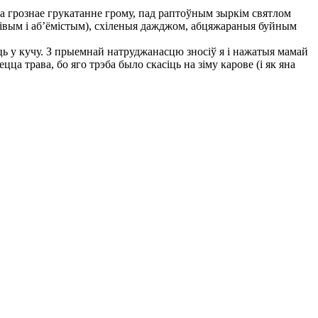
а грознае грукатанне грому, пад раптоўным зыркім святлом
івым і аб’ёмістым), схіленыя дажджом, абцяжараныя буйным
ь у кучу. З прыемнай натруджанасцю зносіў я і нажатыя мамай
цца трава, бо яго трэба было скасіць на зіму карове (і як яна