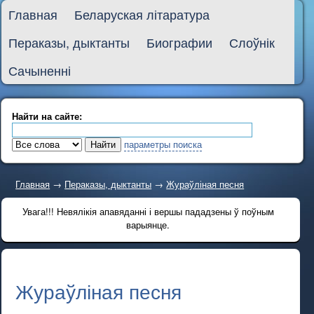
Главная
Беларуская літаратура
Пераказы, дыктанты
Биографии
Слоўнік
Сачыненні
Найти на сайте:
параметры поиска
Главная
→
Пераказы, дыктанты
→
Жураўліная песня
Увага!!! Невялікія апавяданні і вершы пададзены ў поўным
варыянце.
Жураўліная песня