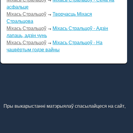
асфальце
Міхась Стральцоў
Творчасць Міхася
→
Стральцова
Міхась Стральцоў
Міхась Стральцоў - Адзін
→
лапаць, адзін чунь
Міхась Стральцоў
Міхась Стральцоў - На
→
чацвёртым годзе вайны
Пры выкарыстанні матэрыялаў спасылайцеся на сайт,
калі ласка