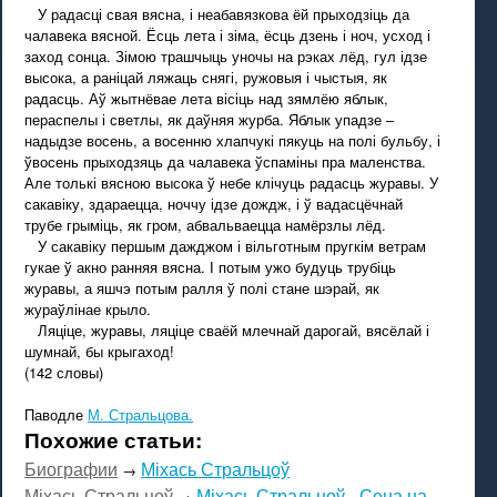
У радасці свая вясна, і неабавязкова ёй прыходзіць да
чалавека вясной. Ёсць лета і зіма, ёсць дзень і ноч, усход і
заход сонца. Зімою трашчыць уночы на рэках лёд, гул ідзе
высока, а раніцай ляжаць снягі, ружовыя і чыстыя, як
радасць. Аў жытнёвае лета вісіць над зямлёю яблык,
пераспелы і светлы, як даўняя журба. Яблык упадзе –
надыдзе восень, а восенню хлапчукі пякуць на полі бульбу, і
ўвосень прыходзяць да чалавека ўспаміны пра маленства.
Але толькі вясною высока ў небе клічуць радасць журавы. У
сакавіку, здараецца, ноччу ідзе дождж, і ў вадасцёчнай
трубе грыміць, як гром, абвальваецца намёрзлы лёд.
У сакавіку першым дажджом і вільготным пругкім ветрам
гукае ў акно ранняя вясна. І потым ужо будуць трубіць
журавы, а яшчэ потым ралля ў полі стане шэрай, як
жураўлінае крыло.
Ляціце, журавы, ляціце сваёй млечнай дарогай, вясёлай і
шумнай, бы крыгаход!
(142 словы)
Паводле
М. Стральцова.
Похожие статьи:
Биографии
Міхась Стральцоў
→
Міхась Стральцоў
Міхась Стральцоў - Сена на
→