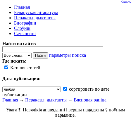
Скрыть
Главная
Беларуская літаратура
Пераказы, дыктанты
Биографии
Слоўнік
Сачыненні
Найти на сайте:
параметры поиска
Где искать:
Каталог статей
Дата публикации:
сортировать по дате
публикации
Главная
→
Пераказы, дыктанты
→
Вясновая раніца
Увага!!! Невялікія апавяданні і вершы пададзены ў поўным
варыянце.