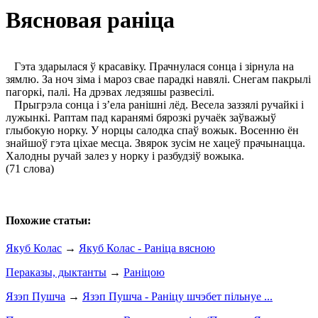
Вясновая раніца
Гэта здарылася ў красавіку. Прачнулася сонца і зірнула на
зямлю. За ноч зіма і мароз свае парадкі навялі. Снегам пакрылі
пагоркі, палі. На дрэвах ледзяшы развесілі.
Прыгрэла сонца і з’ела ранішні лёд. Весела заззялі ручайкі і
лужынкі. Раптам пад каранямі бярозкі ручаёк заўважыў
глыбокую норку. У норцы салодка спаў вожык. Восенню ён
знайшоў гэта ціхае месца. Звярок зусім не хацеў прачынацца.
Халодны ручай залез у норку і разбудзіў вожыка.
(71 слова)
Похожие статьи:
Якуб Колас
→
Якуб Колас - Раніца вясною
Пераказы, дыктанты
→
Раніцою
Язэп Пушча
→
Язэп Пушча - Раніцу шчэбет пільнуе ...