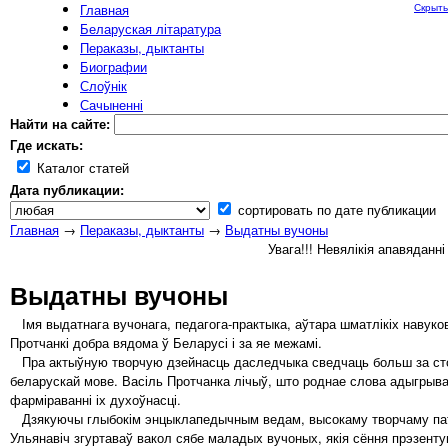
Главная
Скрыть
Беларуская літаратура
Пераказы, дыктанты
Биографии
Слоўнік
Сачыненні
Найти на сайте:
Где искать:
Каталог статей
Дата публикации:
сортировать по дате публикации
Главная
→
Пераказы, дыктанты
→
Выдатны вучоны
Увага!!! Невялікія апавяданн
Выдатны вучоны
Імя выдатнага вучонага, педагога-практыка, аўтара шматлікіх навуков
Протчанкі добра вядома ў Беларусі і за яе межамі.
Пра актыўную творчую дзейнасць даследчыка сведчаць больш за сто 
беларускай мове. Васіль Протчанка лічыў, што роднае слова адыгры
фарміраванні іх духоўнасці.
Дзякуючы глыбокім энцыклапедычным ведам, высокаму творчаму патэ
Ульянавіч згуртаваў вакол сябе маладых вучоных, якія сёння прэзенту