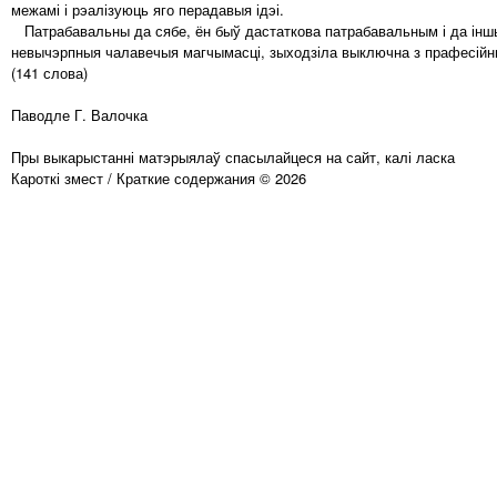
межамі і рэалізуюць яго перадавыя ідэі.
Патрабавальны да сябе, ён быў дастаткова патрабавальным і да іншых
невычэрпныя чалавечыя магчымасці, зыходзіла выключна з прафесійных
(141 слова)
Паводле Г. Валочка
Пры выкарыстанні матэрыялаў спасылайцеся на сайт, калі ласка
Кароткі змест / Краткие содержания © 2026