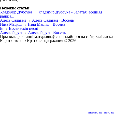
Похожие статьи:
Уладзімір Дубоўка
→
Уладзімір Дубоўка - Залатая, асенняя
раніца...
Алесь Салавей
→
Алесь Салавей - Восень
Ніна Мацяш
→
Ніна Мацяш - Восень
В
→
Восеньскія песні
Алесь Гарун
→
Алесь Гарун - Восень
Пры выкарыстанні матэрыялаў спасылайцеся на сайт, калі ласка
Кароткі змест / Краткие содержания © 2026
выделить все
|
снять все