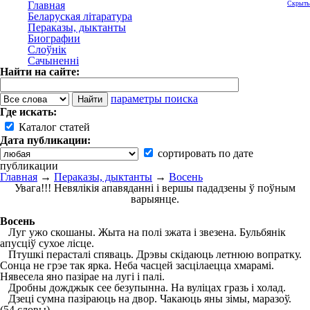
Главная
Скрыть
Беларуская літаратура
Пераказы, дыктанты
Биографии
Слоўнік
Сачыненні
Найти на сайте:
параметры поиска
Где искать:
Каталог статей
Дата публикации:
сортировать по дате
публикации
Главная
→
Пераказы, дыктанты
→
Восень
Увага!!! Невялікія апавяданні і вершы пададзены ў поўным
варыянце.
Восень
Луг ужо скошаны. Жыта на полі зжата і звезена. Бульбянік
апусціў сухое лісце.
Птушкі перасталі спяваць. Дрэвы скідаюць летнюю вопратку.
Сонца не грэе так ярка. Неба часцей засцілаецца хмарамі.
Нявесела яно пазірае на лугі і палі.
Дробны дожджык сее безупынна. На вуліцах гразь і холад.
Дзеці сумна пазіраюць на двор. Чакаюць яны зімы, маразоў.
(54 словы)