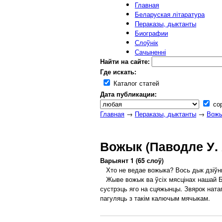
Главная
Беларуская літаратура
Пераказы, дыктанты
Биографии
Слоўнік
Сачыненні
Найти на сайте:
Где искать:
Каталог статей
Дата публикации:
сор
Главная
→
Пераказы, дыктанты
→
Вожы
Вожык (Паводле У. 
Варыянт 1 (65 слоў)
Хто не ведае вожыка? Вось дык дзіўны 
Жыве вожык ва ўсіх мясцінах нашай Бе
сустрэць яго на сцяжынцы. Звярок ната
пагуляць з такім калючым мячыкам.