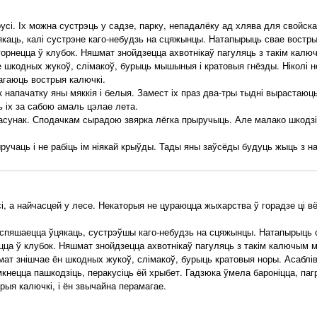
сі. Іх можна сустрэць у садзе, парку, непадалёку ад хлява для свойска
каць, калі сустрэне каго-небудзь на сцяжынцы. Натапырыць свае вострыя
горнецца ў клубок. Няшмат знойдзецца ахвотнікаў пагуляць з такім кал
шкодных жукоў, слімакоў, бурыць мышыныя і кратовыя гнёзды. Ніколі н
агаюць вострыя калючкі.
напачатку яны мяккія і белыя. Замест іх праз два-тры тыдні вырастаю
ь іх за сабою амаль цэлае лета.
унак. Сподачкам сырадою звярка лёгка прыручыць. Але малако шкодзі
чаць і не рабіць ім ніякай крыўды. Тады яны заўсёды будуць жыць з намі
 а найчасцей у лесе. Некаторыя не цураюцца жыхарства ў горадзе ці вё
пяшаецца ўцякаць, сустрэўшы каго-небудзь на сцяжынцы. Натапырыць св
цца ў клубок. Няшмат знойдзецца ахвотнікаў пагуляць з такім калючым 
 знішчае ён шкодных жукоў, слімакоў, бурыць кратовыя норы. Асабліва
імкнецца пашкодзіць, перакусіць ёй хрыбет. Гадзюка ўмела бароніцца, паг
рыя калючкі, і ён звычайна перамагае.