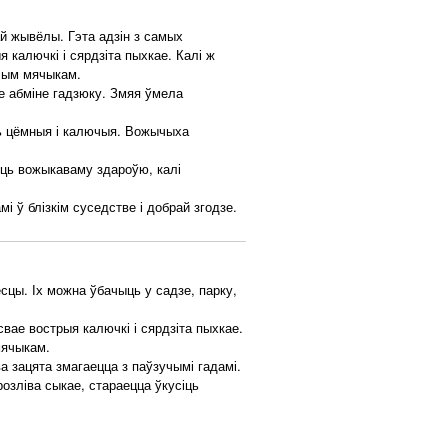
й жывёлы. Гэта адзін з самых
 калючкі і сярдзіта пыхкае. Калі ж
ючым мячыкам.
е абміне гадзюку. Змяя ўмела
ць цёмныя і калючыя. Вожычыха
ць вожыкаваму здароўю, калі
 ў блізкім суседстве і добрай згодзе.
сцы. Іх можна ўбачыць у садзе, парку,
ае вострыя калючкі і сярдзіта пыхкае.
мячыкам.
 зацята змагаецца з паўзучымі гадамі.
розліва сыкае, стараецца ўкусіць