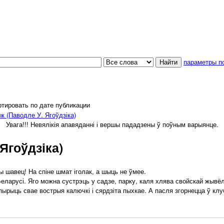
параметры п
тировать по дате публикации
к (Паводле У. Ягоўдзіка)
Увага!!! Невялікія апавяданні і вершы пададзены ў поўным варыянце.
Ягоўдзіка)
шавец! На спіне шмат іголак, а шыць не ўмее.
ларусі. Яго можна сустрэць у садзе, парку, каля хлява свойскай жывёл
пырыць свае вострыя калючкі і сярдзіта пыхкае. А пасля згорнецца ў клу