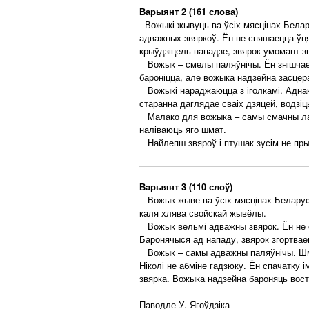
Варыянт 2 (161 слова)
Вожыкі жывуць ва ўсіх мясцінах Белару
адважных звяркоў. Ён не спяшаецца ўця
крыўдзіцель нападзе, звярок умомант з
Вожык – смелы паляўнічы. Ён знішчае 
бароніцца, але вожыка надзейна засцер
Вожыкі нараджаюцца з іголкамі. Аднак 
старанна даглядае сваіх дзяцей, водзіц
Малако для вожыка – самы смачны лас
наліваюць яго шмат.
Найлепш звяроў і птушак зусім не прыру
Варыянт 3 (110 слоў)
Вожык жыве ва ўсіх мясцінах Беларусі,
каля хлява свойскай жывёлы.
Вожык вельмі адважны звярок. Ён не с
Баронячыся ад нападу, звярок згортвае
Вожык – самы адважны паляўнічы. Шмат
Ніколі не абміне гадзюку. Ён спачатку 
звярка. Вожыка надзейна бароняць вост
Паводле У. Ягоўдзіка