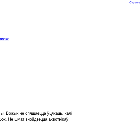
Скрыть
оиска
ы. Вожык не спяшаецца ўцякаць, калі
бок. Не шмат знойдзецца ахвотнікаў