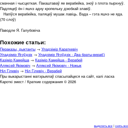
смачная і чысцюткая. Пакаштаваў яе верабейка, зноў з плота пырхнуў.
Падляцеў ён і яшчэ адну кропельку дзюбкай злавіў.
Напіўся верабейка, паляцеў мушак лавіць. Вада – гэта яшчэ не яда.
(70 слоў)
Паводле Я. Галубовіча
Похожие статьи:
Пераказы, дыктанты
→
Уладзімір Караткевіч
Уладзімір Ягоўдзік
→
Уладзімір Ягоўдзік - Два браты-вераб’і
Казімір Камейша
→
Казімір Камейша - Верабей
Аляксей Якімовіч
→
Аляксей Якімовіч - Ножык
Ніл Гілевіч
→
Ніл Гілевіч - Верабей
Пры выкарыстанні матэрыялаў спасылайцеся на сайт, калі ласка
Кароткі змест / Краткие содержания © 2026
выделить все
|
снять все