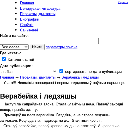
Главная
Скрыть
Беларуская літаратура
Пераказы, дыктанты
Биографии
Слоўнік
Сачыненні
Найти на сайте:
параметры поиска
Где искать:
Каталог статей
Дата публикации:
сортировать по дате публикации
Главная
→
Пераказы, дыктанты
→
Верабейка і ледзяшы
Увага!!! Невялікія апавяданні і вершы пададзены ў поўным варыянце.
Верабейка і ледзяшы
Наступіла сапраўдная вясна. Стала блакітным неба. Павеяў заходні
вецер, прынёс адлігу.
Прыляцеў на плот верабейка. Глядзіць, а на страсе ледзяшы
заплакалі. Коцяцца з іх, падаюць на дол блакітныя кроплі.
Скокнуў верабейка, злавіў кропельку ды на плот сеў. А кропелька