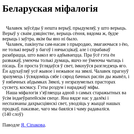
Беларуская міфалогія
Чалавек заўсёды ў нешта верыў, прыдумляў, у што верыць.
Верыў у сваім дзяцінстве, верыць сёння, вядома ж, будзе
верыць і заўтра, якім бы яно ні было.
Чалавек, пакінуты сам-насам з прыродаю, змагаючыся з ёю,
не толькі верыў у багоў і нячысцікаў, але і спрабаваў
разабрацца, што вакол яго адбываецца. Пра ўсё гэта ён
разважаў, умеючы толькі думаць, яшчэ не ўмеючы чытаць і
пісаць. Ён проста ўглядаўся ў свет, імкнуўся разгледзець яго.
Ён адухаўляў усё жывое і нежывое на зямлі. Чалавек прагнуў
зразумець і ўсвядоміць сябе і сярод бачных раслін ды жывёл, і
ў нябачных абдымках Зямлі, у незразумелых прасторах
сусвету, космасу. Гэты роздум і нараджаў міфы.
Наша міфалогія з’яўляецца адной з самых старажытных ва
ўсім індаеўрапейскім свеце. Яна вядзе нас у далёкі і
неспазнаны дахрысціянскі свет, уводзіць у жыццё нашых
продкаў, паказвае, чаго мы баяліся і чаму радаваліся.
(140 слоў)
Паводле
Я. Сіпакова
.