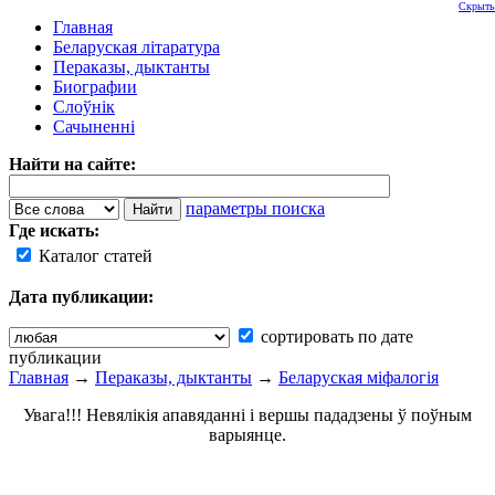
Скрыть
Главная
Беларуская літаратура
Пераказы, дыктанты
Биографии
Слоўнік
Сачыненні
Найти на сайте:
параметры поиска
Где искать:
Каталог статей
Дата публикации:
сортировать по дате
публикации
Главная
→
Пераказы, дыктанты
→
Беларуская міфалогія
Увага!!! Невялікія апавяданні і вершы пададзены ў поўным
варыянце.