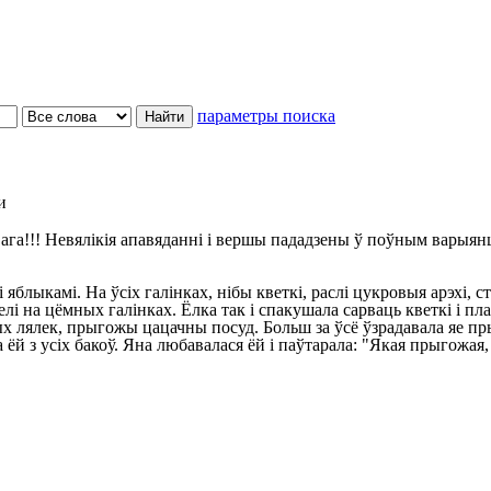
параметры поиска
и
ага!!! Невялікія апавяданні і вершы пададзены ў поўным варыян
блыкамі. На ўсіх галінках, нібы кветкі, раслі цукровыя арэхі, ст
лі на цёмных галінках. Ёлка так і спакушала сарваць кветкі і плад
ых лялек, прыгожы цацачны посуд. Больш за ўсё ўзрадавала яе п
й з усіх бакоў. Яна любавалася ёй і паўтарала: "Якая прыгожая, 