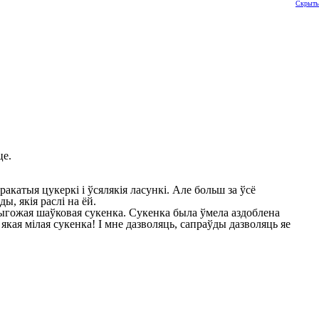
Скрыть
це.
ракатыя цукеркі і ўсялякія ласункі. Але больш за ўсё
ы, якія раслі на ёй.
рыгожая шаўковая сукенка. Сукенка была ўмела аздоблена
якая мілая сукенка! І мне дазволяць, сапраўды дазволяць яе