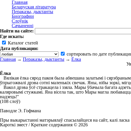
Главная
Беларуская літаратура
Пераказы, дыктанты
Биографии
Слоўнік
Сачыненні
Найти на сайте:
Где искать:
Каталог статей
Дата публикации:
сортировать по дате публикаци
Главная
→
Пераказы, дыктанты
→
Ёлка
Ув
Ёлка
Вялікая ёлка сярод пакоя была абвешана залатымі і сярэбранымі я
ўпрыгожвалі дрэва сотні маленькіх свечак. Яны, нібы зоркі, мігце
Вакол дрэва ўсё стракацела і ззяла. Мары ўбачыла багата адзет
каляровымі стужкамі. Яна вісела так, што Мары магла любавацца ё
надзець!"
(108 слоў)
Паводле Э. Гофмана
Пры выкарыстанні матэрыялаў спасылайцеся на сайт, калі ласка
Кароткі змест / Краткие содержания © 2026