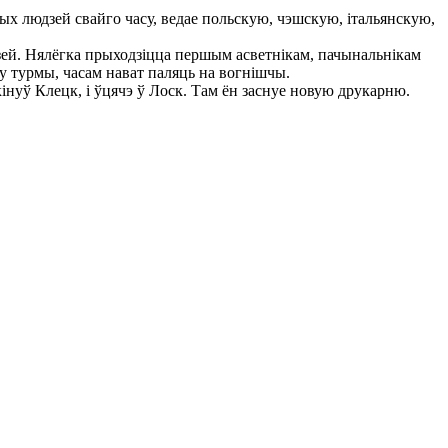
х людзей свайго часу, ведае польскую, чэшскую, італьянскую,
зей. Нялёгка прыходзіцца першым асветнікам, пачынальнікам
 у турмы, часам нават паляць на вогнішчы.
нуў Клецк, і ўцячэ ў Лоск. Там ён заснуе новую друкарню.