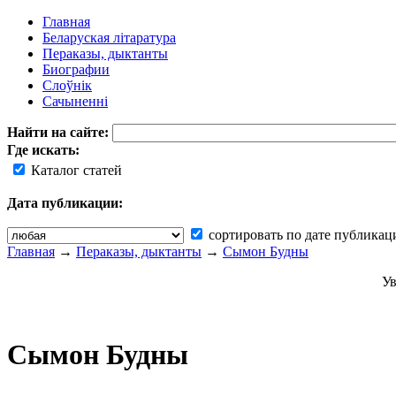
Главная
Беларуская літаратура
Пераказы, дыктанты
Биографии
Слоўнік
Сачыненні
Найти на сайте:
Где искать:
Каталог статей
Дата публикации:
сортировать по дате публикац
Главная
→
Пераказы, дыктанты
→
Сымон Будны
Ув
Сымон Будны