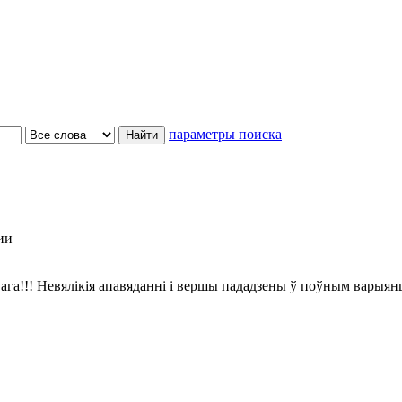
параметры поиска
ии
ага!!! Невялікія апавяданні і вершы пададзены ў поўным варыян