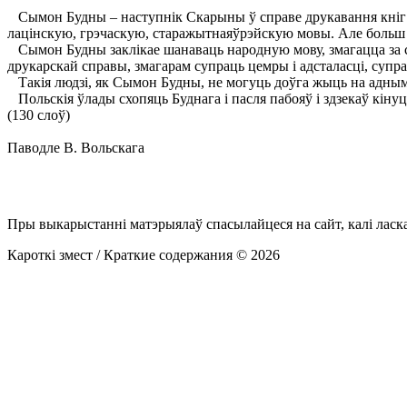
Сымон Будны – наступнік Скарыны ў справе друкавання кніг і 
лацінскую, грэчаскую, старажытнаяўрэйскую мовы. Але больш 
Сымон Будны заклікае шанаваць народную мову, змагацца за с
друкарскай справы, змагарам супраць цемры і адсталасці, супр
Такія людзі, як Сымон Будны, не могуць доўга жыць на адным 
Польскія ўлады схопяць Буднага і пасля пабояў і здзекаў кінуц
(130 слоў)
Паводле В. Вольскага
Пры выкарыстанні матэрыялаў спасылайцеся на сайт, калі ласк
Кароткі змест / Краткие содержания © 2026