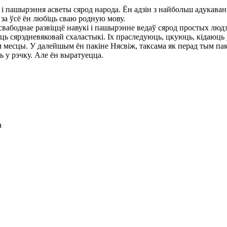
пашырэння асветы сярод народа. Ён адзін з найбольш адукаваны
за ўсё ён любіць сваю родную мову.
вабоднае развіццё навукі і пашырэнне ведаў сярод простых люд
аць сярэдневяковай схаластыкі. Іх праследуюць, цкуюць, кідаюць
месцы. У далейшым ён пакіне Нясвіж, таксама як перад тым пакі
ь у рэчку. Але ён выратуецца.
а