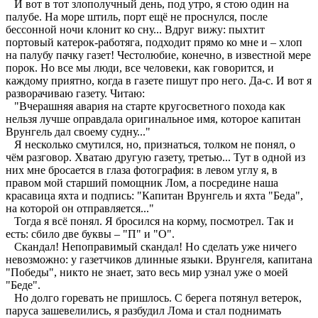
И вот в тот злополучный день, под утро, я стою один на
палубе. На море штиль, порт ещё не проснулся, после
бессонной ночи клонит ко сну... Вдруг вижу: пыхтит
портовый катерок-работяга, подходит прямо ко мне и – хлоп
на палубу пачку газет! Честолюбие, конечно, в известной мере
порок. Но все мы люди, все человеки, как говорится, и
каждому приятно, когда в газете пишут про него. Да-с. И вот я
разворачиваю газету. Читаю:
"Вчерашняя авария на старте кругосветного похода как
нельзя лучше оправдала оригинальное имя, которое капитан
Врунгель дал своему судну..."
Я несколько смутился, но, признаться, толком не понял, о
чём разговор. Хватаю другую газету, третью... Тут в одной из
них мне бросается в глаза фотография: в левом углу я, в
правом мой старший помощник Лом, а посредине наша
красавица яхта и подпись: "Капитан Врунгель и яхта "Беда",
на которой он отправляется..."
Тогда я всё понял. Я бросился на корму, посмотрел. Так и
есть: сбило две буквы – "П" и "О".
Скандал! Непоправимый скандал! Но сделать уже ничего
невозможно: у газетчиков длинные языки. Врунгеля, капитана
"Победы", никто не знает, зато весь мир узнал уже о моей
"Беде".
Но долго горевать не пришлось. С берега потянул ветерок,
паруса зашевелились, я разбудил Лома и стал поднимать