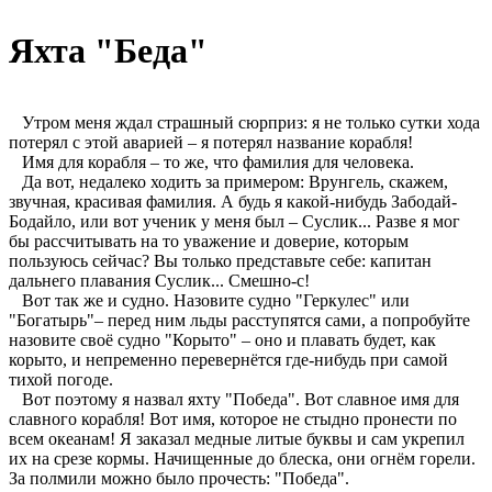
Яхта "Беда"
Утром меня ждал страшный сюрприз: я не только сутки хода
потерял с этой аварией – я потерял название корабля!
Имя для корабля – то же, что фамилия для человека.
Да вот, недалеко ходить за примером: Врунгель, скажем,
звучная, красивая фамилия. А будь я какой-нибудь Забодай-
Бодайло, или вот ученик у меня был – Суслик... Разве я мог
бы рассчитывать на то уважение и доверие, которым
пользуюсь сейчас? Вы только представьте себе: капитан
дальнего плавания Суслик... Смешно-с!
Вот так же и судно. Назовите судно "Геркулес" или
"Богатырь"– перед ним льды расступятся сами, а попробуйте
назовите своё судно "Корыто" – оно и плавать будет, как
корыто, и непременно перевернётся где-нибудь при самой
тихой погоде.
Вот поэтому я назвал яхту "Победа". Вот славное имя для
славного корабля! Вот имя, которое не стыдно пронести по
всем океанам! Я заказал медные литые буквы и сам укрепил
их на срезе кормы. Начищенные до блеска, они огнём горели.
За полмили можно было прочесть: "Победа".