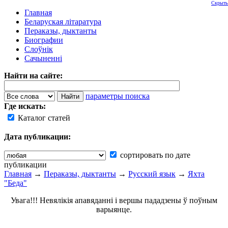
Скрыть
Главная
Беларуская літаратура
Пераказы, дыктанты
Биографии
Слоўнік
Сачыненні
Найти на сайте:
параметры поиска
Где искать:
Каталог статей
Дата публикации:
сортировать по дате
публикации
Главная
→
Пераказы, дыктанты
→
Русский язык
→
Яхта
"Беда"
Увага!!! Невялікія апавяданні і вершы пададзены ў поўным
варыянце.