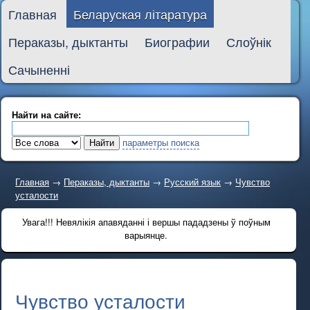
Главная
Беларуская літаратура
Пераказы, дыктанты
Биографии
Слоўнік
Сачыненні
Найти на сайте:
параметры поиска
Главная
→
Пераказы, дыктанты
→
Русский язык
→
Чувство
усталости
Увага!!! Невялікія апавяданні і вершы пададзены ў поўным
варыянце.
Чувство усталости