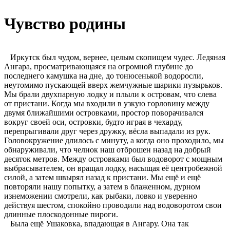
Чувство родины
Иркутск был чудом, вернее, целым скопищем чудес. Ледяная
Ангара, просматривающаяся на огромной глубине до
последнего камушка на дне, до тонюсенькой водоросли,
неутомимо пускающей вверх жемчужные шарики пузырьков.
Мы брали двухпарную лодку и плыли к островам, что слева
от пристани. Когда мы входили в узкую горловину между
двумя ближайшими островками, простор поворачивался
вокруг своей оси, островки, будто играя в чехарду,
перепрыгивали друг через дружку, вёсла выпадали из рук.
Головокружение длилось с минуту, а когда оно проходило, мы
обнаруживали, что челнок наш отброшен назад на добрый
десяток метров. Между островками был водоворот с мощным
выбрасывателем, он вращал лодку, насыщая её центробежной
силой, а затем швырял назад к пристани. Мы ещё и ещё
повторяли нашу попытку, а затем в блаженном, дурном
изнеможении смотрели, как рыбаки, ловко и уверенно
действуя шестом, спокойно проводили над водоворотом свои
длинные плоскодонные пироги.
Была ещё Ушаковка, впадающая в Ангару. Она так