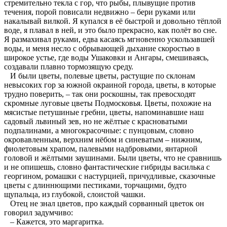
стремительно текла с гор, что рыбы, плывущие против
течения, порой повисали недвижно – бери руками или
накалывай вилкой. Я купался в её быстрой и довольно тёплой
воде, я плавал в ней, и это было прекрасно, как полёт во сне.
Я размахивал руками, едва касаясь мгновенно ускользавшей
воды, и меня несло с обрывающей дыхание скоростью в
широкое устье, где воды Ушаковки и Ангары, смешиваясь,
создавали плавно тормозящую среду.
И были цветы, полевые цветы, растущие по склонам
невысоких гор за южной окраиной города, цветы, в которые
трудно поверить, – так они роскошны, так превосходят
скромные луговые цветы Подмосковья. Цветы, похожие на
мясистые петушиные гребни, цветы, напоминавшие наш
садовый львиный зев, но не жёлтые с красноватыми
подпалинами, а многокрасочные: с пунцовым, словно
окровавленным, верхним нёбом и синеватым – нижним,
фиолетовым храпом, палевыми надбровьями, янтарной
головой и жёлтыми заушинами. Были цветы, что не сравнишь
и не опишешь, словно фантастические гибриды василька с
георгином, ромашки с настурцией, причудливые, сказочные
цветы с длиннющими пестиками, торчащими, будто
щупальца, из глубокой, слоистой чашки.
Отец не знал цветов, про каждый сорванный цветок он
говорил задумчиво:
– Кажется, это маргаритка.