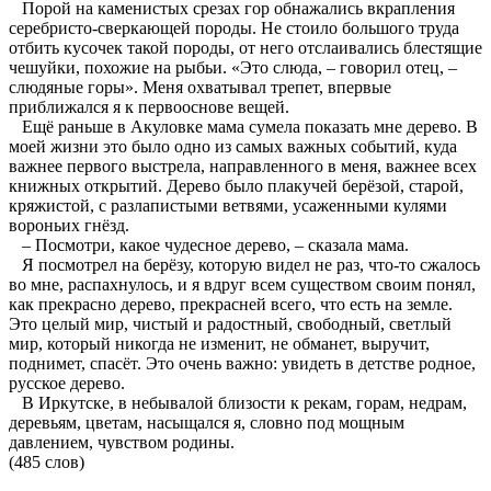
Порой на каменистых срезах гор обнажались вкрапления
серебристо-сверкающей породы. Не стоило большого труда
отбить кусочек такой породы, от него отслаивались блестящие
чешуйки, похожие на рыбьи. «Это слюда, – говорил отец, –
слюдяные горы». Меня охватывал трепет, впервые
приближался я к первооснове вещей.
Ещё раньше в Акуловке мама сумела показать мне дерево. В
моей жизни это было одно из самых важных событий, куда
важнее первого выстрела, направленного в меня, важнее всех
книжных открытий. Дерево было плакучей берёзой, старой,
кряжистой, с разлапистыми ветвями, усаженными кулями
вороньих гнёзд.
– Посмотри, какое чудесное дерево, – сказала мама.
Я посмотрел на берёзу, которую видел не раз, что-то сжалось
во мне, распахнулось, и я вдруг всем существом своим понял,
как прекрасно дерево, прекрасней всего, что есть на земле.
Это целый мир, чистый и радостный, свободный, светлый
мир, который никогда не изменит, не обманет, выручит,
поднимет, спасёт. Это очень важно: увидеть в детстве родное,
русское дерево.
В Иркутске, в небывалой близости к рекам, горам, недрам,
деревьям, цветам, насыщался я, словно под мощным
давлением, чувством родины.
(485 слов)