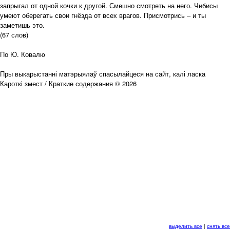
запрыгал от одной кочки к другой. Смешно смотреть на него. Чибисы
умеют оберегать свои гнёзда от всех врагов. Присмотрись – и ты
заметишь это.
(67 слов)
По Ю. Ковалю
Пры выкарыстанні матэрыялаў спасылайцеся на сайт, калі ласка
Кароткі змест / Краткие содержания © 2026
выделить все
|
снять все