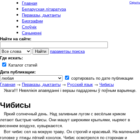
Главная
Скрыть
Беларуская літаратура
Пераказы, дыктанты
Биографии
Слоўнік
Сачыненні
Найти на сайте:
параметры поиска
Где искать:
Каталог статей
Дата публикации:
сортировать по дате публикации
Главная
→
Пераказы, дыктанты
→
Русский язык
→
Чибисы
Увага!!! Невялікія апавяданні і вершы пададзены ў поўным варыянце.
Чибисы
Яркий солнечный день. Над заливным лугом с весёлым криком
летают быстрые чибисы. Они машут широкими крыльями, ныряют в
весеннем воздухе, кувыркаются.
Вот чибис сел на мокрую траву. Он строгий и красивый. На маленькой
головке у птицы лёгкий хохолок. Чибис осмотрелся по сторонам и