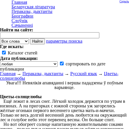
Главная
Скрыть
Беларуская літаратура
Пераказы, дыктанты
Биографии
Слоўнік
Сачыненні
Найти на сайте:
параметры поиска
Где искать:
Каталог статей
Дата публикации:
сортировать по дате
публикации
Главная
→
Пераказы, дыктанты
→
Русский язык
→
Цветы-
солнцелюбы
Увага!!! Невялікія апавяданні і вершы пададзены ў поўным
варыянце.
Цветы-солнцелюбы
Ещё лежит в лесах снег. Лёгкий холодок держится по утрам в
низинах. А на пригорках с южной стороны уж загорелись
жёлтые огоньки первого весеннего цветка мать-и-мачехи.
Только не весь долгий весенний день любуется на окружающий
лес и голубое небо этот первенец весны. Он больше спит.
Но вот обогреет солнце напитанную живительными соками
землю – только тут и начнут раскрываться жёлтые корзиночки