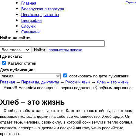
Главная
Скрыть
Беларуская літаратура
Пераказы, дыктанты
Биографии
Слоўнік
Сачыненні
Найти на сайте:
параметры поиска
Где искать:
Каталог статей
Дата публикации:
сортировать по дате публикации
Главная
→
Пераказы, дыктанты
→
Русский язык
→
Хлеб – это жизнь
Увага!!! Невялікія апавяданні і вершы пададзены ў поўным варыянце.
Хлеб – это жизнь
Хлеб на твоём столе – достаток. Кажется, тонок стебель, на котором
вызревает колос, а держит на себе всё человечество. Хлеб щедр. Он
отдаёт тебе, человек, свою силу, в которой соки земли и тепло солнца,
свежесть серебряных дождей и бескрайняя голубизна российских
просторов.