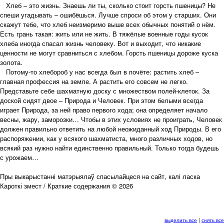
Хлеб – это жизнь. Знаешь ли ты, сколько стоит горсть пшеницы? Не
спеши угадывать – ошибёшься. Лучше спроси об этом у старших. Они
скажут тебе, что хлеб неизмеримо выше всех обычных понятий о нём.
Есть грань такая: жить или не жить. В тяжёлые военные годы кусок
хлеба иногда спасал жизнь человеку. Вот и выходит, что никакие
ценности не могут сравниться с хлебом. Горсть пшеницы дороже куска
золота.
Потому-то хлебороб у нас всегда был в почёте: растить хлеб –
главная профессия на земле. А растить его совсем не легко.
Представьте себе шахматную доску с множеством полей-клеток. За
доской сидят двое – Природа и Человек. При этом белыми всегда
играет Природа, за ней право первого хода; она определяет начало
весны, жару, заморозки… Чтобы в этих условиях не проиграть, Человек
должен правильно ответить на любой неожиданный ход Природы. В его
распоряжении, как у всякого шахматиста, много различных ходов, но
всякий раз нужно найти единственно правильный. Только тогда будешь
с урожаем…
Пры выкарыстанні матэрыялаў спасылайцеся на сайт, калі ласка
Кароткі змест / Краткие содержания © 2026
выделить все
|
снять все