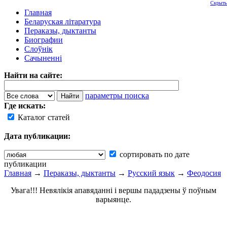
Скрыть
Главная
Беларуская літаратура
Пераказы, дыктанты
Биографии
Слоўнік
Сачыненні
Найти на сайте:
параметры поиска
Где искать:
Каталог статей
Дата публикации:
сортировать по дате
публикации
Главная
→
Пераказы, дыктанты
→
Русский язык
→
Феодосия
Увага!!! Невялікія апавяданні і вершы пададзены ў поўным
варыянце.