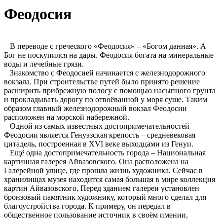
Феодосия
В переводе с греческого «Феодосия» – «Богом данная». А
Бог не поскупился на дары. Феодосия богата на минеральные
воды и лечебные грязи.
Знакомство с Феодосией начинается с железнодорожного
вокзала. При строительстве путей было принято решение
расширить прибрежную полосу с помощью насыпного грунта
и прокладывать дорогу по отвоёванной у моря суше. Таким
образом главный железнодорожный вокзал Феодосии
расположен на морской набережной.
Одной из самых известных достопримечательностей
Феодосии является Генуэзская крепость – средневековая
цитадель, построенная в ХVI веке выходцами из Генуи.
Ещё одна достопримечательность города – Национальная
картинная галерея Айвазовского. Она расположена на
Галерейной улице, где прошла жизнь художника. Сейчас в
хранилищах музея находится самая большая в мире коллекция
картин Айвазовского. Перед зданием галереи установлен
бронзовый памятник художнику, который много сделал для
благоустройства города. К примеру, он передал в
общественное пользование источник в своём имении,