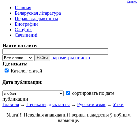
Скрыть
Главная
Беларуская літаратура
Пераказы, дыктанты
Биографии
Слоўнік
Сачыненні
Найти на сайте:
параметры поиска
Где искать:
Каталог статей
Дата публикации:
сортировать по дате
публикации
Главная
→
Пераказы, дыктанты
→
Русский язык
→
Утки
Увага!!! Невялікія апавяданні і вершы пададзены ў поўным
варыянце.