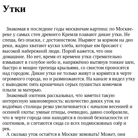
Утки
Знакомая в последние годы москвичам картина: по Москве-
реке у самых стен древнего Кремля плавают дикие утки. Не
спеша, без опаски, с достоинством. Ныряют за кормом на дно
реки, жадно хватают куски хлеба, которые им бросают с
высокой набережной люди. Порой кажется, что они
домашние. Но нет, время от времени утки стремительно
взмывают в голубое небо и, напряжённо вытянув тонкие шеи,
быстро и мощно трепеща крыльями, со свистом проносятся
над городом. Дикие утки не только живут и кормятся в черте
огромного города, но и размножаются. На канале я видел утку
с выводком: пять крошечных серых пушистых комочков
плыли за матерью.
Знакомый охотник рассказывал, что заметил такую
интересную закономерность: количество диких уток на
водоёмах столицы резко увеличивается с началом весенней и
осенней охоты: умные птицы, очевидно, давно сообразили,
что в черте города они находятся в полной безопасности от
охотников, и слетаются сюда со всех подмосковных озёр и
рек.
А сколько уток остаётся в Москве зимовать! Может, они