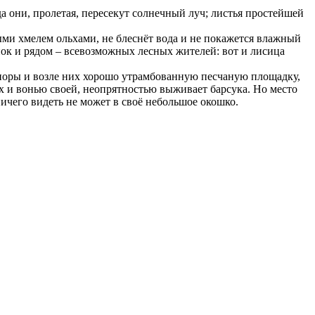
а они, пролетая, пересекут солнечный луч; листья простейшей
ыми хмелем ольхами, не блеснёт вода и не покажется влажный
апок и рядом – всевозможных лесных жителей: вот и лисица
ьи норы и возле них хорошо утрамбованную песчаную площадку,
рах и вонью своей, неопрятностью выживает барсука. Но место
 ничего видеть не может в своё небольшое окошко.