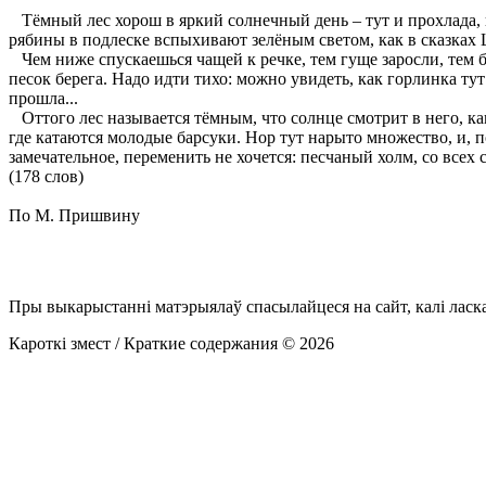
Тёмный лес хорош в яркий солнечный день – тут и прохлада, и 
рябины в подлеске вспыхивают зелёным светом, как в сказках
Чем ниже спускаешься чащей к речке, тем гуще заросли, тем б
песок берега. Надо идти тихо: можно увидеть, как горлинка ту
прошла...
Оттого лес называется тёмным, что солнце смотрит в него, ка
где катаются молодые барсуки. Нор тут нарыто множество, и, п
замечательное, переменить не хочется: песчаный холм, со всех 
(178 слов)
По М. Пришвину
Пры выкарыстанні матэрыялаў спасылайцеся на сайт, калі ласк
Кароткі змест / Краткие содержания © 2026