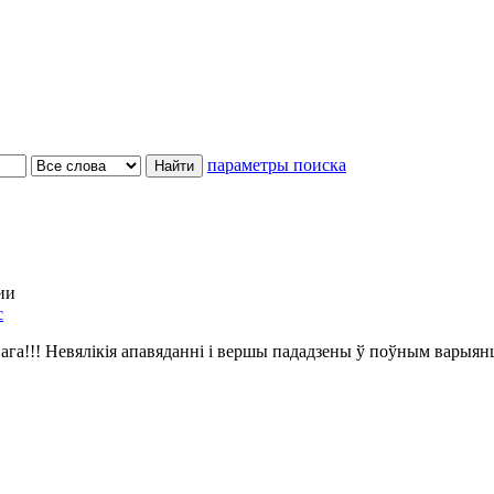
параметры поиска
ии
с
ага!!! Невялікія апавяданні і вершы пададзены ў поўным варыян