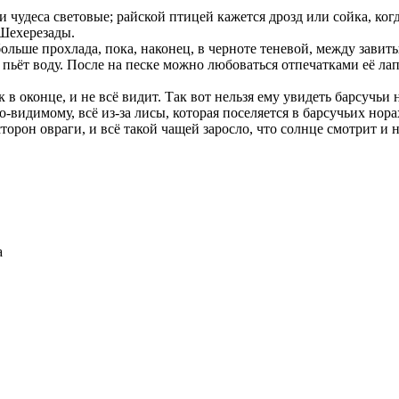
чудеса световые; райской птицей кажется дрозд или сойка, когд
 Шехерезады.
ольше прохлада, пока, наконец, в черноте теневой, между завит
т пьёт воду. После на песке можно любоваться отпечатками её л
к в оконце, и не всё видит. Так вот нельзя ему увидеть барсуч
о-видимому, всё из-за лисы, которая поселяется в барсучьих но
сторон овраги, и всё такой чащей заросло, что солнце смотрит и
а