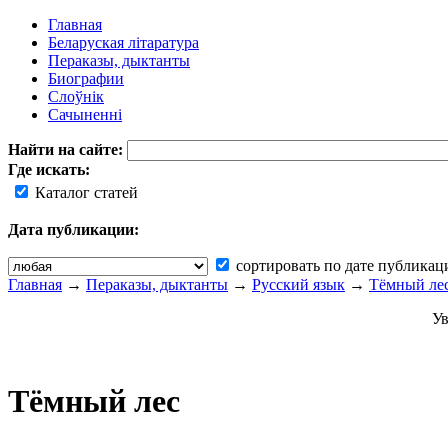
Главная
Беларуская літаратура
Пераказы, дыктанты
Биографии
Слоўнік
Сачыненні
Найти на сайте:
Где искать:
Каталог статей
Дата публикации:
сортировать по дате публикац
Главная
→
Пераказы, дыктанты
→
Русский язык
→
Тёмный ле
Ув
Тёмный лес